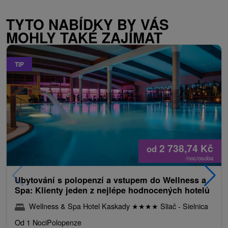
TYTO NABÍDKY BY VÁS
MOHLY TAKÉ ZAJÍMAT
TIP
2 738,74
Kč
od
/noc/osoba
Ubytování s polopenzí a vstupem do Wellness a
Spa: Klienty jeden z nejlépe hodnocených hotelů
Wellness & Spa Hotel Kaskady
★
★
★
★
Sliač - Sielnica
Od 1 Noci
Polopenze