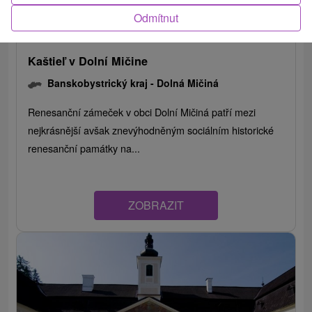
Odmítnut
Kaštieľ v Dolní Mičine
Banskobystrický kraj -
Dolná Mičiná
Renesanční zámeček v obci Dolní Mičiná patří mezi
nejkrásnější avšak znevýhodněným sociálním historické
renesanční památky na...
ZOBRAZIT