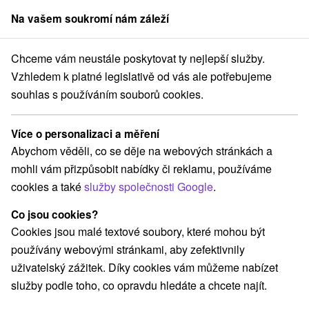
Na vašem soukromí nám záleží
člen skupiny
Sorger
Chceme vám neustále poskytovat ty nejlepší služby.
Atrakce na Slovensku
Kaštiele
Horehronie
Vzhledem k platné legislativě od vás ale potřebujeme
souhlas s používáním souborů cookies.
Kaštiele Horehronie
Více o personalizaci a měření
Kategorie
Abychom věděli, co se děje na webových stránkách a
mohli vám přizpůsobit nabídky či reklamu, používáme
Všechny kategorie
Šport
(1)
cookies a také
služby společnosti Google
.
Túry a turistické chodníky
(11)
Amfiteátre a kiná v prírode
Golfové ihriská
(2)
(1)
Co jsou cookies?
Pramene
Mestské a zámocké parky
(2)
(1)
Cookies jsou malé textové soubory, které mohou být
Lyžiarske strediská
Architektonické stavby
(4)
(2)
používány webovými stránkami, aby zefektivnily
Plte, rafting, splavy
Sakrálne miesta
Kaštiele
(3)
(1)
(2)
uživatelský zážitek. Díky cookies vám můžeme nabízet
Horské chaty
Skanzeny
(3)
(1)
služby podle toho, co opravdu hledáte a chcete najít.
Jazerá, plesá, vodné nádrže
(4)