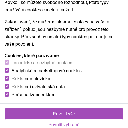
Kdykoli se můžete svobodně rozhodnout, které typy
Hrady, zámky, zrúcaniny
(5)
používání cookies chcete umožnit.
Vyhliadkové veže a chodníky
Vodopády
(2)
(4)
Technické pamiatky
Atrakce s dětmi
Štíty
(5)
(11)
(7)
Zákon uvádí, že můžeme ukládat cookies na vašem
Botanické záhrady
Múzeá a galérie
(2)
(4)
zařízení, pokud jsou nezbytně nutné pro provoz této
Turistické atrakcie
Adrenalinové atrakcie
(15)
(1)
stránky. Pro všechny ostatní typy cookies potřebujeme
Jaskyne
(3)
vaše povolení.
Cookies, které používáme
Obce a města
Technické a nezbytné cookies
Svätý Anton
(1)
Dolná Mičiná
(1)
Analytické a marketingové cookies
Reklamné úložisko
Reklamní uživatelská data
Personalizace reklam
Povolit vše
Povolit vybrané