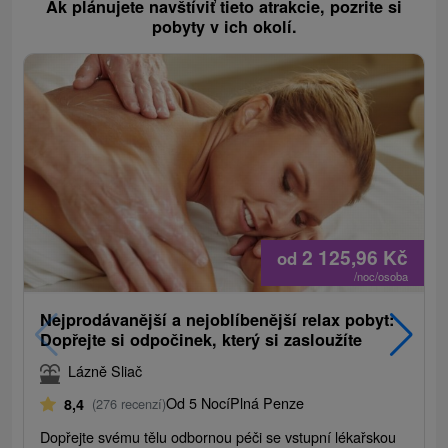
Ak plánujete navštíviť tieto atrakcie, pozrite si
pobyty v ich okolí.
2 125,96
Kč
od
/noc/osoba
Nejprodávanější a nejoblíbenější relax pobyt:
Dopřejte si odpočinek, který si zasloužíte
Lázně Sliač
Od 5 Nocí
Plná Penze
8,4
(276 recenzí)
Dopřejte svému tělu odbornou péči se vstupní lékařskou