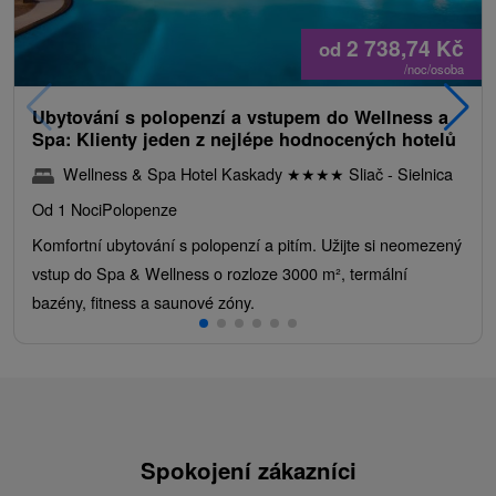
2 738,74
Kč
od
/noc/osoba
Ubytování s polopenzí a vstupem do Wellness a
Spa: Klienty jeden z nejlépe hodnocených hotelů
Wellness & Spa Hotel Kaskady
★
★
★
★
Sliač - Sielnica
Od 1 Noci
Polopenze
Komfortní ubytování s polopenzí a pitím. Užijte si neomezený
vstup do Spa & Wellness o rozloze 3000 m², termální
bazény, fitness a saunové zóny.
Spokojení zákazníci