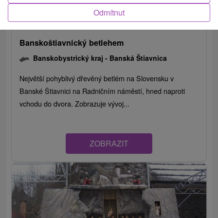
Odmítnut
Banskoštiavnický betlehem
Banskobystrický kraj -
Banská Štiavnica
Největší pohyblivý dřevěný betlém na Slovensku v
Banské Štiavnici na Radničním náměstí, hned naproti
vchodu do dvora. Zobrazuje vývoj...
ZOBRAZIT