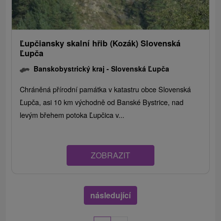
Ľupčiansky skalní hřib (Kozák) Slovenská
Ľupča
Banskobystrický kraj -
Slovenská Ľupča
Chráněná přírodní památka v katastru obce Slovenská
Ľupča, asi 10 km východně od Banské Bystrice, nad
levým břehem potoka Ľupčica v...
ZOBRAZIT
následující