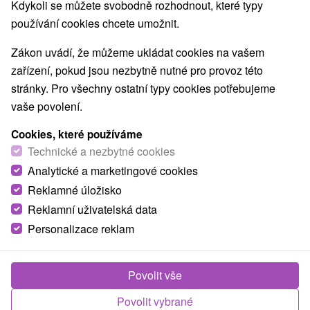
Kdykoli se můžete svobodně rozhodnout, které typy
Hrady, zámky, zrúcaniny
(5)
používání cookies chcete umožnit.
Vyhliadkové veže a chodníky
Vodopády
(2)
(4)
Technické pamiatky
Atrakce s dětmi
Štíty
(5)
(11)
(7)
Zákon uvádí, že můžeme ukládat cookies na vašem
Botanické záhrady
Múzeá a galérie
(2)
(4)
zařízení, pokud jsou nezbytně nutné pro provoz této
Turistické atrakcie
Adrenalinové atrakcie
(15)
(1)
stránky. Pro všechny ostatní typy cookies potřebujeme
Jaskyne
(3)
vaše povolení.
Cookies, které používáme
Obce a města
Technické a nezbytné cookies
Zobrazit vše
Banská Štiavnica
(3)
Čierny Balog
(2)
Analytické a marketingové cookies
Reklamné úložisko
Reklamní uživatelská data
Personalizace reklam
Povolit vše
Povolit vybrané