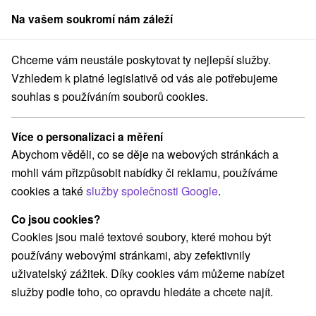
Na vašem soukromí nám záleží
člen skupiny
Sorger
Chceme vám neustále poskytovat ty nejlepší služby.
Atrakce na Slovensku
Turistické atrakcie
Horehronie
Vzhledem k platné legislativě od vás ale potřebujeme
souhlas s používáním souborů cookies.
Turistické atrakcie Horehronie
Více o personalizaci a měření
Kategorie
Abychom věděli, co se děje na webových stránkách a
mohli vám přizpůsobit nabídky či reklamu, používáme
Všechny kategorie
Šport
(1)
cookies a také
služby společnosti Google
.
Túry a turistické chodníky
(11)
Amfiteátre a kiná v prírode
Golfové ihriská
(2)
(1)
Co jsou cookies?
Pramene
Mestské a zámocké parky
(2)
(1)
Cookies jsou malé textové soubory, které mohou být
Lyžiarske strediská
Architektonické stavby
(4)
(2)
používány webovými stránkami, aby zefektivnily
Plte, rafting, splavy
Sakrálne miesta
Kaštiele
(3)
(1)
(2)
uživatelský zážitek. Díky cookies vám můžeme nabízet
Horské chaty
Skanzeny
(3)
(1)
služby podle toho, co opravdu hledáte a chcete najít.
Jazerá, plesá, vodné nádrže
(4)