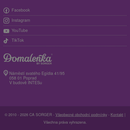
Facebook
Instagram
YouTube
TikTok
Náměstí svatého Egídia 41/95
058 01 Poprad
V budově INTESu
© 2010 - 2026 CA SORGER -
Všeobecné obchodní podmínky
-
Kontakt
|
Všechna práva vyhrazena.