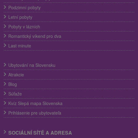
Podzimní pobyty
Letní pobyty
Pobyty v lázních
Romantický víkend pro dva
Last minute
Ubytování na Slovensku
Atrakcie
Blog
Súťaže
Kvíz Slepá mapa Slovenska
Prihlásenie pre ubytovateľa
SOCIÁLNÍ SÍTĚ A ADRESA