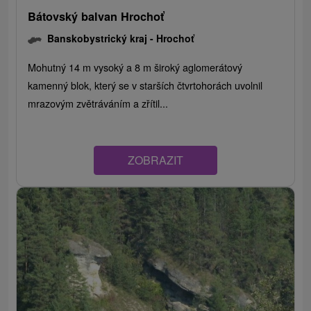
Bátovský balvan Hrochoť
Banskobystrický kraj -
Hrochoť
Mohutný 14 m vysoký a 8 m široký aglomerátový
kamenný blok, který se v starších čtvrtohorách uvolnil
mrazovým zvětráváním a zřítil...
ZOBRAZIT