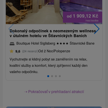
1 909,12
Kč
od
/noc/osoba
Dokonalý odpočinek s neomezeným wellness
v útulném hotelu ve Štiavnických Baních
Boutique Hotel Siglisberg
★
★
★
★
Štiavnické Bane
Od 2 Nocí
Polopenze
9,6
(24 recenzí)
Vychutnejte si klidný pobyt se zaměřením na relax,
kvalitní služby a komfort, který zpříjemní každý den
vašeho odpočinku.
➝ Pokračovať v prehliadaní atrakcií