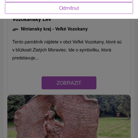
Odmítnut
Vozokansky Lev
Nitriansky kraj -
Veľké Vozokany
Tento pamätník nájdete v obci Veľké Vozokany, ktoré sú
v blízkosti Zlatých Moraviec. Ide o symboliku, ktorá
predstavuje...
ZOBRAZIT