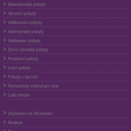
Silvestrovské pobyty
Vánoční pobyty
Velikonoční pobyty
Valentýnské pobyty
Halloween pobyty
Zimní lyžařské pobyty
Podzimní pobyty
Letní pobyty
Pobyty v lázních
Romantický víkend pro dva
Last minute
Ubytování na Slovensku
Atrakcie