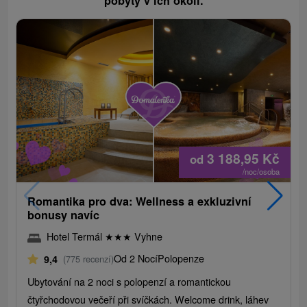
pobyty v ich okolí.
3 188,95
Kč
od
/noc/osoba
Romantika pro dva: Wellness a exkluzivní
bonusy navíc
Hotel Termál
★
★
★
Vyhne
Od 2 Nocí
Polopenze
9,4
(775 recenzí)
Ubytování na 2 noci s polopenzí a romantickou
čtyřchodovou večeří při svíčkách. Welcome drink, láhev