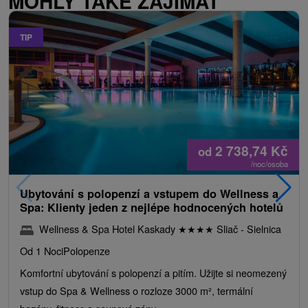
MOHLY TAKÉ ZAJÍMAT
TIP
2 738,74
Kč
od
/noc/osoba
Ubytování s polopenzí a vstupem do Wellness a
Spa: Klienty jeden z nejlépe hodnocených hotelů
Wellness & Spa Hotel Kaskady
★
★
★
★
Sliač - Sielnica
Od 1 Noci
Polopenze
Komfortní ubytování s polopenzí a pitím. Užijte si neomezený
vstup do Spa & Wellness o rozloze 3000 m², termální