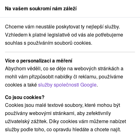
Na vašem soukromí nám záleží
člen skupiny
Sorger
Chceme vám neustále poskytovat ty nejlepší služby.
Atrakce na Slovensku
Pamätníky
Ponitrie
Vzhledem k platné legislativě od vás ale potřebujeme
souhlas s používáním souborů cookies.
Pamätníky Ponitrie
Více o personalizaci a měření
Kategorie
Abychom věděli, co se děje na webových stránkách a
mohli vám přizpůsobit nabídky či reklamu, používáme
Všechny kategorie
Detské centrá a mestečká
(3)
cookies a také
služby společnosti Google
.
Vínne cesty
Motokárové dráhy
(1)
(1)
Golfové ihriská
Mestské a zámocké parky
(3)
(2)
Co jsou cookies?
Sakrálne miesta
Kaštiele
Divadlá
(3)
(4)
(3)
Cookies jsou malé textové soubory, které mohou být
Skanzeny
Jazda na koni
(1)
(2)
používány webovými stránkami, aby zefektivnily
Hrady, zámky, zrúcaniny
(10)
uživatelský zážitek. Díky cookies vám můžeme nabízet
Vyhliadkové veže a chodníky
(4)
služby podle toho, co opravdu hledáte a chcete najít.
Jazerá, plesá, vodné nádrže
(1)