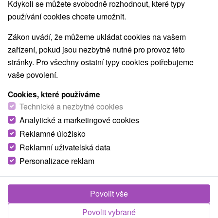
Kdykoli se můžete svobodně rozhodnout, které typy
Aquaparky, kúpaliská
Pamätníky
(8)
(2)
používání cookies chcete umožnit.
Technické pamiatky
Atrakce s dětmi
(1)
(24)
Escaperoom
Botanické záhrady
(2)
(2)
Zákon uvádí, že můžeme ukládat cookies na vašem
ZOO a zvieracie farmy
Múzeá a galérie
(3)
(4)
zařízení, pokud jsou nezbytně nutné pro provoz této
Turistické atrakcie
Adrenalinové atrakcie
(6)
(3)
stránky. Pro všechny ostatní typy cookies potřebujeme
vaše povolení.
Obce a města
Cookies, které používáme
Veľké Vozokany
(1)
Nitra
(1)
Technické a nezbytné cookies
Analytické a marketingové cookies
Reklamné úložisko
Reklamní uživatelská data
Personalizace reklam
Povolit vše
Povolit vybrané