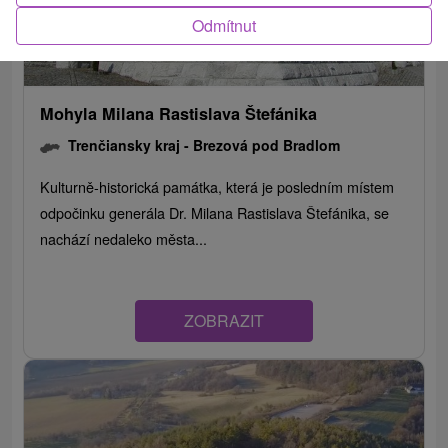
Odmítnut
Mohyla Milana Rastislava Štefánika
Trenčiansky kraj -
Brezová pod Bradlom
Kulturně-historická památka, která je posledním místem
odpočinku generála Dr. Milana Rastislava Štefánika, se
nachází nedaleko města...
ZOBRAZIT