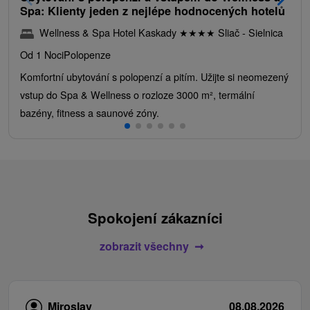
Spa: Klienty jeden z nejlépe hodnocených hotelů
Wellness & Spa Hotel Kaskady
★
★
★
★
Sliač - Sielnica
Od 1 Noci
Polopenze
Komfortní ubytování s polopenzí a pitím. Užijte si neomezený
vstup do Spa & Wellness o rozloze 3000 m², termální
bazény, fitness a saunové zóny.
Spokojení zákazníci
zobrazit všechny
Miroslav
08.08.2026