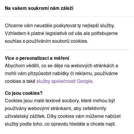
Na vašem soukromí nám záleží
člen skupiny
Sorger
Chceme vám neustále poskytovat ty nejlepší služby.
e na Slovensku
Pamätníky
Západné Slovensko
Trenčiansky kraj
Vzhledem k platné legislativě od vás ale potřebujeme
souhlas s používáním souborů cookies.
Pamätníky Trenčiansky kraj
Více o personalizaci a měření
Kategorie
Abychom věděli, co se děje na webových stránkách a
mohli vám přizpůsobit nabídky či reklamu, používáme
Všechny kategorie
Vyhliadkové veže a chodníky
(12)
cookies a také
služby společnosti Google
.
Túry a turistické chodníky
Motokárové dráhy
(2)
(1)
Golfové ihriská
Pramene
(3)
(3)
Co jsou cookies?
Mestské a zámocké parky
Architektonické stavby
(1)
(1)
Cookies jsou malé textové soubory, které mohou být
Sakrálne miesta
Kaštiele
Horské chaty
(4)
(4)
(3)
používány webovými stránkami, aby zefektivnily
Divadlá
Skanzeny
Jazda na koni
Šport
(1)
(2)
(1)
(1)
uživatelský zážitek. Díky cookies vám můžeme nabízet
Hrady, zámky, zrúcaniny
(9)
služby podle toho, co opravdu hledáte a chcete najít.
Jazerá, plesá, vodné nádrže
(2)