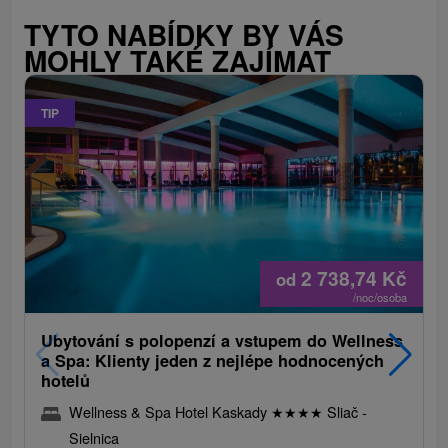
TYTO NABÍDKY BY VÁS
MOHLY TAKÉ ZAJÍMAT
TIP
2 738,74
Kč
od
/noc/osoba
Ubytování s polopenzí a vstupem do Wellness
a Spa: Klienty jeden z nejlépe hodnocených
hotelů
Wellness & Spa Hotel Kaskady
★
★
★
★
Sliač -
Sielnica