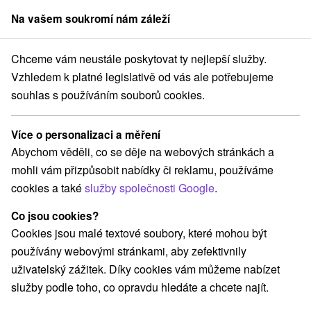
Na vašem soukromí nám záleží
člen skupiny
Sorger
Chceme vám neustále poskytovat ty nejlepší služby.
Bratislavský kraj
Bratislava - Nové Mesto
PanIQ Room Bratislava
Vzhledem k platné legislativě od vás ale potřebujeme
souhlas s používáním souborů cookies.
PanIQ Room Bratislava
Více o personalizaci a měření
Domovská stránka
Navigovat do místa
Abychom věděli, co se děje na webových stránkách a
mohli vám přizpůsobit nabídky či reklamu, používáme
cookies a také
služby společnosti Google
.
+421 904 380 790
bratislava@paniqroom.sk
Co jsou cookies?
Facebook
Cookies jsou malé textové soubory, které mohou být
používány webovými stránkami, aby zefektivnily
Google recenze
uživatelský zážitek. Díky cookies vám můžeme nabízet
Hattalova 12/B
GPS:
služby podle toho, co opravdu hledáte a chcete najít.
831 03 Bratislava - Nové Mesto
N +48° 10' 33.07''
E +17° 8' 6.67''