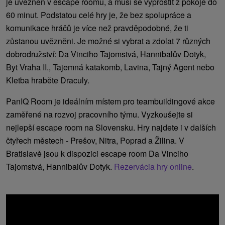
je uvězněn v escape roomu, a musí se vyprostit z pokoje do
60 minut. Podstatou celé hry je, že bez spolupráce a
komunikace hráčů je více než pravděpodobné, že ti
zůstanou uvězněni. Je možné si vybrat a zdolat 7 různých
dobrodružství: Da Vinciho Tajomstvá, Hannibalův Dotyk,
Byt Vraha II., Tajemná katakomb, Lavina, Tajný Agent nebo
Kletba hraběte Draculy.
PanIQ Room je ideálním místem pro teambuildingové akce
zaměřené na rozvoj pracovního týmu. Vyzkoušejte si
nejlepší escape room na Slovensku. Hry najdete i v dalších
čtyřech městech - Prešov, Nitra, Poprad a Žilina. V
Bratislavě jsou k dispozici escape room Da Vinciho
Tajomstvá, Hannibalův Dotyk.
Rezervácia hry online
.