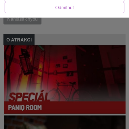
Našli jste chybu nebo nám chcete doporučit novou atrakci
Odmítnut
Nahlásit chybu
O ATRAKCI