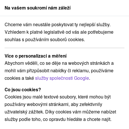
Na vašem soukromí nám záleží
člen skupiny
Sorger
Chceme vám neustále poskytovat ty nejlepší služby.
****
Rodinná dovolená na břehu Slunečních jezer s aquaparkem, wel
Vzhledem k platné legislativě od vás ale potřebujeme
souhlas s používáním souborů cookies.
Rodinná dovolená na břehu
Slunečních jezer s aquaparkem,
Více o personalizaci a měření
wellness a programem pro děti
Abychom věděli, co se děje na webových stránkách a
Hotel Senec
★
★
★
★
Senec
mohli vám přizpůsobit nabídky či reklamu, používáme
cookies a také
služby společnosti Google
.
Vybrat termín
Co jsou cookies?
Cookies jsou malé textové soubory, které mohou být
používány webovými stránkami, aby zefektivnily
Navigovat do místa
uživatelský zážitek. Díky cookies vám můžeme nabízet
služby podle toho, co opravdu hledáte a chcete najít.
9,3
vynikající
19 recenzí
·