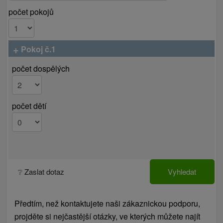
počet pokojů
+
Pokoj č.1
počet dospělých
počet dětí
❔ Zaslat dotaz
Vyhledat
Předtím, než kontaktujete naši zákaznickou podporu,
projděte si nejčastější otázky, ve kterých můžete najít