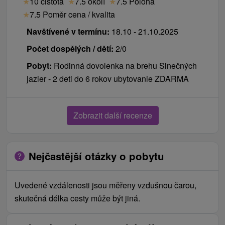
★
10 čistota
★
7.5 okolí
★
7.5 Poloha
★
7.5 Poměr cena / kvalita
Navštívené v termínu:
18.10 - 21.10.2025
Počet dospělých / dětí:
2/0
Pobyt:
Rodinná dovolenka na brehu Slnečných
jazier - 2 deti do 6 rokov ubytovanie ZDARMA
Zobrazit další recenze
Nejčastější otázky o pobytu
Uvedené vzdálenosti jsou měřeny vzdušnou čarou,
skutečná délka cesty může být jiná.