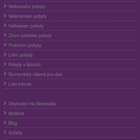
Velikonoční pobyty
Valentýnské pobyty
Halloween pobyty
Zimní lyžařské pobyty
Podzimní pobyty
Letní pobyty
Pobyty v lázních
Romantický víkend pro dva
Last minute
Ubytování na Slovensku
Atrakcie
Blog
Súťaže