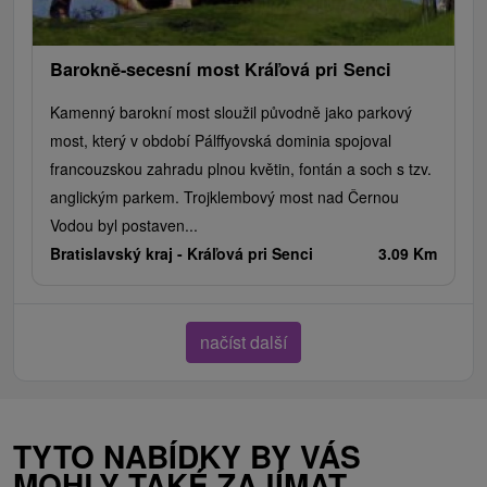
Barokně-secesní most Kráľová pri Senci
Kamenný barokní most sloužil původně jako parkový
most, který v období Pálffyovská dominia spojoval
francouzskou zahradu plnou květin, fontán a soch s tzv.
anglickým parkem. Trojklembový most nad Černou
Vodou byl postaven...
Bratislavský kraj -
Kráľová pri Senci
3.09 Km
načíst další
TYTO NABÍDKY BY VÁS
MOHLY TAKÉ ZAJÍMAT