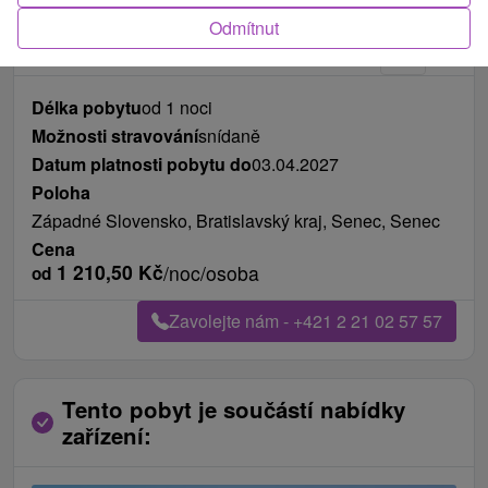
Odmítnut
Délka pobytu
od 1 noci
Možnosti stravování
snídaně
Datum platnosti pobytu do
03.04.2027
Poloha
Západné Slovensko, Bratislavský kraj, Senec, Senec
Cena
1 210,50
Kč
/noc/osoba
od
Zavolejte nám - +421 2 21 02 57 57
Tento pobyt je součástí nabídky
zařízení: