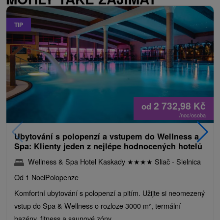
TIP
2 732,98
Kč
od
/noc/osoba
Ubytování s polopenzí a vstupem do Wellness a
Spa: Klienty jeden z nejlépe hodnocených hotelů
Wellness & Spa Hotel Kaskady
★
★
★
★
Sliač - Sielnica
Od 1 Noci
Polopenze
Komfortní ubytování s polopenzí a pitím. Užijte si neomezený
vstup do Spa & Wellness o rozloze 3000 m², termální
bazény, fitness a saunové zóny.