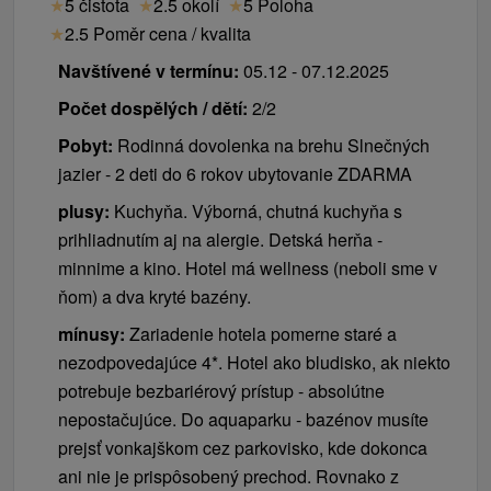
★
5 čistota
★
2.5 okolí
★
5 Poloha
★
2.5 Poměr cena / kvalita
Navštívené v termínu:
05.12 - 07.12.2025
Počet dospělých / dětí:
2/2
Pobyt:
Rodinná dovolenka na brehu Slnečných
jazier - 2 deti do 6 rokov ubytovanie ZDARMA
plusy:
Kuchyňa. Výborná, chutná kuchyňa s
prihliadnutím aj na alergie. Detská herňa -
minnime a kino. Hotel má wellness (neboli sme v
ňom) a dva kryté bazény.
mínusy:
Zariadenie hotela pomerne staré a
nezodpovedajúce 4*. Hotel ako bludisko, ak niekto
potrebuje bezbariérový prístup - absolútne
nepostačujúce. Do aquaparku - bazénov musíte
prejsť vonkajškom cez parkovisko, kde dokonca
ani nie je prispôsobený prechod. Rovnako z