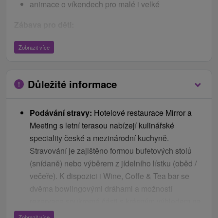
animace o víkendech pro malé i velké
Zábava pro děti:
Neomezený vstup do dětského světa MiniMe pro
Zobrazit více
děti
Volný vstup do dětské herny GameZone a 5 ks
Důležité informace
žetonů na air hockey nebo stolní fotbal
Bohatý animační program pro děti a dospělé o
víkendech
Podávání stravy:
Hotelové restaurace Mirror a
Meeting s letní terasou nabízejí kulinářské
A navíc v ceně:
speciality české a mezinárodní kuchyně.
Bezplatné parkování
Stravování je zajištěno formou bufetových stolů
WiFi připojení
(snídaně) nebo výběrem z jídelního lístku (oběd /
večeře). K dispozici i Wine, Coffe & Tea bar se
Neomezený vstup do Aquaparku Senec, který
dvěma bowlingovými dráhami a možností
zahrnuje:
rezervace soukromé části s krásným výhledem na
jezero, Pool bar s občerstvením i kulinářské studio
Relaxační bazén o teplotě 30 – 32°C
Zobrazit více