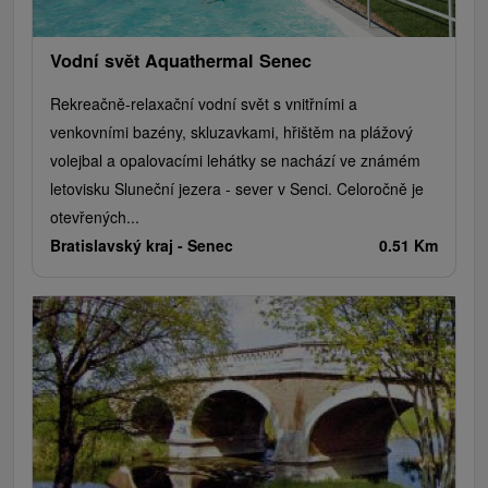
Vodní svět Aquathermal Senec
Rekreačně-relaxační vodní svět s vnitřními a
venkovními bazény, skluzavkami, hřištěm na plážový
volejbal a opalovacími lehátky se nachází ve známém
letovisku Sluneční jezera - sever v Senci. Celoročně je
otevřených...
Bratislavský kraj -
Senec
0.51 Km