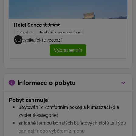
Hotel Senec
★
★
★
★
Fotogalerie
Detailní informace o zařízení
9,3
vynikající
·
19 recenzí
Vybrat termín
Informace o pobytu
Pobyt zahrnuje
ubytování v komfortním pokoji s klimatizací (dle
zvolené kategorie)
snídaně formou bohatých bufetových stolů „all you
can eat“ nebo výběrem z menu