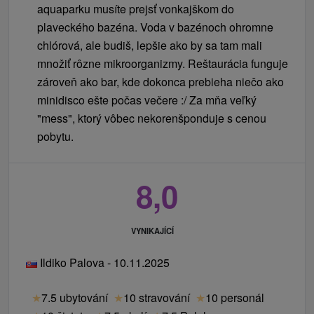
aquaparku musíte prejsť vonkajškom do
plaveckého bazéna. Voda v bazénoch ohromne
chlórová, ale budiš, lepšie ako by sa tam mali
množiť rôzne mikroorganizmy. Reštaurácia funguje
zároveň ako bar, kde dokonca prebieha niečo ako
minidisco ešte počas večere :/ Za mňa veľký
"mess", ktorý vôbec nekorenšponduje s cenou
pobytu.
8,0
VYNIKAJÍCÍ
Ildiko Palova - 10.11.2025
★
7.5 ubytování
★
10 stravování
★
10 personál