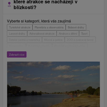
které atrakce se nacházejí v
blízkosti?
Vyberte si kategorii, která vás zaujímá
Turistické atrakcie
Planetária a observatória
Bobové dráhy
Lanové dráhy
Adrenalinové atrakcie
Atrakce s dětmi
Šport
Detské centrá a mestečká
Múzeá a galérie
ZOO a zvieracie farmy
Escaperoom
Botanické záhrady
Mestské a zámocké parky
Vyhliadkové lety a plavby
Štíty
Jazerá, plesá, vodné nádrže
Zobrazit více
Technické pamiatky
Pamätníky
Vodopády
Drevené kostolíky
Hrady, zámky, zrúcaniny
Aquaparky, kúpaliská
Pramene
Divadlá
Jaskyne
Jazda na koni
Skanzeny
Túry a turistické chodníky
Laserarény a paintball
Kaštiele
Horské chaty
Sakrálne miesta
Plte, rafting, splavy
Vyhliadkové veže a chodníky
Architektonické stavby
Lyžiarske strediská
Golfové ihriská
Motokárové dráhy
Amfiteátre a kiná v prírode
Vínne cesty
Cyklotrasy