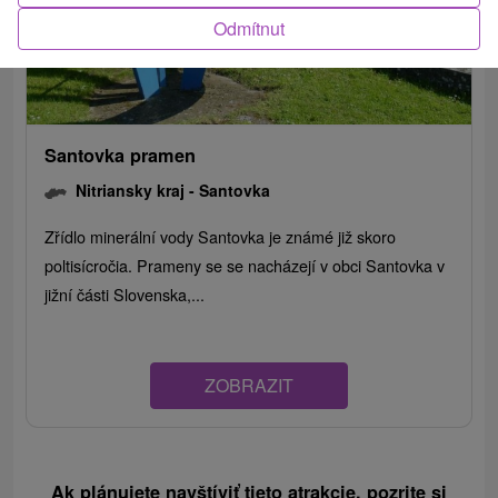
Odmítnut
Santovka pramen
Nitriansky kraj -
Santovka
Zřídlo minerální vody Santovka je známé již skoro
poltisícročia. Prameny se se nacházejí v obci Santovka v
jižní části Slovenska,...
ZOBRAZIT
Ak plánujete navštíviť tieto atrakcie, pozrite si