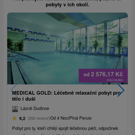
pobyty v ich okolí.
2 576,17
Kč
od
/noc/osoba
MEDICAL GOLD: Léčebně relaxační pobyt pro
tělo i duši
Lázně Dudince
Od 4 Nocí
Plná Penze
9,2
(292 recenzí)
Pobyt pro ty, kteří chtějí spojit léčebnou péči, odpočinek