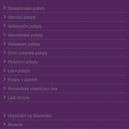
Silvestrovské pobyty
Vánoční pobyty
Velikonoční pobyty
Valentýnské pobyty
Halloween pobyty
Zimní lyžařské pobyty
Podzimní pobyty
Letní pobyty
Pobyty v lázních
Romantický víkend pro dva
Last minute
Ubytování na Slovensku
Atrakcie