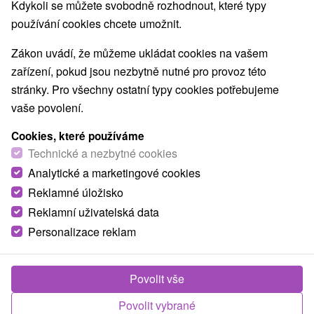
Kdykoli se můžete svobodně rozhodnout, které typy
Jazerá, plesá, vodné nádrže
(1)
používání cookies chcete umožnit.
Planetária a observatória
Aquaparky, kúpaliská
(1)
(10)
Vodopády
Pamätníky
Technické pamiatky
(1)
(2)
(3)
Zákon uvádí, že můžeme ukládat cookies na vašem
Atrakce s dětmi
Escaperoom
(25)
(3)
zařízení, pokud jsou nezbytně nutné pro provoz této
Botanické záhrady
ZOO a zvieracie farmy
(2)
(3)
stránky. Pro všechny ostatní typy cookies potřebujeme
Múzeá a galérie
Turistické atrakcie
(6)
(10)
vaše povolení.
Adrenalinové atrakcie
Lanové dráhy
(3)
(1)
Jaskyne
(1)
Cookies, které používáme
Technické a nezbytné cookies
Analytické a marketingové cookies
Obce a města
Reklamné úložisko
Santovka
(1)
Reklamní uživatelská data
Personalizace reklam
Povolit vše
Povolit vybrané