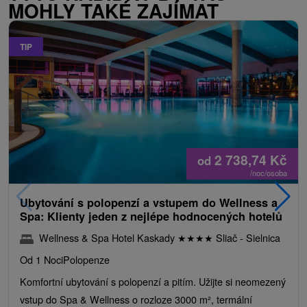
MOHLY TAKÉ ZAJÍMAT
TIP
2 738,74
Kč
od
/noc/osoba
Ubytování s polopenzí a vstupem do Wellness a
Spa: Klienty jeden z nejlépe hodnocených hotelů
Wellness & Spa Hotel Kaskady
★
★
★
★
Sliač - Sielnica
Od 1 Noci
Polopenze
Komfortní ubytování s polopenzí a pitím. Užijte si neomezený
vstup do Spa & Wellness o rozloze 3000 m², termální