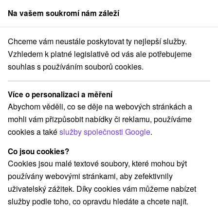
Na vašem soukromí nám záleží
člen skupiny
Sorger
Chceme vám neustále poskytovat ty nejlepší služby.
akce na Slovensku
Pramene
Západné Slovensko
Nitriansky kraj
Vzhledem k platné legislativě od vás ale potřebujeme
souhlas s používáním souborů cookies.
Pramene Nitriansky kraj
Více o personalizaci a měření
Kategorie
Abychom věděli, co se děje na webových stránkách a
mohli vám přizpůsobit nabídky či reklamu, používáme
Všechny kategorie
Detské centrá a mestečká
(2)
cookies a také
služby společnosti Google
.
Túry a turistické chodníky
Vínne cesty
(1)
(2)
Motokárové dráhy
Golfové ihriská
Pramene
(2)
(2)
(1)
Co jsou cookies?
Mestské a zámocké parky
Architektonické stavby
(2)
(2)
Cookies jsou malé textové soubory, které mohou být
Sakrálne miesta
Kaštiele
Divadlá
(4)
(2)
(2)
používány webovými stránkami, aby zefektivnily
Skanzeny
Jazda na koni
Šport
(2)
(3)
(1)
uživatelský zážitek. Díky cookies vám můžeme nabízet
Hrady, zámky, zrúcaniny
(8)
služby podle toho, co opravdu hledáte a chcete najít.
Vyhliadkové veže a chodníky
(6)