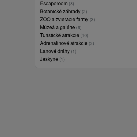
Escaperoom
(3)
Botanické záhrady
(2)
ZOO a zvieracie farmy
(3)
Múzeá a galérie
(6)
Turistické atrakcie
(10)
Adrenalinové atrakcie
(3)
Lanové dráhy
(1)
Jaskyne
(1)