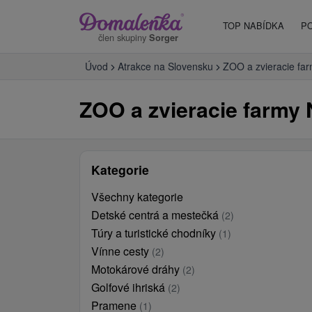
TOP NABÍDKA
P
člen skupiny
Sorger
Úvod
Atrakce na Slovensku
ZOO a zvieracie fa
ZOO a zvieracie farmy N
Kategorie
Všechny kategorie
Detské centrá a mestečká
(2)
Túry a turistické chodníky
(1)
Vínne cesty
(2)
Motokárové dráhy
(2)
Golfové ihriská
(2)
Pramene
(1)