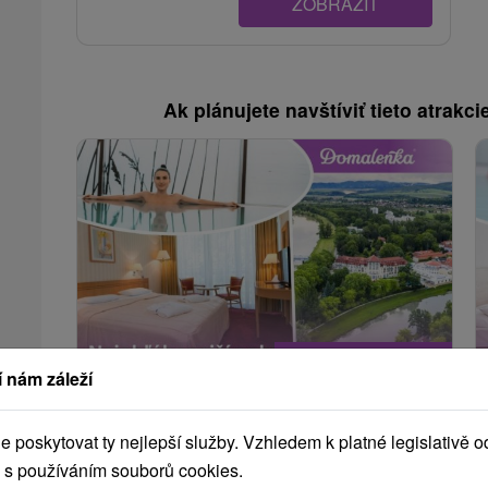
ZOBRAZIT
Ak plánujete navštíviť tieto atrakcie
1 826,98
Kč
od
 nám záleží
/noc/osoba
Nejoblíbenější pobyt Zdraví: Léčivá
poskytovat ty nejlepší služby. Vzhledem k platné legislativě o
síla Piešťan, bestseller mezi pobyty
 s používáním souborů cookies.
Lázně Piešťany - sleva až do 25 % na