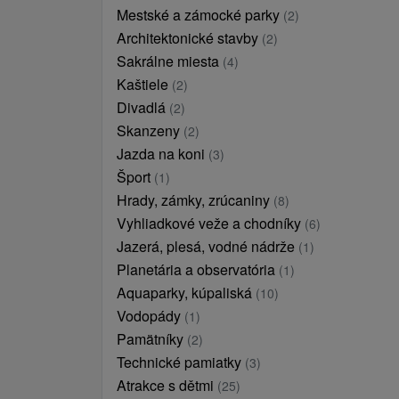
Mestské a zámocké parky
(2)
Architektonické stavby
(2)
Sakrálne miesta
(4)
Kaštiele
(2)
Divadlá
(2)
Skanzeny
(2)
Jazda na koni
(3)
Šport
(1)
Hrady, zámky, zrúcaniny
(8)
Vyhliadkové veže a chodníky
(6)
Jazerá, plesá, vodné nádrže
(1)
Planetária a observatória
(1)
Aquaparky, kúpaliská
(10)
Vodopády
(1)
Pamätníky
(2)
Technické pamiatky
(3)
Atrakce s dětmi
(25)