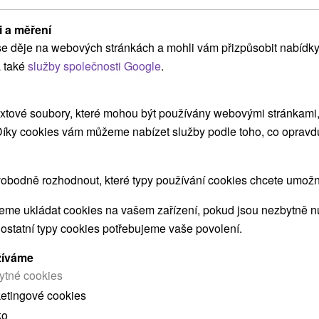
termíny do 27.2.2027
i a měření
Od 2 Nocí
8,9
(1687 recenzí)
e děje na webových stránkách a mohli vám přizpůsobit nabídky
All Inclusive, Polopenze
 také
služby společnosti Google
.
Tradiční regenerace s lékařskou konzultací,
balíčkem léčebných procedur a neomezeným
xtové soubory, které mohou být používány webovými stránkami, 
vstupem do bazénů.
 Díky cookies vám můžeme nabízet služby podle toho, co opravd
obodně rozhodnout, které typy používání cookies chcete umožni
➝ Pokračovať v prehl
me ukládat cookies na vašem zařízení, pokud jsou nezbytně nu
 ostatní typy cookies potřebujeme vaše povolení.
žíváme
ytné cookies
ketingové cookies
ko