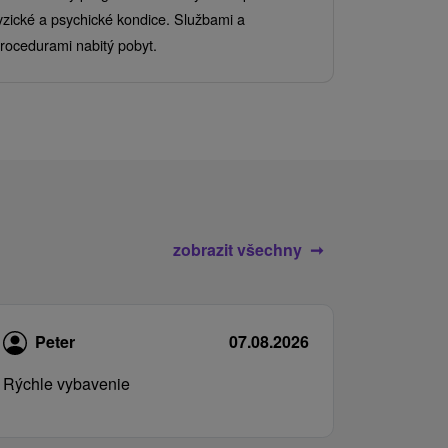
Užijte si pe
yzické a psychické kondice. Službami a
kde se skvěl
rocedurami nabitý pobyt.
služby pro c
zobrazit všechny
Peter
07.08.2026
Rýchle vybavenie