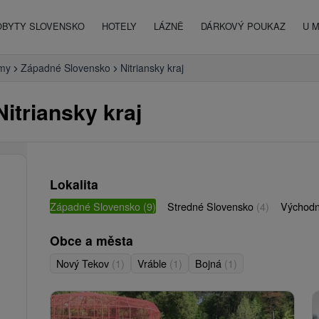
OBYTY SLOVENSKO
HOTELY
LÁZNĚ
DÁRKOVÝ POUKAZ
U 
rmy
Západné Slovensko
Nitriansky kraj
itriansky kraj
Lokalita
Západné Slovensko
(9)
Stredné Slovensko
(4)
Východn
Obce a města
Nový Tekov
(1)
Vráble
(1)
Bojná
(1)