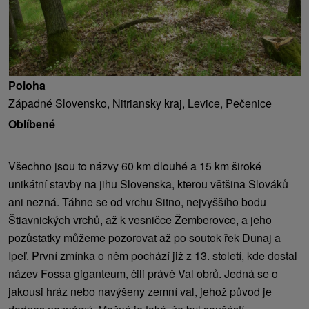
Poloha
Západné Slovensko, Nitriansky kraj, Levice, Pečenice
Oblíbené
Všechno jsou to názvy 60 km dlouhé a 15 km široké
unikátní stavby na jihu Slovenska, kterou většina Slováků
ani nezná. Táhne se od vrchu Sitno, nejvyššího bodu
Štiavnických vrchů, až k vesničce Žemberovce, a jeho
pozůstatky můžeme pozorovat až po soutok řek Dunaj a
Ipeľ. První zmínka o něm pochází již z 13. století, kde dostal
název Fossa giganteum, čili právě Val obrů. Jedná se o
jakousi hráz nebo navýšeny zemní val, jehož původ je