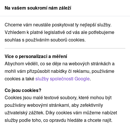
Na vašem soukromí nám záleží
člen skupiny
Sorger
Chceme vám neustále poskytovat ty nejlepší služby.
nice
Val obrů, spečený val, Slovenská čínská zeď, Rimanská cesta
Vzhledem k platné legislativě od vás ale potřebujeme
souhlas s používáním souborů cookies.
Val obrů, spečený val, Slovenská
čínská zeď, Rimanská cesta
Více o personalizaci a měření
Abychom věděli, co se děje na webových stránkách a
Domovská stránka
Navigovat do místa
mohli vám přizpůsobit nabídky či reklamu, používáme
cookies a také
služby společnosti Google
.
Google recenze
935 03 Pečenice
GPS:
Co jsou cookies?
N +48° 17' 43.08''
Cookies jsou malé textové soubory, které mohou být
E +18° 46' 23.93''
používány webovými stránkami, aby zefektivnily
uživatelský zážitek. Díky cookies vám můžeme nabízet
služby podle toho, co opravdu hledáte a chcete najít.