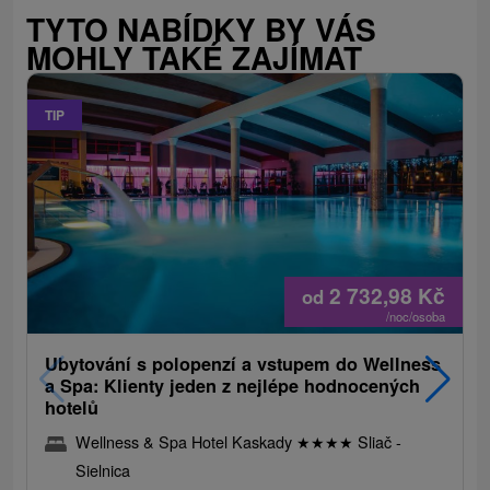
TYTO NABÍDKY BY VÁS
MOHLY TAKÉ ZAJÍMAT
TIP
2 732,98
Kč
od
/noc/osoba
Ubytování s polopenzí a vstupem do Wellness
a Spa: Klienty jeden z nejlépe hodnocených
hotelů
Wellness & Spa Hotel Kaskady
★
★
★
★
Sliač -
Sielnica