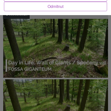
Odmítnut
O ATRAKCI