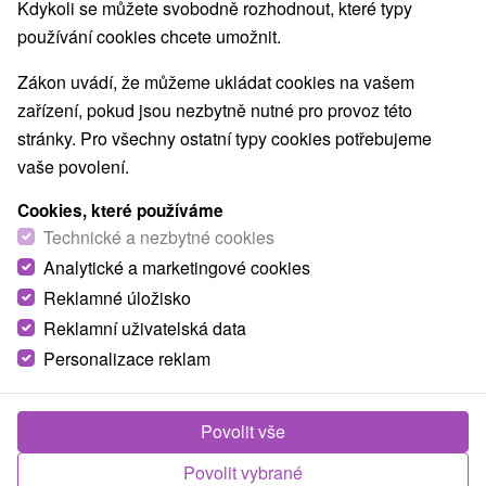
Kdykoli se můžete svobodně rozhodnout, které typy
používání cookies chcete umožnit.
Zákon uvádí, že můžeme ukládat cookies na vašem
zařízení, pokud jsou nezbytně nutné pro provoz této
stránky. Pro všechny ostatní typy cookies potřebujeme
vaše povolení.
Cookies, které používáme
Technické a nezbytné cookies
Analytické a marketingové cookies
© OpenStreetMap
Reklamné úložisko
Turistický region
Reklamní uživatelská data
Západné Slovensko, Hont, Tekov, Južné Slovensko,
Personalizace reklam
Pohronský Inovec, Štiavnické vrchy, Nitriansky kraj
Našli jste chybu nebo nám chcete doporučit novou atrakci
Povolit vše
Nahlásit chybu
Povolit vybrané