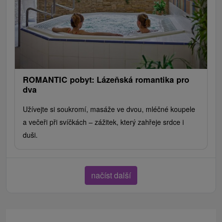
ROMANTIC pobyt: Lázeňská romantika pro
dva
Užívejte si soukromí, masáže ve dvou, mléčné koupele
a večeři při svíčkách – zážitek, který zahřeje srdce i
duši.
načíst další