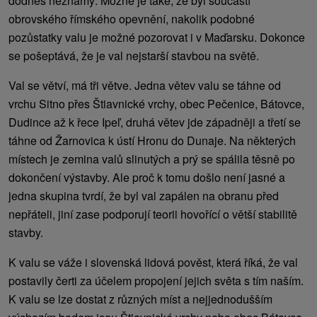
dodnes neznámý. Možné je také, že byl součástí
obrovského římského opevnění, nakolik podobné
pozůstatky valu je možné pozorovat i v Maďarsku. Dokonce
se pošeptává, že je val nejstarší stavbou na světě.
Val se větví, má tři větve. Jedna větev valu se táhne od
vrchu Sitno přes Štiavnické vrchy, obec Pečenice, Bátovce,
Dudince až k řece Ipeľ, druhá větev jde západněji a třetí se
táhne od Žarnovica k ústí Hronu do Dunaje. Na některých
místech je zemina valů slinutých a prý se spálila těsně po
dokončení výstavby. Ale proč k tomu došlo není jasné a
jedna skupina tvrdí, že byl val zapálen na obranu před
nepřáteli, jiní zase podporují teorii hovořící o větší stabilitě
stavby.
K valu se váže i slovenská lidová pověst, která říká, že val
postavily čerti za účelem propojení jejich světa s tím naším.
K valu se lze dostat z různých míst a nejjednodušším