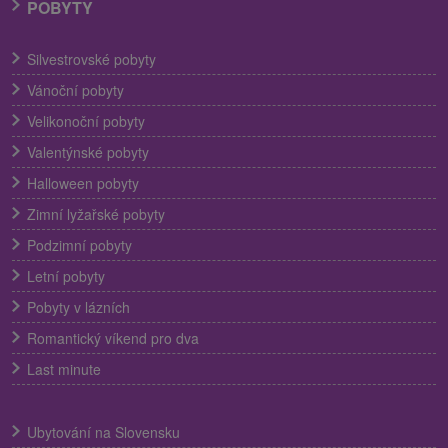
POBYTY
Silvestrovské pobyty
Vánoční pobyty
Velikonoční pobyty
Valentýnské pobyty
Halloween pobyty
Zimní lyžařské pobyty
Podzimní pobyty
Letní pobyty
Pobyty v lázních
Romantický víkend pro dva
Last minute
Ubytování na Slovensku