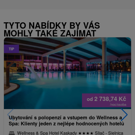
TYTO NABÍDKY BY VÁS
MOHLY TAKÉ ZAJÍMAT
TIP
2 738,74
Kč
od
/noc/osoba
Ubytování s polopenzí a vstupem do Wellness a
Spa: Klienty jeden z nejlépe hodnocených hotelů
Wellness & Spa Hotel Kaskady
★
★
★
★
Sliač - Sielnica