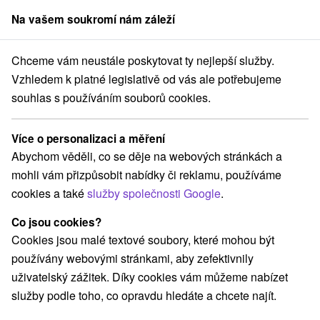
Na vašem soukromí nám záleží
člen skupiny
Sorger
Chceme vám neustále poskytovat ty nejlepší služby.
Atrakce na Slovensku
Turistické atrakcie
Jasná
Vzhledem k platné legislativě od vás ale potřebujeme
souhlas s používáním souborů cookies.
Turistické atrakcie Jasná
Více o personalizaci a měření
Kategorie
Abychom věděli, co se děje na webových stránkách a
mohli vám přizpůsobit nabídky či reklamu, používáme
Všechny kategorie
Štíty
(5)
cookies a také
služby společnosti Google
.
Túry a turistické chodníky
Lyžiarske strediská
(7)
(1)
Horské chaty
Šport
Laserarény a paintball
(2)
(3)
(1)
Co jsou cookies?
Detské centrá a mestečká
Vodopády
(1)
(1)
Cookies jsou malé textové soubory, které mohou být
Pamätníky
Atrakce s dětmi
(1)
(12)
používány webovými stránkami, aby zefektivnily
Jazerá, plesá, vodné nádrže
Escaperoom
(1)
(1)
uživatelský zážitek. Díky cookies vám můžeme nabízet
ZOO a zvieracie farmy
Múzeá a galérie
(1)
(2)
služby podle toho, co opravdu hledáte a chcete najít.
Turistické atrakcie
Adrenalinové atrakcie
(5)
(5)