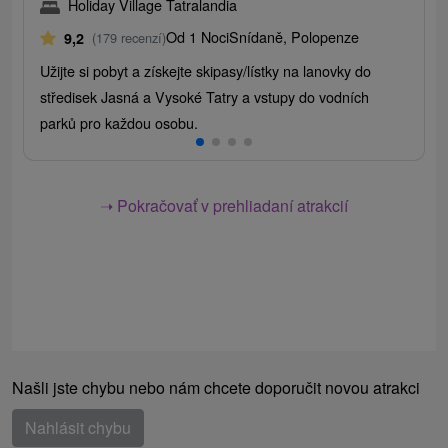
Holiday Village Tatralandia
Od 1 Noci
Snídaně, Polopenze
9,2
(179 recenzí)
Užijte si pobyt a získejte skipasy/lístky na lanovky do
středisek Jasná a Vysoké Tatry a vstupy do vodních
parků pro každou osobu.
➝ Pokračovať v prehliadaní atrakcií
Našli jste chybu nebo nám chcete doporučit novou atrakci
Nahlásit chybu