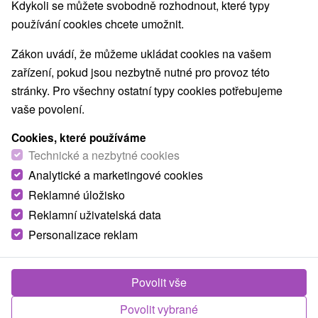
Kdykoli se můžete svobodně rozhodnout, které typy
Lanové dráhy
Bobové dráhy
Jaskyne
(1)
(1)
(3)
používání cookies chcete umožnit.
Obce a města
Zákon uvádí, že můžeme ukládat cookies na vašem
zařízení, pokud jsou nezbytně nutné pro provoz této
Liptovský Mikuláš
(5)
stránky. Pro všechny ostatní typy cookies potřebujeme
vaše povolení.
Cookies, které používáme
Technické a nezbytné cookies
Analytické a marketingové cookies
Reklamné úložisko
Reklamní uživatelská data
Personalizace reklam
Povolit vše
Dům vzhůru nohama - Heliport
Povolit vybrané
Žilinský kraj -
Liptovský Mikuláš