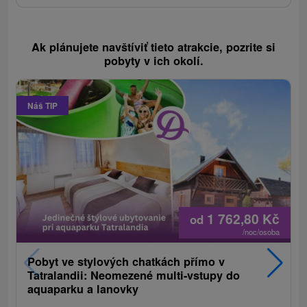
Ak plánujete navštíviť tieto atrakcie, pozrite si
pobyty v ich okolí.
Náš TIP
1 762,80
Kč
od
/noc/osoba
Pobyt ve stylových chatkách přímo v
Tatralandii: Neomezené multi-vstupy do
aquaparku a lanovky