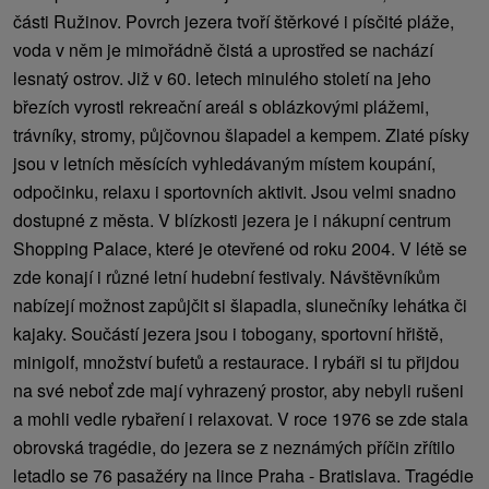
části Ružinov. Povrch jezera tvoří štěrkové i písčité pláže,
voda v něm je mimořádně čistá a uprostřed se nachází
lesnatý ostrov. Již v 60. letech minulého století na jeho
březích vyrostl rekreační areál s oblázkovými plážemi,
trávníky, stromy, půjčovnou šlapadel a kempem. Zlaté písky
jsou v letních měsících vyhledávaným místem koupání,
odpočinku, relaxu i sportovních aktivit. Jsou velmi snadno
dostupné z města. V blízkosti jezera je i nákupní centrum
Shopping Palace, které je otevřené od roku 2004. V létě se
zde konají i různé letní hudební festivaly. Návštěvníkům
nabízejí možnost zapůjčit si šlapadla, slunečníky lehátka či
kajaky. Součástí jezera jsou i tobogany, sportovní hřiště,
minigolf, množství bufetů a restaurace. I rybáři si tu přijdou
na své neboť zde mají vyhrazený prostor, aby nebyli rušeni
a mohli vedle rybaření i relaxovat. V roce 1976 se zde stala
obrovská tragédie, do jezera se z neznámých příčin zřítilo
letadlo se 76 pasažéry na lince Praha - Bratislava. Tragédie