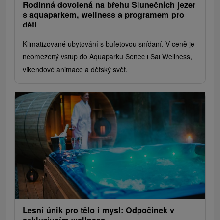
Rodinná dovolená na břehu Slunečních jezer
s aquaparkem, wellness a programem pro
děti
Klimatizované ubytování s bufetovou snídaní. V ceně je
neomezený vstup do Aquaparku Senec i Sai Wellness,
víkendové animace a dětský svět.
Lesní únik pro tělo i mysl: Odpočinek v
exkluzivním wellness