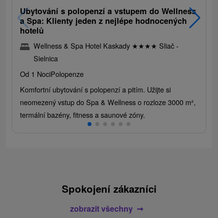
Ubytování s polopenzí a vstupem do Wellness
a Spa: Klienty jeden z nejlépe hodnocených
hotelů
Wellness & Spa Hotel Kaskady
★
★
★
★
Sliač -
Sielnica
Od 1 Noci
Polopenze
Komfortní ubytování s polopenzí a pitím. Užijte si
neomezený vstup do Spa & Wellness o rozloze 3000 m²,
termální bazény, fitness a saunové zóny.
Spokojení zákazníci
zobrazit všechny