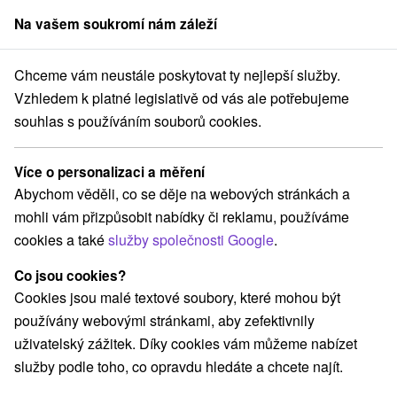
Na vašem soukromí nám záleží
člen skupiny
Sorger
Chceme vám neustále poskytovat ty nejlepší služby.
é Slovensko
Bratislavský kraj
Bratislava - Ružinov
Zlaté Piesky
Vzhledem k platné legislativě od vás ale potřebujeme
souhlas s používáním souborů cookies.
Zlaté Piesky
Více o personalizaci a měření
Domovská stránka
Navigovat do místa
Abychom věděli, co se děje na webových stránkách a
mohli vám přizpůsobit nabídky či reklamu, používáme
cookies a také
služby společnosti Google
.
+421 2 442 570 18
zlatepiesky@starz.sk
Co jsou cookies?
Facebook
Cookies jsou malé textové soubory, které mohou být
používány webovými stránkami, aby zefektivnily
Areál zdravia Zlaté piesky
GPS:
uživatelský zážitek. Díky cookies vám můžeme nabízet
Senecká 2
N +48° 11' 3.12''
služby podle toho, co opravdu hledáte a chcete najít.
Bratislava
E +17° 11' 25.38''