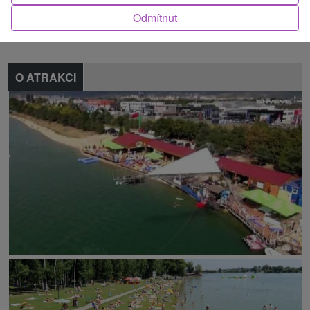
Odmítnut
Nahlásit chybu
O ATRAKCI