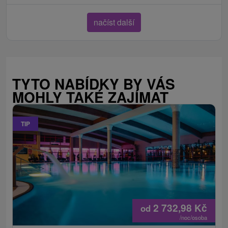
načíst další
TYTO NABÍDKY BY VÁS
MOHLY TAKÉ ZAJÍMAT
TIP
2 732,98
Kč
od
/noc/osoba