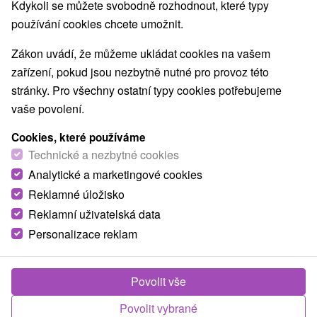
Kdykoli se můžete svobodně rozhodnout, které typy
používání cookies chcete umožnit.
Zákon uvádí, že můžeme ukládat cookies na vašem
zařízení, pokud jsou nezbytně nutné pro provoz této
stránky. Pro všechny ostatní typy cookies potřebujeme
vaše povolení.
Cookies, které používáme
Technické a nezbytné cookies
Analytické a marketingové cookies
Reklamné úložisko
Reklamní uživatelská data
© OpenStreetMap
Personalizace reklam
Turistický region
Západné Slovensko, Bratislava a okolie, Južné Slovensko,
Malé Karpaty, Bratislavský kraj
Povolit vše
Povolit vybrané
Našli jste chybu nebo nám chcete doporučit novou atrakci