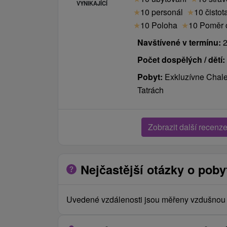
VYNIKAJÍCÍ
★
10 personál
★
10 čistot
Příplatky:
★
10 Poloha
★
10 Poměr c
Navštívené v termínu:
2
- za ubytování se zvířetem do 15 kg 15 € / no
- místní poplatek osoby od 12 let 1 € / osoba 
Počet dospělých / dětí:
- polopenze - večeře dospělá osoba 12 € / den,
Pobyt:
Exkluzívne Chale
den
Tatrách
- za apartmán DeLuxe 20 € / noc
Zobrazit další recenz
Nejčastější otázky o poby
Uvedené vzdálenosti jsou měřeny vzdušnou č