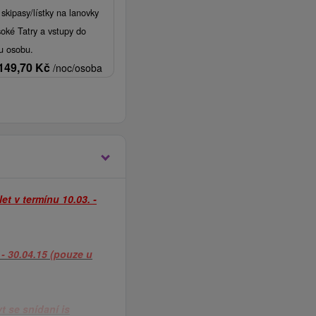
 skipasy/lístky na lanovky
oké Tatry a vstupy do
u osobu.
149,70
Kč
/noc/osoba
et v termínu 10.03. -
 - 30.04.15 (pouze u
t se snídaní is