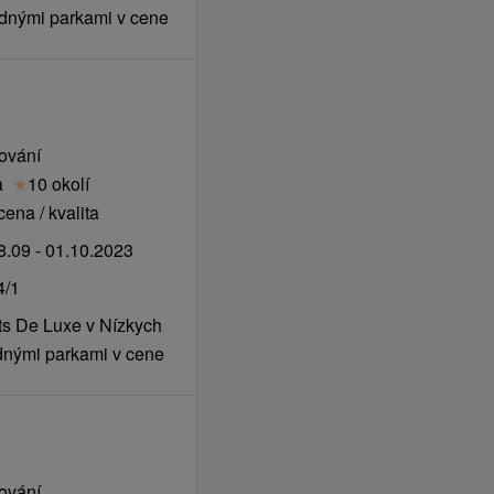
odnými parkami v cene
35,00 €
23,00 €
vování
a
★
10 okolí
ena / kvalita
ZDARMA
.09 - 01.10.2023
4/1
ts De Luxe v Nízkych
dnými parkami v cene
 hodiny denně)
vování