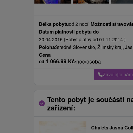
Délka pobytu
od 2 nocí
Možnosti stravová
Datum platnosti pobytu do
30.04.2015 (Pobyt platný od 01.11.2014.)
Poloha
Stredné Slovensko, Žilinský kraj, Ja
Cena
1 066,99
Kč
/noc/osoba
od
Zavolejte nám
Tento pobyt je součástí n
zařízení:
Chalets Jasná Col