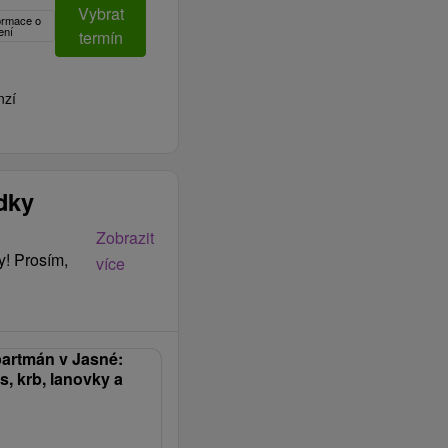
Vybrat
formace o
ení
termín
nzí
ídky
Zobrazit
y! Prosím,
více
artmán v Jasné:
, krb, lanovky a