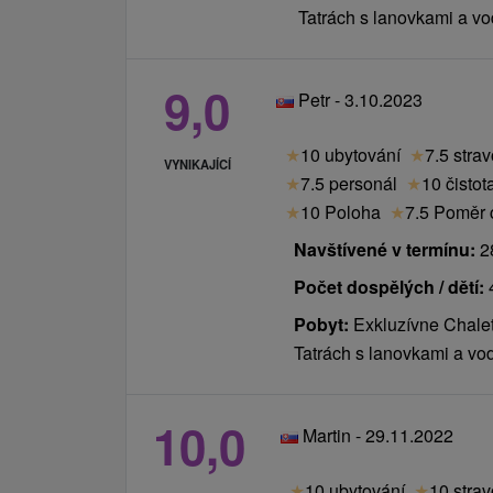
(4 + 1) 4 os.
Tatrách s lanovkami a v
přistýlka
35,00 €
35,00 €
STANDARD
9,0
Petr - 3.10.2023
Dítě na
přistýlce 6-
23,00 €
23,00 €
★
10 ubytování
★
7.5 stra
11,99 r.
VYNIKAJÍCÍ
★
7.5 personál
★
10 čistot
(Standard)
★
10 Poloha
★
7.5 Poměr c
Dítě do 5,99
ZDARMA
ZDARMA
Navštívené v termínu:
28
let
Počet dospělých / dětí:
V ceně pobytu zahrnuto:
Pobyt:
Exkluzívne Chale
Tatrách s lanovkami a vo
- ubytování
- snídaně
- volný vstup Wellness & Spa centra (max. 3
10,0
Martin - 29.11.2022
- župan, pantofle do wellness
- parkování
★
10 ubytování
★
10 stra