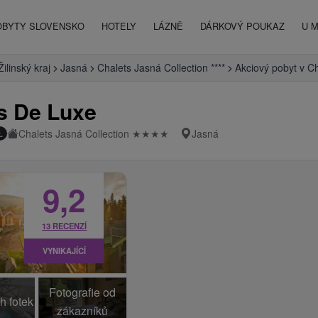
OBYTY SLOVENSKO
HOTELY
LÁZNĚ
DÁRKOVÝ POUKAZ
U 
Žilinský kraj
Jasná
Chalets Jasná Collection ****
Akciový pobyt v C
s De Luxe
Chalets Jasná Collection
★
★
★
★
Jasná
.
9,2
13 RECENZÍ
VYNIKAJÍCÍ
Fotografie od
h fotek
zákazníků