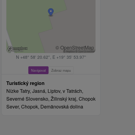
© OpenStreetMap
N +48° 58' 20.62'', E +19° 35' 53.97''
Navigovat
Zobraz mapu
Turistický region
Nízke Tatry, Jasná, Liptov, v Tatrách,
Severné Slovensko, Žilinský kraj, Chopok
Sever, Chopok, Demänovská dolina