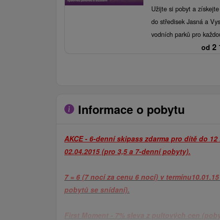
Užijte si pobyt a získejte
do středisek Jasná a Vys
vodních parků pro každo
2 
od
Informace o pobytu
AKCE - 6-denní skipass zdarma pro dítě do 12 l
02.04.2015 (pro 3,5 a 7-denní pobyty).
7 = 6 (7 nocí za cenu 6 nocí) v termínu
10.01.15
pobytů se snídaní).
First Moment - 7% sleva z pultových cen (poby