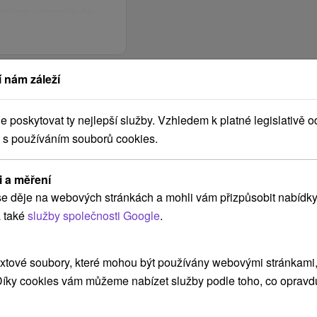
jezdem v termínu do
výhodnými akcemi.
 nám záleží
03.01. -
27.12.14 -
poskytovat ty nejlepší služby. Vzhledem k platné legislativě o
10.01.
 restaurace - hotel
03.01.15
 s používáním souborů cookies.
2015
nd Jasná **** nebo
í je zajištěno
i a měření
římo do apartmánu.
na
398,00
e děje na webových stránkách a mohli vám přizpůsobit nabídky
cené a nehlídané.
vyžádání
 také
služby společnosti Google
.
 je možné na
na
426,00
xtové soubory, které mohou být používány webovými stránkami, 
vyžádání
t probíhá na recepci
 Díky cookies vám můžeme nabízet služby podle toho, co opravd
rum v čase 15:00 -
na
35,00 €
ská Dolina 374,
vyžádání