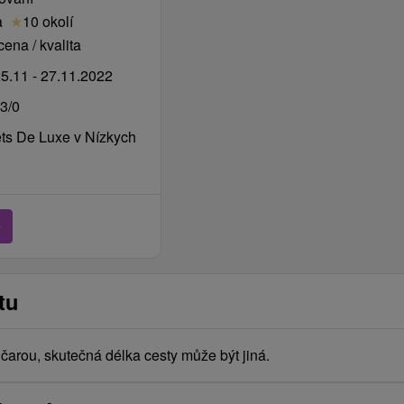
a
★
10 okolí
ena / kvalita
5.11 - 27.11.2022
c
/ noc
3/0
 dítě 6-11,99 let 8 € /
ts De Luxe v Nízkych
e
tu
arou, skutečná délka cesty může být jiná.