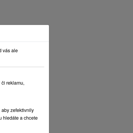
d vás ale
 či reklamu,
aby zefektivnily
u hledáte a chcete