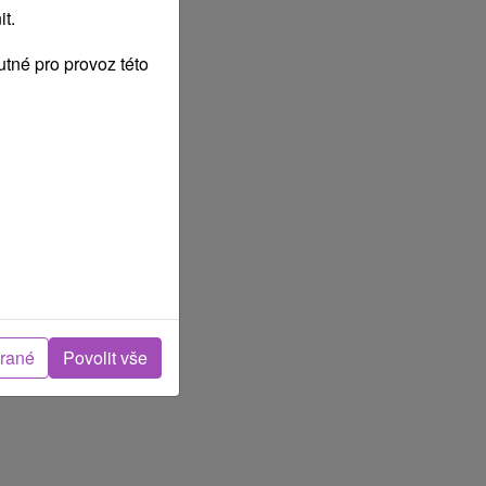
t.
tné pro provoz této
brané
Povolit vše