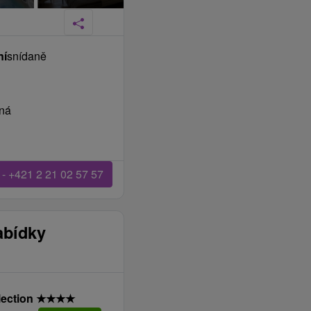
ní
snídaně
sná
 - +421 2 21 02 57 57
abídky
lection
★
★
★
★