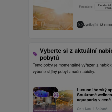
Detailní in
Fotogalerie
zaříz
9,2
vynikající
·
13 rece
Vyberte si z aktuální nab
pobytů
Tento pobyt je momentálně vyřazen z nabídk
vyberte si jiný pobyt z naší nabídky.
Luxusní horský ap
Soukromé wellness
aquaparky v ceně
Od 1 Noci
Snídaně