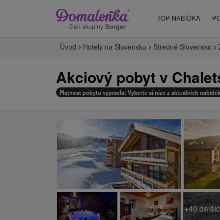
TOP NABÍDKA
P
člen skupiny
Sorger
Úvod
Hotely na Slovensku
Stredné Slovensko
Akciový pobyt v Chalet
Platnost pobytu vypršela! Vyberte si níže z aktuálních nabídek
+40 dalšíc