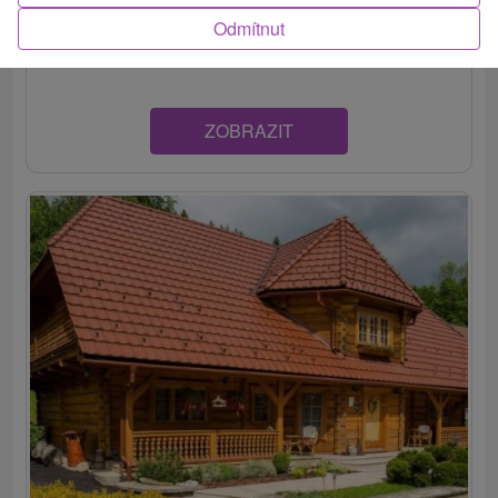
Hľadáte chatu ako z rozprávky? Nájdete ju na Orave, v
Odmítnut
rekreačnej oblasti Kubínska hoľa (územie Dolného...
ZOBRAZIT