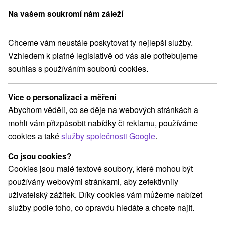
Na vašem soukromí nám záleží
člen skupiny
Sorger
Chceme vám neustále poskytovat ty nejlepší služby.
Drevenice
Stredné Slovensko
Žilinský kraj
Dolný Kubín
Vzhledem k platné legislativě od vás ale potřebujeme
souhlas s používáním souborů cookies.
Drevenice Dolný Kubín
Více o personalizaci a měření
Kategorie
Abychom věděli, co se děje na webových stránkách a
mohli vám přizpůsobit nabídky či reklamu, používáme
Všechny kategorie
Hotely na Slovensku
(1)
cookies a také
služby společnosti Google
.
Apartmány
Chaty na prenájom
Drevenice
(5)
(26)
(12)
Penzióny
Ubytovne
(5)
(1)
Co jsou cookies?
Cookies jsou malé textové soubory, které mohou být
používány webovými stránkami, aby zefektivnily
Vyberte lokalitu nebo termín
uživatelský zážitek. Díky cookies vám můžeme nabízet
služby podle toho, co opravdu hledáte a chcete najít.
TOP - NEJPRODÁVANĚJŠÍ
NEJLEVNĚJŠ
VŠECHNY