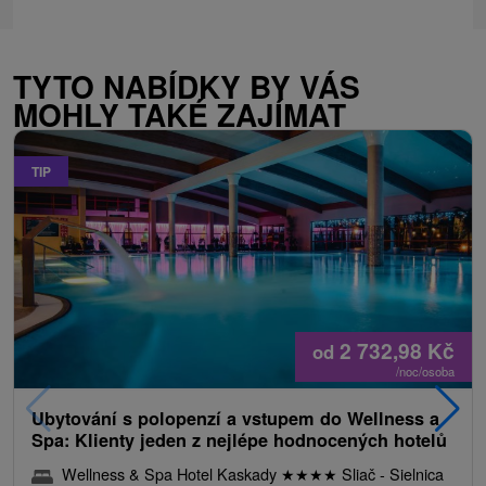
TYTO NABÍDKY BY VÁS
MOHLY TAKÉ ZAJÍMAT
TIP
2 732,98
Kč
od
/noc/osoba
Ubytování s polopenzí a vstupem do Wellness a
Spa: Klienty jeden z nejlépe hodnocených hotelů
Wellness & Spa Hotel Kaskady
★
★
★
★
Sliač - Sielnica