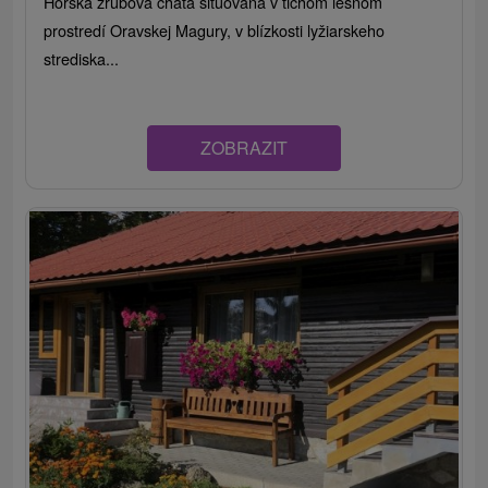
Horská zrubová chata situovaná v tichom lesnom
prostredí Oravskej Magury, v blízkosti lyžiarskeho
strediska...
ZOBRAZIT