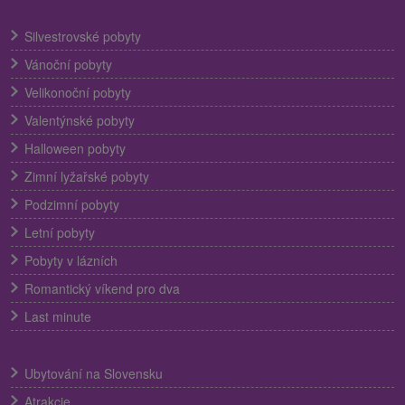
Silvestrovské pobyty
Vánoční pobyty
Velikonoční pobyty
Valentýnské pobyty
Halloween pobyty
Zimní lyžařské pobyty
Podzimní pobyty
Letní pobyty
Pobyty v lázních
Romantický víkend pro dva
Last minute
Ubytování na Slovensku
Atrakcie