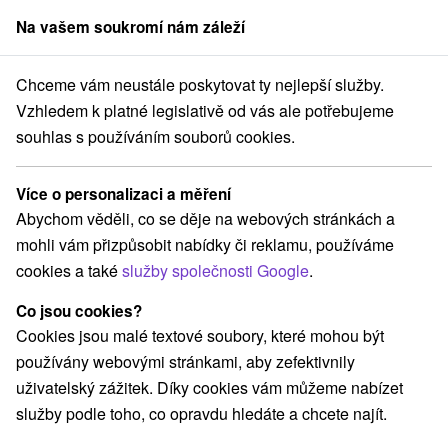
Na vašem soukromí nám záleží
člen skupiny
Sorger
Chceme vám neustále poskytovat ty nejlepší služby.
Penzióny
Stredné Slovensko
Žilinský kraj
Dolný Kubín
Vzhledem k platné legislativě od vás ale potřebujeme
souhlas s používáním souborů cookies.
Penzióny Dolný Kubín
Více o personalizaci a měření
Kategorie
Abychom věděli, co se děje na webových stránkách a
mohli vám přizpůsobit nabídky či reklamu, používáme
Všechny kategorie
Hotely na Slovensku
(1)
cookies a také
služby společnosti Google
.
Apartmány
Chaty na prenájom
Drevenice
(5)
(26)
(12)
Penzióny
Ubytovne
(5)
(1)
Co jsou cookies?
Cookies jsou malé textové soubory, které mohou být
používány webovými stránkami, aby zefektivnily
Vyberte lokalitu nebo termín
uživatelský zážitek. Díky cookies vám můžeme nabízet
služby podle toho, co opravdu hledáte a chcete najít.
NEJLEVNĚJŠÍ
NEJDRAŽŠÍ
PODLE H
VŠECHNY