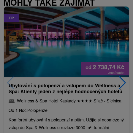
MOHLY TAKÉ ZAJÍMAT
TIP
2 738,74
Kč
od
/noc/osoba
Ubytování s polopenzí a vstupem do Wellness a
Spa: Klienty jeden z nejlépe hodnocených hotelů
Wellness & Spa Hotel Kaskady
★
★
★
★
Sliač - Sielnica
Od 1 Noci
Polopenze
Komfortní ubytování s polopenzí a pitím. Užijte si neomezený
vstup do Spa & Wellness o rozloze 3000 m², termální