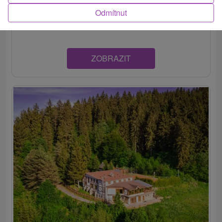
Priestranný rodinný penzión v rekreačnom prostredí
Odmítnut
blízko lesa, len 4 km od centra mesta Dolný...
ZOBRAZIT