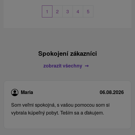
1
2
3
4
5
Spokojení zákazníci
zobrazit všechny
Maria
06.08.2026
Som veľmi spokojná, s vašou pomocou som si
vybrala kúpeľný pobyt. Teším sa a ďakujem.