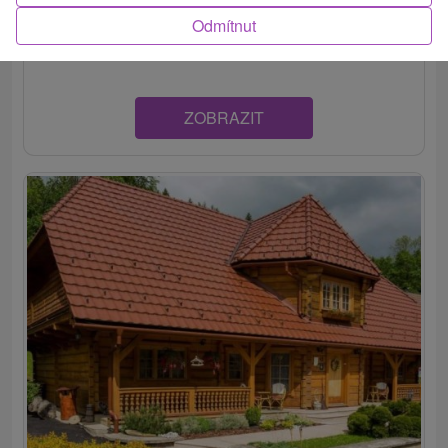
Penzión hotelového typu sa nachádza v objatí oravského
Odmítnut
lesa, len 1 km od centra mesta Dolný Kubín....
ZOBRAZIT