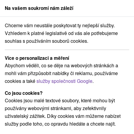
Na vašem soukromí nám záleží
člen skupiny
Sorger
Chceme vám neustále poskytovat ty nejlepší služby.
vání na Slovensku
Stredné Slovensko
Žilinský kraj
Dolný Kubín
Vzhledem k platné legislativě od vás ale potřebujeme
souhlas s používáním souborů cookies.
Ubytování Dolný Kubín
Více o personalizaci a měření
Kategorie
Abychom věděli, co se děje na webových stránkách a
mohli vám přizpůsobit nabídky či reklamu, používáme
Všechny kategorie
Hotely na Slovensku
(1)
cookies a také
služby společnosti Google
.
Apartmány
Chaty na prenájom
Drevenice
(5)
(26)
(12)
Penzióny
Ubytovne
(5)
(1)
Co jsou cookies?
Cookies jsou malé textové soubory, které mohou být
používány webovými stránkami, aby zefektivnily
Vyberte lokalitu nebo termín
uživatelský zážitek. Díky cookies vám můžeme nabízet
služby podle toho, co opravdu hledáte a chcete najít.
TOP - NEJPRODÁVANĚJŠÍ
NEJLEVNĚJŠ
VŠECHNY