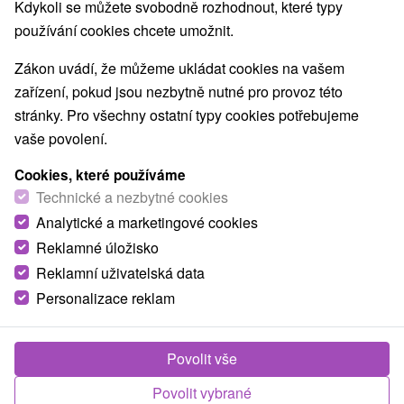
Nejprodávanější
Kdykoli se můžete svobodně rozhodnout, které typy
používání cookies chcete umožnit.
Zákon uvádí, že můžeme ukládat cookies na vašem
zařízení, pokud jsou nezbytně nutné pro provoz této
TOP - NEJPRODÁVANĚJŠÍ
NEJLEVNĚJŠ
VŠECHNY
stránky. Pro všechny ostatní typy cookies potřebujeme
vaše povolení.
Cookies, které používáme
TIP
Technické a nezbytné cookies
Analytické a marketingové cookies
Reklamné úložisko
Reklamní uživatelská data
Personalizace reklam
2 620,67
Kč
od
/noc/osoba
Povolit vše
Komplexní léčebný pobyt OPTIMAL - léčebný
Povolit vybrané
program na míru s 19 léčebnými procedurami