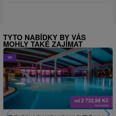
TYTO NABÍDKY BY VÁS
MOHLY TAKÉ ZAJÍMAT
TIP
2 732,98
Kč
od
/noc/osoba