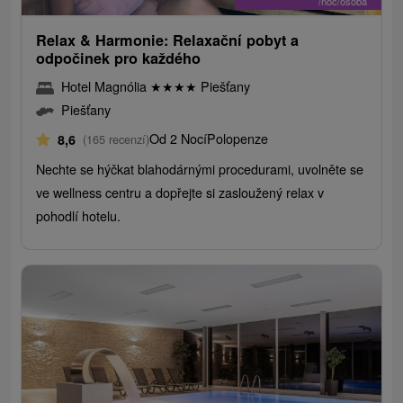
/noc/osoba
Relax & Harmonie: Relaxační pobyt a
odpočinek pro každého
Hotel Magnólia
★
★
★
★
Piešťany
Piešťany
Od 2 Nocí
Polopenze
8,6
(165 recenzí)
Nechte se hýčkat blahodárnými procedurami, uvolněte se
ve wellness centru a dopřejte si zasloužený relax v
pohodlí hotelu.