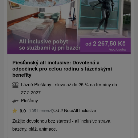
2 267,50
Kč
od
/noc/osoba
Piešťanský all inclusive: Dovolená a
odpočinek pro celou rodinu s lázeňskými
benefity
Lázně Piešťany - sleva až do 25 % na termíny do
27.2.2027
Piešťany
Od 2 Nocí
All Inclusive
9,0
(1051 recenzí)
Zažijte dovolenou bez starostí - all inclusive strava,
bazény, pláž, animace.