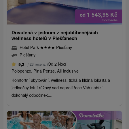
1 543,95
Kč
od
/noc/osoba
Dovolená v jednom z nejoblíbenějších
wellness hotelů v Piešťanech
Hotel Park
★
★
★
★
Piešťany
Piešťany
Od 2 Nocí
9,2
(423 recenzí)
Polopenze, Plná Penze, All Inclusive
Komfortní ubytování, wellness, tichá a klidná lokalita a
jedinečný letní růžový sad naproti řece Váh nabízí
dokonalý odpočinek,...