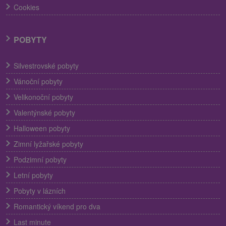
Cookies
POBYTY
Silvestrovské pobyty
Vánoční pobyty
Velikonoční pobyty
Valentýnské pobyty
Halloween pobyty
Zimní lyžařské pobyty
Podzimní pobyty
Letní pobyty
Pobyty v lázních
Romantický víkend pro dva
Last minute