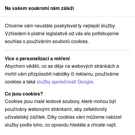
Na vašem soukromí nám záleží
člen skupiny
Sorger
Chceme vám neustále poskytovat ty nejlepší služby.
Halloween pobyty
Západné Slovensko
Trnavský kraj
Piešťany
Vzhledem k platné legislativě od vás ale potřebujeme
souhlas s používáním souborů cookies.
Halloween pobyty Piešťany
Více o personalizaci a měření
Kategorie
Abychom věděli, co se děje na webových stránkách a
mohli vám přizpůsobit nabídky či reklamu, používáme
Všechny kategorie
Pobyty v akci
(20)
cookies a také
služby společnosti Google
.
Wellness pobyty
Víkendové pobyty
(23)
(17)
Romantické pobyty
Pobyty pro seniory
(6)
(13)
Co jsou cookies?
Rodinné pobyty
(12)
Cookies jsou malé textové soubory, které mohou být
používány webovými stránkami, aby zefektivnily
uživatelský zážitek. Díky cookies vám můžeme nabízet
Vyberte lokalitu nebo termín
služby podle toho, co opravdu hledáte a chcete najít.