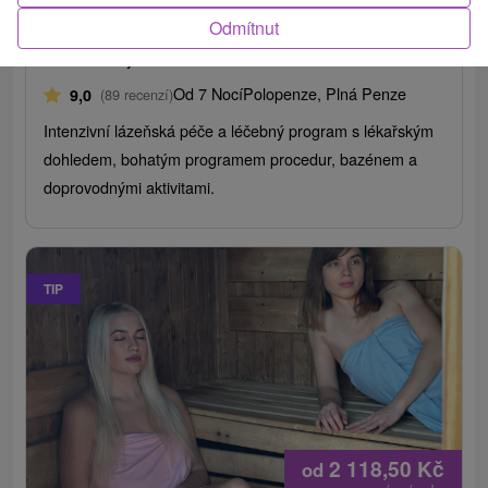
Odmítnut
Hotel Máj
★
★
★
Piešťany
Piešťany
Od 7 Nocí
Polopenze, Plná Penze
9,0
(89 recenzí)
Intenzivní lázeňská péče a léčebný program s lékařským
dohledem, bohatým programem procedur, bazénem a
doprovodnými aktivitami.
TIP
2 118,50
Kč
od