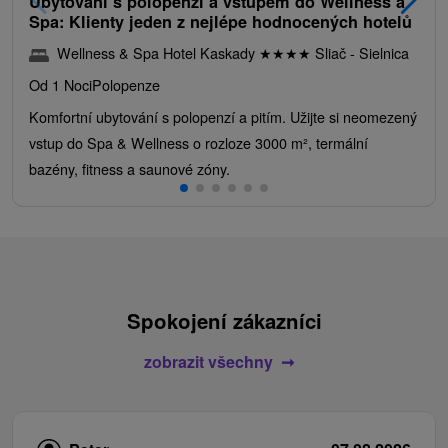
Ubytování s polopenzí a vstupem do Wellness a
Spa: Klienty jeden z nejlépe hodnocených hotelů
Wellness & Spa Hotel Kaskady
★
★
★
★
Sliač - Sielnica
Od 1 Noci
Polopenze
Komfortní ubytování s polopenzí a pitím. Užijte si neomezený
vstup do Spa & Wellness o rozloze 3000 m², termální
bazény, fitness a saunové zóny.
Spokojení zákazníci
zobrazit všechny