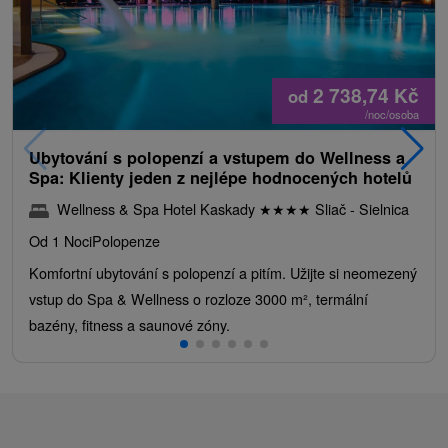
2 738,74
Kč
od
/noc/osoba
Ubytování s polopenzí a vstupem do Wellness a
Spa: Klienty jeden z nejlépe hodnocených hotelů
Wellness & Spa Hotel Kaskady
★
★
★
★
Sliač - Sielnica
Od 1 Noci
Polopenze
Komfortní ubytování s polopenzí a pitím. Užijte si neomezený
vstup do Spa & Wellness o rozloze 3000 m², termální
bazény, fitness a saunové zóny.