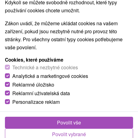
Nejprodávanější
Kdykoli se můžete svobodně rozhodnout, které typy
používání cookies chcete umožnit.
Zákon uvádí, že můžeme ukládat cookies na vašem
Obce a města
zařízení, pokud jsou nezbytně nutné pro provoz této
stránky. Pro všechny ostatní typy cookies potřebujeme
Piešťany
(4)
Veľký Meder
(1)
vaše povolení.
TOP - NEJPRODÁVANĚJŠÍ
NEJLEVNĚJŠ
VŠECHNY
Cookies, které používáme
Technické a nezbytné cookies
Analytické a marketingové cookies
Reklamné úložisko
TIP
Reklamní uživatelská data
Personalizace reklam
Povolit vše
Povolit vybrané