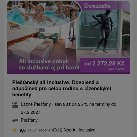
2 272,28
Kč
od
/noc/osoba
Piešťanský all inclusive: Dovolená a
odpočinek pro celou rodinu s lázeňskými
benefity
Lázně Piešťany - sleva až do 25 % na termíny do
27.2.2027
Piešťany
Od 2 Nocí
All Inclusive
9,0
(1051 recenzí)