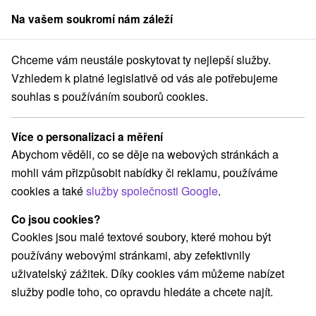
Na vašem soukromí nám záleží
člen skupiny
Sorger
Chceme vám neustále poskytovat ty nejlepší služby.
Pobyty na Slovensku
Halloween pobyty
Trnavský kraj
Vzhledem k platné legislativě od vás ale potřebujeme
souhlas s používáním souborů cookies.
Halloween pobyty Trnavský kraj
Více o personalizaci a měření
Kategorie
Abychom věděli, co se děje na webových stránkách a
mohli vám přizpůsobit nabídky či reklamu, používáme
Všechny kategorie
Pobyty v akci
(28)
cookies a také
služby společnosti Google
.
Wellness pobyty
Víkendové pobyty
(40)
(30)
Romantické pobyty
Pobyty pro seniory
(9)
(21)
Co jsou cookies?
Rodinné pobyty
(23)
Cookies jsou malé textové soubory, které mohou být
používány webovými stránkami, aby zefektivnily
uživatelský zážitek. Díky cookies vám můžeme nabízet
Vyberte lokalitu nebo termín
služby podle toho, co opravdu hledáte a chcete najít.