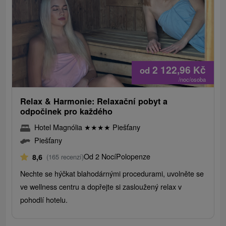
2 122,96
Kč
od
/noc/osoba
Relax & Harmonie: Relaxační pobyt a
odpočinek pro každého
Hotel Magnólia
★
★
★
★
Piešťany
Piešťany
Od 2 Nocí
Polopenze
8,6
(165 recenzí)
Nechte se hýčkat blahodárnými procedurami, uvolněte se
ve wellness centru a dopřejte si zasloužený relax v
pohodlí hotelu.