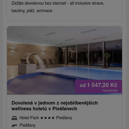
Zažijte dovolenou bez starostí - all inclusive strava,
bazény, pláž, animace.
1 547,20
Kč
od
/noc/osoba
Dovolená v jednom z nejoblíbenějších
wellness hotelů v Piešťanech
Hotel Park
★
★
★
★
Piešťany
Piešťany