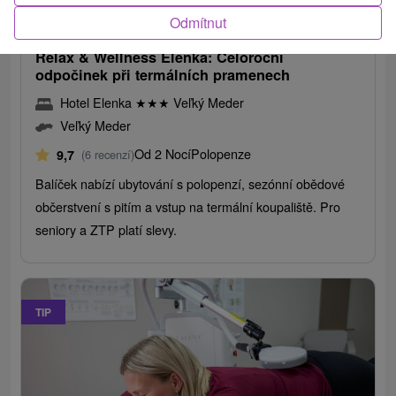
2 108,21
Kč
od
/noc/osoba
Odmítnut
Relax & Wellness Elenka: Celoroční
odpočinek při termálních pramenech
Hotel Elenka
★
★
★
Veľký Meder
Veľký Meder
Od 2 Nocí
Polopenze
9,7
(6 recenzí)
Balíček nabízí ubytování s polopenzí, sezónní obědové
občerstvení s pitím a vstup na termální koupaliště. Pro
seniory a ZTP platí slevy.
TIP