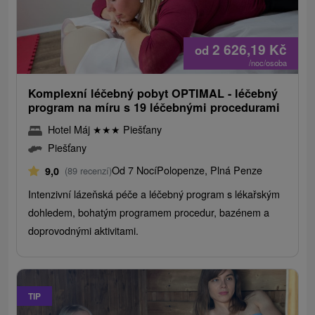
2 626,19
Kč
od
/noc/osoba
Komplexní léčebný pobyt OPTIMAL - léčebný
program na míru s 19 léčebnými procedurami
Hotel Máj
★
★
★
Piešťany
Piešťany
Od 7 Nocí
Polopenze, Plná Penze
9,0
(89 recenzí)
Intenzivní lázeňská péče a léčebný program s lékařským
dohledem, bohatým programem procedur, bazénem a
doprovodnými aktivitami.
TIP