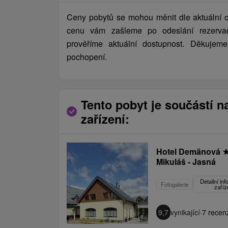
Ceny pobytů se mohou měnit dle aktuální 
cenu vám zašleme po odeslání rezervač
prověříme aktuální dostupnost. Děkujeme
pochopení.
Tento pobyt je součástí n
zařízení:
Hotel Demänová
Mikuláš - Jasná
Detailní in
Fotogalerie
zaříz
9,7
vynikající
·
7 recen