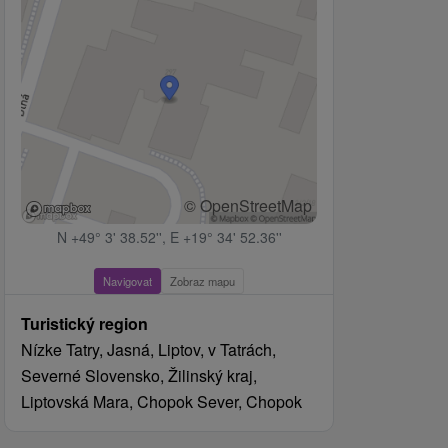
© OpenStreetMap
N +49° 3' 38.52'', E +19° 34' 52.36''
Navigovat
Zobraz mapu
Turistický region
Nízke Tatry, Jasná, Liptov, v Tatrách,
Severné Slovensko, Žilinský kraj,
Liptovská Mara, Chopok Sever, Chopok