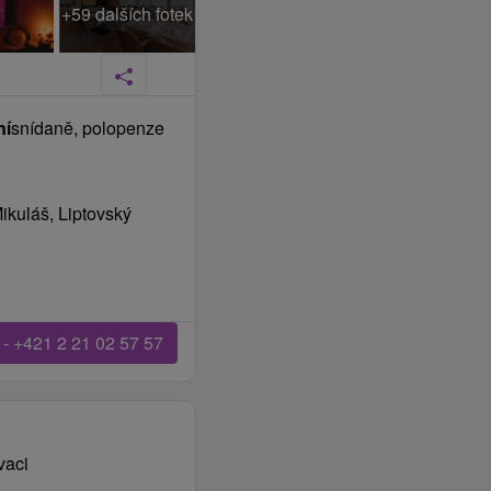
+59 dalších fotek
ní
snídaně, polopenze
Mikuláš, Liptovský
 - +421 2 21 02 57 57
vaci