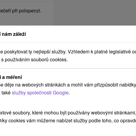
čeří při polopenzi.
u a odpočinkovou
 nám záleží
76 míst), která nabízí
huti. Ve vinném salonu
ez nároku na lůžko
ého Slovenska a
poskytovat ty nejlepší služby. Vzhledem k platné legislativě o
s výběrovým alkoholem
 s používáním souborů cookies.
em si vychutnáte ve
 si hosté pochutnají na
i a měření
é terase. Připravuje se
e děje na webových stránkách a mohli vám přizpůsobit nabídky
mna Demänová,
 také
služby společnosti Google
.
at?
chitektonickým
no na dotaz pouze ve
i vnitřně použitými
ovat před zakoupením
xtové soubory, které mohou být používány webovými stránkami, 
o, beton a prosklená
/ noc; pes malá rasa od
 Díky cookies vám můžeme nabízet služby podle toho, co opravd
u do objektu denní
 15 do 40 kg - 20 € /