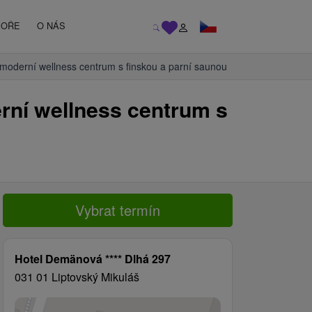
MOŘE
O NÁS
moderní wellness centrum s finskou a parní saunou
rní wellness centrum s
Vybrat termín
Hotel Demänová **** Dlhá 297
031 01 Liptovský Mikuláš