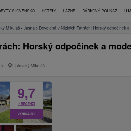
OBYTY SLOVENSKO
HOTELY
LÁZNĚ
DÁRKOVÝ POUKAZ
U 
ský Mikuláš - Jasná
Dovolená v Nízkých Tatrách: Horský odpočinek a 
trách: Horský odpočinek a mode
ná
Liptovský Mikuláš
9,7
7 RECENZÍ
VYNIKAJÍCÍ