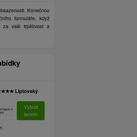
obsazenosti. Konečnou
ního formuláře, když
 za vaši trpělivost a
abídky
★
★
★
★
Liptovský
Vybrat
formace o
ení
termín
zí