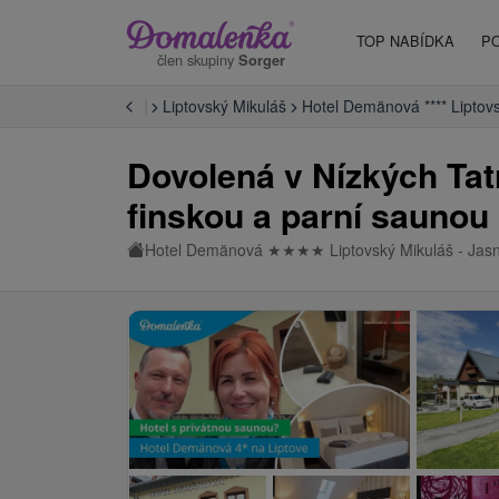
TOP NABÍDKA
P
člen skupiny
Sorger
ovensko
Žilinský kraj
Liptovský Mikuláš
Hotel Demänová **** Liptov
Dovolená v Nízkých Ta
finskou a parní saunou
Hotel Demänová
★
★
★
★
Liptovský Mikuláš - Jas