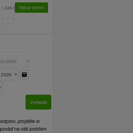
Vybrat termín
 1,348.00 Kč
»
Vyhledat
odporu, projděte si
odpověď na váš problém