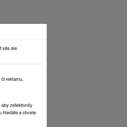
d vás ale
 či reklamu,
aby zefektivnily
u hledáte a chcete