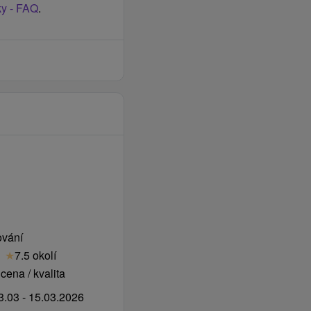
ky - FAQ
.
ování
★
7.5 okolí
cena / kvalita
.03 - 15.03.2026