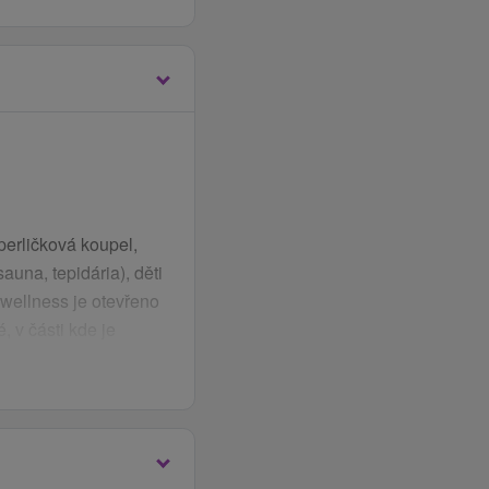
perličková koupel,
una, tepidária), děti
(wellness je otevřeno
 v části kde je
 patře je bezplavková