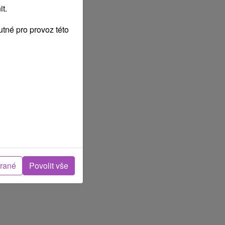
t.
tné pro provoz této
rvenec
2027
brané
Povolit vše