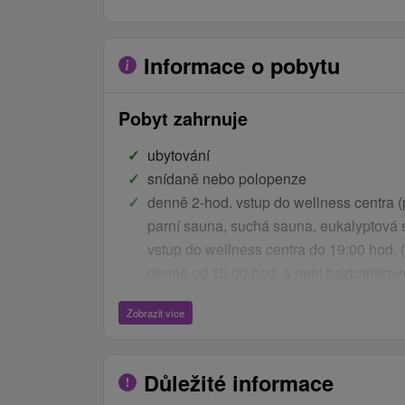
Informace o pobytu
Pobyt zahrnuje
ubytování
snídaně nebo polopenze
denně 2-hod. vstup do wellness centra (
parní sauna, suchá sauna, eukalyptová sa
vstup do wellness centra do 19:00 hod. 
denně od 15.00 hod. a není bezbariérové,
bazének je plavková zóna, v saunách na
Zobrazit více
zóna)
WiFi připojení na internet
parkování
Důležité informace
Ceník - Bonusy