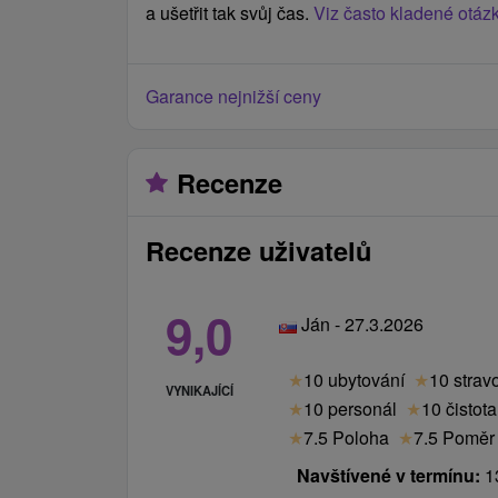
a ušetřit tak svůj čas.
Viz často kladené otáz
Garance nejnižší ceny
Recenze
Recenze uživatelů
9,0
Ján - 27.3.2026
★
10 ubytování
★
10 strav
VYNIKAJÍCÍ
★
10 personál
★
10 čistota
★
7.5 Poloha
★
7.5 Poměr 
Navštívené v termínu:
13