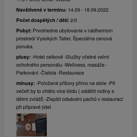
Navštívené v termínu:
14.09 - 18.09.2022
Počet dospělých / dětí:
2/0
Pobyt:
Prvotriedne ubytovanie v nádhernom
prostredí Vysokých Tatier. Špeciálna cenová
ponuka.
plusy:
-Hotel celkově -Služby včetné velmi
ochotného personálu -Wellness, masáže -
Parkování -Čistota -Restaurace
mínusy:
-Položené příbory přímo na stole -Při
večeři by to chtělo více klidu ( oddělit rodiny s
dětmi zvlášť) -Zlepšit odsáváni pachů v restauraci
při přípravě jídel