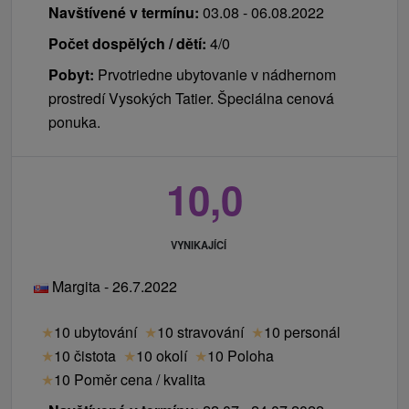
Navštívené v termínu:
03.08 - 06.08.2022
Počet dospělých / dětí:
4/0
Pobyt:
Prvotriedne ubytovanie v nádhernom
prostredí Vysokých Tatier. Špeciálna cenová
ponuka.
10,0
VYNIKAJÍCÍ
Margita - 26.7.2022
★
10 ubytování
★
10 stravování
★
10 personál
★
10 čistota
★
10 okolí
★
10 Poloha
★
10 Poměr cena / kvalita