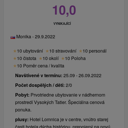
10,0
VYNIKAJÍCÍ
Monika - 29.9.2022
★
10 ubytování
★
10 stravování
★
10 personál
★
10 čistota
★
10 okolí
★
10 Poloha
★
10 Poměr cena / kvalita
Navštívené v termínu:
25.09 - 26.09.2022
Počet dospělých / dětí:
2/0
Pobyt:
Prvotriedne ubytovanie v nádhernom
prostredí Vysokých Tatier. Špeciálna cenová
ponuka.
plusy:
Hotel Lomnica je v centre, vnútro starej
časti hotela dýcha históriou, prepojený na novú