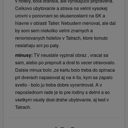
v hotely, bola drahsia, ale vynikajuco pripravena.
Celkovo ubytovanie a strava na velmi vysokej
urovni v porovnani so skusenostami na SK a
hlavne v oblasti Tatier. Nebudem menovat, ale dal
by som sem niekolko velmi znamych a
renomovanych hotelov v Tatrach, ktore tomuto
nesiahaju ani po paty.
mínusy:
TV neustale vypinal obraz , vracal sa
sam, alebo po prepnuti a dost to vecer otravovalo.
Dalsie minus bolo ,ze kartu bolo treba do spinaca
pri dverach napasovat aj na 4-5x, kym sa zapalo
svetlo - bolo ju treba dobre vycentrovat. A v
neposlednom rade je to pre rodiny s detmi a so
vsetkym vsudy dost drahe ubytovanie, aj ked v
Tatrach.