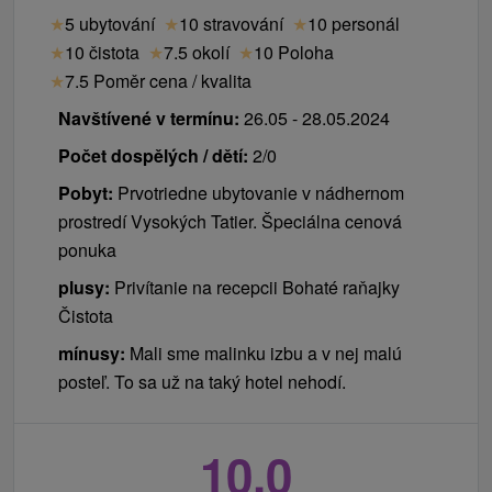
★
5 ubytování
★
10 stravování
★
10 personál
★
10 čistota
★
7.5 okolí
★
10 Poloha
★
7.5 Poměr cena / kvalita
Navštívené v termínu:
26.05 - 28.05.2024
Počet dospělých / dětí:
2/0
Pobyt:
Prvotriedne ubytovanie v nádhernom
prostredí Vysokých Tatier. Špeciálna cenová
ponuka
plusy:
Privítanie na recepcii Bohaté raňajky
Čistota
mínusy:
Mali sme malinku izbu a v nej malú
posteľ. To sa už na taký hotel nehodí.
10,0