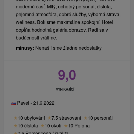
modernú časť. Milý, ochotný personál, čistota,
príjemná atmosféra, dobré služby, výborná strava,
wellness. Boli sme maximálne spokojní. Hotel
dopĺňa hodnotná galéria obrazov. Radi sa v
budúcnosti vrátime.
mínusy:
Nenašli sme žiadne nedostatky
9,0
VYNIKAJÍCÍ
Pavel - 21.9.2022
★
10 ubytování
★
7.5 stravování
★
10 personál
★
10 čistota
★
10 okolí
★
10 Poloha
★
7.5 Poměr cena / kvalita