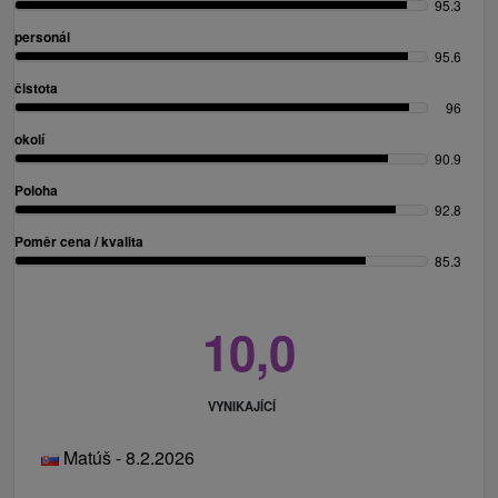
95.3
personál
95.6
čistota
96
okolí
90.9
Poloha
92.8
Poměr cena / kvalita
85.3
10,0
VYNIKAJÍCÍ
Matúš - 8.2.2026