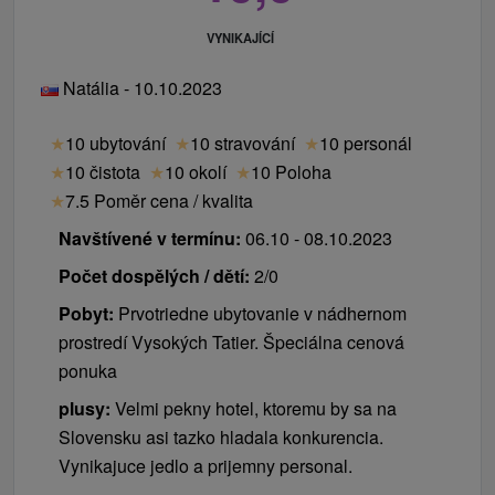
VYNIKAJÍCÍ
Natália - 10.10.2023
★
10 ubytování
★
10 stravování
★
10 personál
★
10 čistota
★
10 okolí
★
10 Poloha
★
7.5 Poměr cena / kvalita
Navštívené v termínu:
06.10 - 08.10.2023
Počet dospělých / dětí:
2/0
Pobyt:
Prvotriedne ubytovanie v nádhernom
prostredí Vysokých Tatier. Špeciálna cenová
ponuka
plusy:
Velmi pekny hotel, ktoremu by sa na
Slovensku asi tazko hladala konkurencia.
Vynikajuce jedlo a prijemny personal.