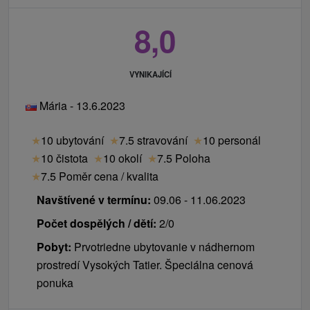
8,0
VYNIKAJÍCÍ
Mária - 13.6.2023
★
10 ubytování
★
7.5 stravování
★
10 personál
★
10 čistota
★
10 okolí
★
7.5 Poloha
★
7.5 Poměr cena / kvalita
Navštívené v termínu:
09.06 - 11.06.2023
Počet dospělých / dětí:
2/0
Pobyt:
Prvotriedne ubytovanie v nádhernom
prostredí Vysokých Tatier. Špeciálna cenová
ponuka