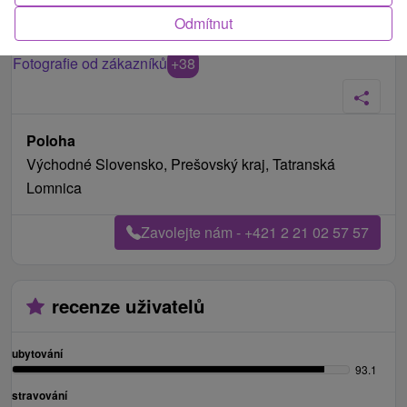
Odmítnut
Fotografie od zákazníků
+38
Poloha
Východné Slovensko, Prešovský kraj, Tatranská
Lomnica
Zavolejte nám - +421 2 21 02 57 57
recenze uživatelů
ubytování
93.1
stravování