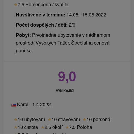
★
7.5 Poměr cena / kvalita
Navštívené v termínu:
14.05 - 15.05.2022
Počet dospělých / dětí:
2/0
Pobyt:
Prvotriedne ubytovanie v nádhernom
prostredí Vysokých Tatier. Špeciálna cenová
ponuka
9,0
VYNIKAJÍCÍ
Karol - 1.4.2022
★
10 ubytování
★
10 stravování
★
10 personál
★
10 čistota
★
2.5 okolí
★
7.5 Poloha