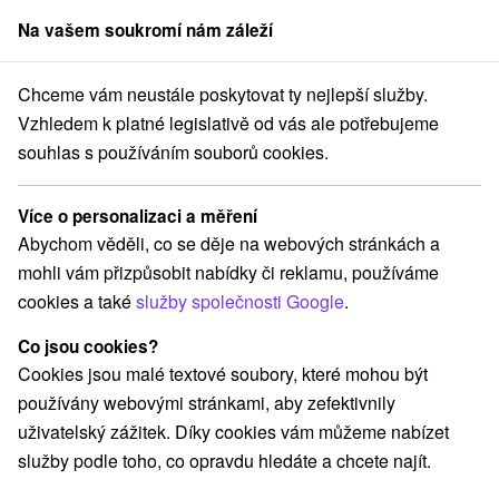
Na vašem soukromí nám záleží
člen skupiny
Sorger
Chceme vám neustále poskytovat ty nejlepší služby.
ý kraj
Tatranská Lomnica
Hotel Lomnica **** Tatranská Lomnica
Vzhledem k platné legislativě od vás ale potřebujeme
souhlas s používáním souborů cookies.
Recenze - Hotel Lomnica
★
★
★
★
Tatranská Lomnica
Více o personalizaci a měření
Tatranská Lomnica
Abychom věděli, co se děje na webových stránkách a
mohli vám přizpůsobit nabídky či reklamu, používáme
cookies a také
služby společnosti Google
.
Rezervace a výběr pobytu
Co jsou cookies?
Cookies jsou malé textové soubory, které mohou být
Navigovat do místa
používány webovými stránkami, aby zefektivnily
uživatelský zážitek. Díky cookies vám můžeme nabízet
O ZAŘÍZENÍ
POBYTY
RECENZE
služby podle toho, co opravdu hledáte a chcete najít.