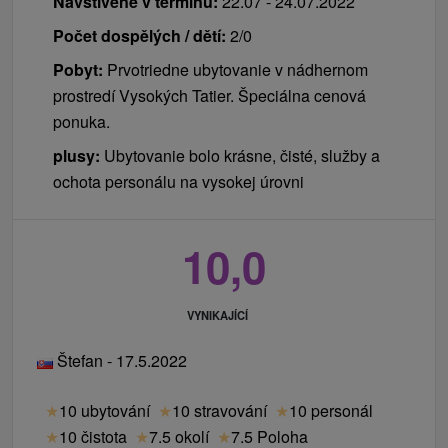
Navštívené v termínu:
22.07 - 24.07.2022
Počet dospělých / dětí:
2/0
Pobyt:
Prvotriedne ubytovanie v nádhernom
prostredí Vysokých Tatier. Špeciálna cenová
ponuka.
plusy:
Ubytovanie bolo krásne, čisté, služby a
ochota personálu na vysokej úrovni
10,0
VYNIKAJÍCÍ
Štefan - 17.5.2022
★
10 ubytování
★
10 stravování
★
10 personál
★
10 čistota
★
7.5 okolí
★
7.5 Poloha