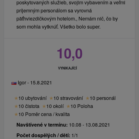
poskytovaných služieb, svojim vybavením a veľmi
príjemným personálom sa vyrovná
päťhviezdičkovým hotelom., Nemám nič, čo by
som mohla vytknúť. Všetko bolo super.
10,0
VYNIKAJÍCÍ
Igor - 15.8.2021
★
10 ubytování
★
10 stravování
★
10 personál
★
10 čistota
★
10 okolí
★
10 Poloha
★
10 Poměr cena / kvalita
Navštívené v termínu:
10.08 - 13.08.2021
Počet dospělých / dětí:
1/1