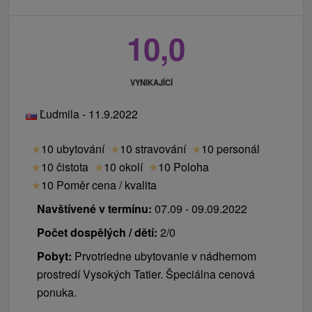
10,0
VYNIKAJÍCÍ
Ľudmila - 11.9.2022
★
10 ubytování
★
10 stravování
★
10 personál
★
10 čistota
★
10 okolí
★
10 Poloha
★
10 Poměr cena / kvalita
Navštívené v termínu:
07.09 - 09.09.2022
Počet dospělých / dětí:
2/0
Pobyt:
Prvotriedne ubytovanie v nádhernom
prostredí Vysokých Tatier. Špeciálna cenová
ponuka.