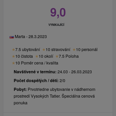
9,0
VYNIKAJÍCÍ
Marta - 28.3.2023
★
7.5 ubytování
★
10 stravování
★
10 personál
★
10 čistota
★
10 okolí
★
7.5 Poloha
★
10 Poměr cena / kvalita
Navštívené v termínu:
24.03 - 26.03.2023
Počet dospělých / dětí:
2/0
Pobyt:
Prvotriedne ubytovanie v nádhernom
prostredí Vysokých Tatier. Špeciálna cenová
ponuka