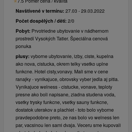
★
7.5 Poměr cena / kvalita
Navštívené v termínu:
27.03 - 29.03.2022
Počet dospělých / dětí:
2/0
Pobyt:
Prvotriedne ubytovanie v nádhernom
prostredí Vysokých Tatier. Špeciálna cenová
ponuka
plusy:
vyborne ubytovanie, izby, ciste, kupelna
ako nova, cistucka, okrem telky vsetko uplne
funkcne. Hotel cisty,vonavy. Mali sme v cene
ranajky - vynikajuce, obrovsky vyber jedla aj pitia.
Vynikajuce welness - cistucke, vonave, teploty
presne ako boli napisane, ziadna studena voda,
vsetky trysky funkcne, vsetky sauny funkcne,
dostatok uterakov a plachiet - toto bolo vyborne
pravdepodobne preto, ze nas bolo vo welness len
par, vacsinou len sami dvaja. Veceru sme kupovali