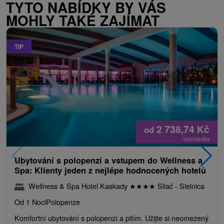
TYTO NABÍDKY BY VÁS
MOHLY TAKÉ ZAJÍMAT
TIP
2 738,74
Kč
od
/noc/osoba
Ubytování s polopenzí a vstupem do Wellness a
Spa: Klienty jeden z nejlépe hodnocených hotelů
Wellness & Spa Hotel Kaskady
★
★
★
★
Sliač - Sielnica
Od 1 Noci
Polopenze
Komfortní ubytování s polopenzí a pitím. Užijte si neomezený