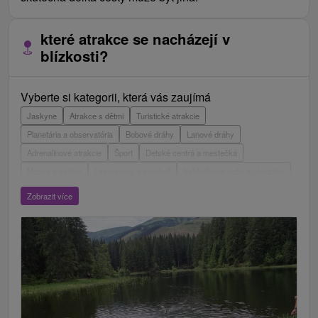
které atrakce se nacházejí v
blízkosti?
Vyberte si kategorii, která vás zaujímá
Jaskyne
Atrakce s dětmi
Turistické atrakcie
Planetária a observatória
Bobové dráhy
Lanové dráhy
Adrenalinové atrakcie
Šport
Detské centrá a mestečká
Múzeá a galérie
Laserarény a paintball
Vyhliadkové veže a chodníky
ZOO a zvieracie farmy
Escaperoom
Aquaparky, kúpaliská
Zobrazit více
Hrady, zámky, zrúcaniny
Skanzeny
Botanické záhrady
Mestské a zámocké parky
Vyhliadkové lety a plavby
Štíty
Jazerá, plesá, vodné nádrže
Technické pamiatky
Pamätníky
Vodopády
Drevené kostolíky
Pramene
Divadlá
Jazda na koni
Túry a turistické chodníky
Kaštiele
Horské chaty
Sakrálne miesta
Plte, rafting, splavy
Architektonické stavby
Lyžiarske strediská