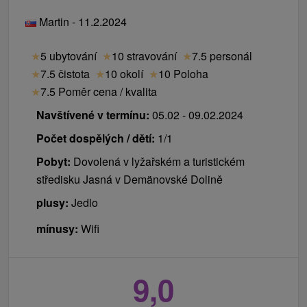
Martin - 11.2.2024
★
5 ubytování
★
10 stravování
★
7.5 personál
★
7.5 čistota
★
10 okolí
★
10 Poloha
★
7.5 Poměr cena / kvalita
Navštívené v termínu:
05.02 - 09.02.2024
Počet dospělých / dětí:
1/1
Pobyt:
Dovolená v lyžařském a turistickém
středisku Jasná v Demänovské Dolině
plusy:
Jedlo
mínusy:
Wifi
9,0