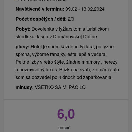
za ubytování se zvířetem 15 / noc
Navštívené v termínu:
09.02 - 13.02.2024
daň z ubytování 1,50 € / osoba / noc
Počet dospělých / dětí:
2/0
Pobyt:
Dovolenka v lyžiarskom a turistickom
stredisku Jasná v Demänovskej Doline
plusy:
Hotel je snom každého lyžiara, po lyžbe
sprcha, výborné raňajky, ešte lepšia večera.
Pekné izby v retro štýle, žiadne mramory , nerezy
a nezmyselný luxus. Blízko na svah, že mám auto
som sa dozvedel po 4 dňoch od zaparkovania.
mínusy:
VŠETKO SA MI PÁČILO
6,0
DOBRÉ