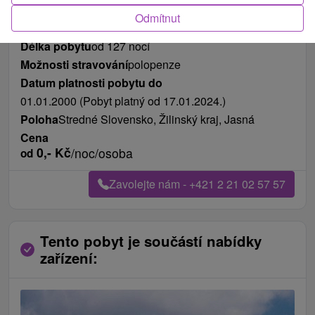
Odmítnut
Délka pobytu
od 127 nocí
Možnosti stravování
polopenze
Datum platnosti pobytu do
01.01.2000 (Pobyt platný od 17.01.2024.)
Poloha
Stredné Slovensko, Žilinský kraj, Jasná
Cena
0,-
Kč
/noc/osoba
od
Zavolejte nám - +421 2 21 02 57 57
Tento pobyt je součástí nabídky
zařízení: