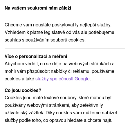
Na vašem soukromí nám záleží
člen skupiny
Sorger
Chceme vám neustále poskytovat ty nejlepší služby.
ina
World Cup Jasná - pobyt přímo v centru dění světového poháru
Vzhledem k platné legislativě od vás ale potřebujeme
souhlas s používáním souborů cookies.
World Cup Jasná - pobyt přímo v
centru dění světového poháru
Více o personalizaci a měření
Platnost pobytu vypršela! Vyberte si níže z aktuálních nabídek.
Abychom věděli, co se děje na webových stránkách a
Hotel SOREA Marmot
★
★
Demänovská Dolina
Jasná
mohli vám přizpůsobit nabídky či reklamu, používáme
cookies a také
služby společnosti Google
.
Navigovat do místa
Co jsou cookies?
Cookies jsou malé textové soubory, které mohou být
Zařízení je momentálně vyřazeno z naší nabídky!
používány webovými stránkami, aby zefektivnily
uživatelský zážitek. Díky cookies vám můžeme nabízet
7,8
dobré
24 recenzí
·
služby podle toho, co opravdu hledáte a chcete najít.