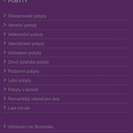
POBYTY
Silvestrovské pobyty
Vánoční pobyty
Velikonoční pobyty
Valentýnské pobyty
Halloween pobyty
Zimní lyžařské pobyty
Podzimní pobyty
Letní pobyty
Pobyty v lázních
Romantický víkend pro dva
Last minute
Ubytování na Slovensku