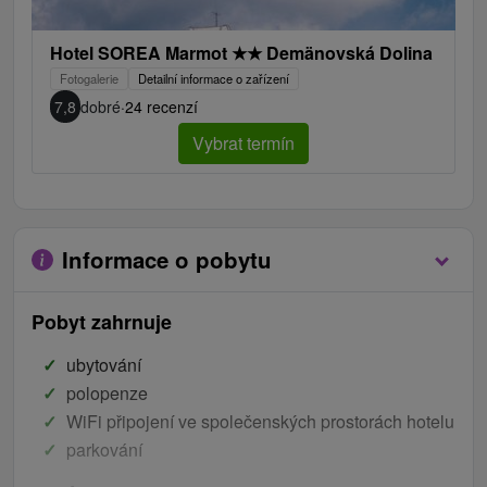
Hotel SOREA Marmot
★
★
Demänovská Dolina
Fotogalerie
Detailní informace o zařízení
7,8
dobré
·
24 recenzí
Vybrat termín
Informace o pobytu
Pobyt zahrnuje
ubytování
polopenze
WiFi připojení ve společenských prostorách hotelu
parkování