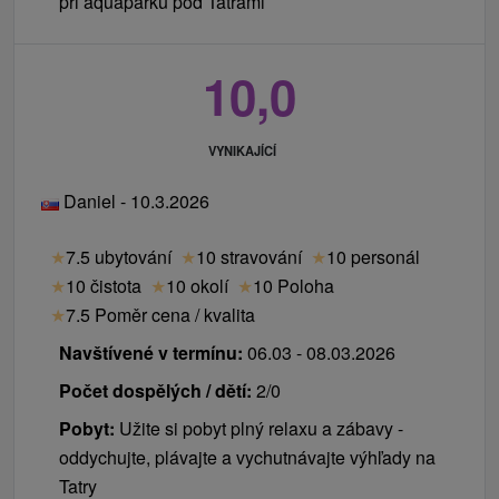
pri aquaparku pod Tatrami
10,0
VYNIKAJÍCÍ
Daniel - 10.3.2026
★
7.5 ubytování
★
10 stravování
★
10 personál
★
10 čistota
★
10 okolí
★
10 Poloha
★
7.5 Poměr cena / kvalita
Navštívené v termínu:
06.03 - 08.03.2026
Počet dospělých / dětí:
2/0
Pobyt:
Užite si pobyt plný relaxu a zábavy -
oddychujte, plávajte a vychutnávajte výhľady na
Tatry