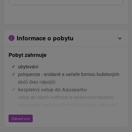
Informace o pobytu
Pobyt zahrnuje
ubytování
polopenze - snídaně a večeře formou bufetových
stolů (bez nápojů)
bezplatný vstup do Aquaparku
vstup do všech vnitřních a venkovních bazénů
aquaparku: venkovní termální bazény, celoroční
tobogány, kryté relaxační bazény Blue Sapphire s
Zobrazit více
Laser show, kryté termální bezén Blue Diamond s
nápojovými bary, vnitřní dětský svět Treasure