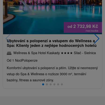
2 732,98
Kč
od
/noc/osoba
Ubytování s polopenzí a vstupem do Wellness a
Spa: Klienty jeden z nejlépe hodnocených hotelů
Wellness & Spa Hotel Kaskady
★
★
★
★
Sliač - Sielnica
Od 1 Noci
Polopenze
Komfortní ubytování s polopenzí a pitím. Užijte si neomezený
vstup do Spa & Wellness o rozloze 3000 m², termální
bazény, fitness a saunové zóny.