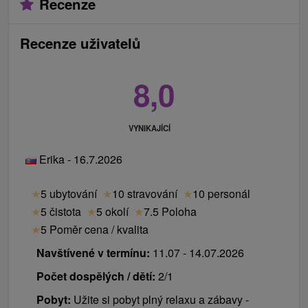
Recenze
Dítě do 5,99 let bez nároku na lůžko a stravu
Recenze uživatelů
ZDARMA.
Ceník - Příplatky
8,0
Platí se na místě při příjezdu na recepci.
místní poplatek 0,70 € / osoba / noc
VYNIKAJÍCÍ
pozdní Check out do 13.00 hod. 20 € / pokoj, do
Erika - 16.7.2026
16.00 hod 20 € / dospělá osoba
brzký Check od 10 hod. 20 € / dospělá osoba
★
5 ubytování
★
10 stravování
★
10 personál
oběd 15 € / osoba
★
5 čistota
★
5 okolí
★
7.5 Poloha
V dvoulůžkovém pokoji musí obě ubytovány osoby
★
5 Poměr cena / kvalita
splňovat věk od 55 let.
Navštívené v termínu:
11.07 - 14.07.2026
Počet dospělých / dětí:
2/1
Pobyt:
Užite si pobyt plný relaxu a zábavy -