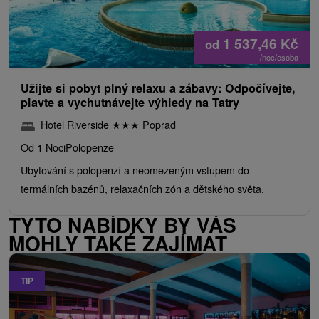
1 537,46
Kč
od
/noc/osoba
Užijte si pobyt plný relaxu a zábavy: Odpočívejte,
plavte a vychutnávejte výhledy na Tatry
Hotel Riverside
★
★
★
Poprad
Od 1 Noci
Polopenze
Ubytování s polopenzí a neomezeným vstupem do
termálních bazénů, relaxačních zón a dětského světa.
TYTO NABÍDKY BY VÁS
MOHLY TAKÉ ZAJÍMAT
TIP