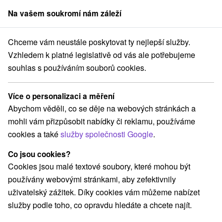
Na vašem soukromí nám záleží
člen skupiny
Sorger
Chceme vám neustále poskytovat ty nejlepší služby.
prad
Senior pobyt od 55 let s celotělovou kryoterapií - léčba chladem p
Vzhledem k platné legislativě od vás ale potřebujeme
souhlas s používáním souborů cookies.
Senior pobyt od 55 let s
celotělovou kryoterapií - léčba
Více o personalizaci a měření
chladem při teplotě -120 ° C
Abychom věděli, co se děje na webových stránkách a
Platnost pobytu vypršela! Vyberte si níže z aktuálních nabídek.
mohli vám přizpůsobit nabídky či reklamu, používáme
Hotel Riverside
★
★
★
Poprad
Poprad
cookies a také
služby společnosti Google
.
Co jsou cookies?
Navigovat do místa
Cookies jsou malé textové soubory, které mohou být
používány webovými stránkami, aby zefektivnily
8,9
vynikající
51 recenzí
·
uživatelský zážitek. Díky cookies vám můžeme nabízet
služby podle toho, co opravdu hledáte a chcete najít.