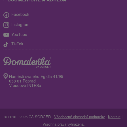
Facebook
Instagram
YouTube
TikTok
Náměstí svatého Egídia 41/95
058 01 Poprad
V budově INTESu
© 2010 - 2026 CA SORGER -
Všeobecné obchodní podmínky
-
Kontakt
|
Všechna práva vyhrazena.