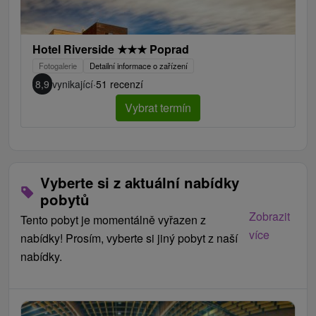
Hotel Riverside
★
★
★
Poprad
Fotogalerie
Detailní informace o zařízení
8,9
vynikající
·
51 recenzí
Vybrat termín
Vyberte si z aktuální nabídky
pobytů
Zobrazit
Tento pobyt je momentálně vyřazen z
více
nabídky! Prosím, vyberte si jiný pobyt z naší
nabídky.