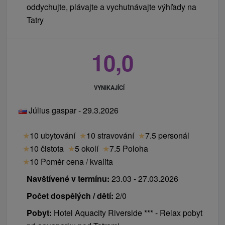
oddychujte, plávajte a vychutnávajte výhľady na
Tatry
10,0
VYNIKAJÍCÍ
Július gaspar - 29.3.2026
★
10 ubytování
★
10 stravování
★
7.5 personál
★
10 čistota
★
5 okolí
★
7.5 Poloha
★
10 Poměr cena / kvalita
Navštívené v termínu:
23.03 - 27.03.2026
Počet dospělých / dětí:
2/0
Pobyt:
Hotel Aquacity Riverside *** - Relax pobyt