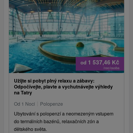
1 537,46
Kč
od
/noc/osoba
Užijte si pobyt plný relaxu a zábavy:
Odpočívejte, plavte a vychutnávejte výhledy
na Tatry
Od 1 Noci
Polopenze
Ubytování s polopenzí a neomezeným vstupem
do termálních bazénů, relaxačních zón a
dětského světa.