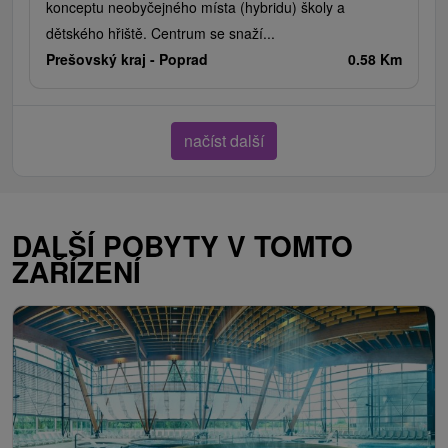
konceptu neobyčejného místa (hybridu) školy a
dětského hřiště. Centrum se snaží...
Prešovský kraj -
Poprad
0.58 Km
načíst další
DALŠÍ POBYTY V TOMTO
ZAŘÍZENÍ