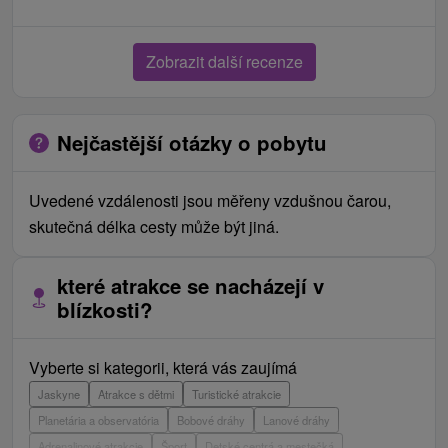
Zobrazit další recenze
Nejčastější otázky o pobytu
Uvedené vzdálenosti jsou měřeny vzdušnou čarou,
skutečná délka cesty může být jiná.
které atrakce se nacházejí v
blízkosti?
Vyberte si kategorii, která vás zaujímá
Jaskyne
Atrakce s dětmi
Turistické atrakcie
Planetária a observatória
Bobové dráhy
Lanové dráhy
Adrenalinové atrakcie
Šport
Detské centrá a mestečká