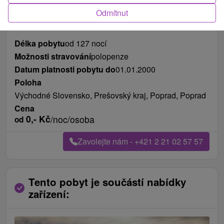
Fotografie od zákazníků
+1
Odmítnut
Délka pobytu
od 127 nocí
Možnosti stravování
polopenze
Datum platnosti pobytu do
01.01.2000
Poloha
Východné Slovensko, Prešovský kraj, Poprad, Poprad
Cena
0,-
Kč
/noc/osoba
od
Zavolejte nám - +421 2 21 02 57 57
Tento pobyt je součástí nabídky
zařízení: