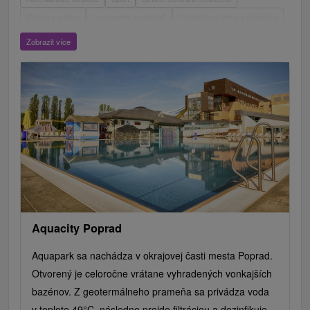
Múzeá a galérie
Laserarény a paintball
Vyhliadkové veže a chodníky
ZOO a zvieracie farmy
Escaperoom
Aquaparky, kúpaliská
Zobrazit více
Hrady, zámky, zrúcaniny
Skanzeny
Botanické záhrady
Mestské a zámocké parky
Vyhliadkové lety a plavby
Štíty
Jazerá, plesá, vodné nádrže
Technické pamiatky
Pamätníky
Vodopády
Drevené kostolíky
Pramene
Jazda na koni
Túry a turistické chodníky
Kaštiele
Horské chaty
Divadlá
Sakrálne miesta
Plte, rafting, splavy
Architektonické stavby
Lyžiarske strediská
Golfové ihriská
Motokárové dráhy
Amfiteátre a kiná v prírode
Vínne cesty
Cyklotrasy
Aquacity Poprad
Aquapark sa nachádza v okrajovej časti mesta Poprad.
Otvorený je celoročne vrátane vyhradených vonkajších
bazénov. Z geotermálneho prameňa sa privádza voda
v teplote 49°C, následne prejde filtráciou a dezinfikuje...