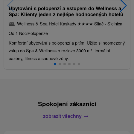
Ubytování s polopenzí a vstupem do Wellness a
Spa: Klienty jeden z nejlépe hodnocených hotelů
Wellness & Spa Hotel Kaskady
★
★
★
★
Sliač - Sielnica
Od 1 Noci
Polopenze
Komfortní ubytování s polopenzí a pitím. Užijte si neomezený
vstup do Spa & Wellness o rozloze 3000 m², termální
bazény, fitness a saunové zóny.
Spokojení zákazníci
zobrazit všechny