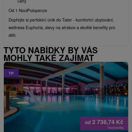
Tatry
Od 1 Noci
Polopenze
Dopřejte si perfektní únik do Tater - komfortní ubytování,
wellness Euphoria, slevy na atrakce a skvělé benefity pro
děti.
TYTO NABÍDKY BY VÁS
MOHLY TAKÉ ZAJÍMAT
TIP
2 738,74
Kč
od
/noc/osoba