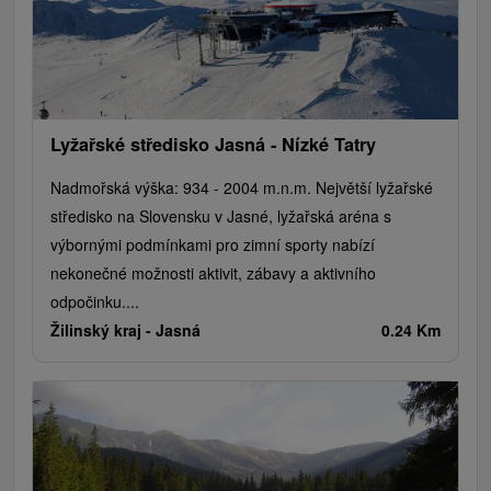
Plte, rafting, splavy
Architektonické stavby
Lyžiarske strediská
Golfové ihriská
Motokárové dráhy
Amfiteátre a kiná v prírode
Vínne cesty
Cyklotrasy
Lyžařské středisko Jasná - Nízké Tatry
Nadmořská výška: 934 - 2004 m.n.m. Největší lyžařské
středisko na Slovensku v Jasné, lyžařská aréna s
výbornými podmínkami pro zimní sporty nabízí
nekonečné možnosti aktivit, zábavy a aktivního
odpočinku....
Žilinský kraj -
Jasná
0.24 Km