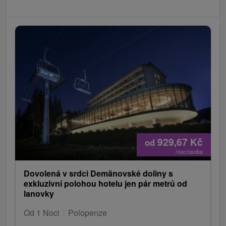
929,67
Kč
od
/noc/osoba
Dovolená v srdci Demänovské doliny s
exkluzivní polohou hotelu jen pár metrů od
lanovky
Od 1 Noci
Polopenze