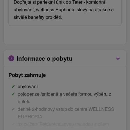
Dopřejte si perfektní únik do Tater - komfortní
ubytování, wellness Euphoria, slevy na atrakce a
skvělé benefity pro děti.
Informace o pobytu
Pobyt zahrnuje
ubytování
polopenze /snídaně a večeře formou výběru z
bufetu
denně 2-hodinový vstup do centra WELLNESS
EUPHORIA
3x cvičení Feldenkraisovou metodou s cílem