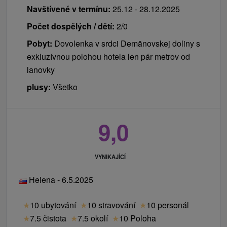
Ceník - Příplatky
Navštívené v termínu:
25.12 - 28.12.2025
masáže, zábaly, fitness centrum
Počet dospělých / dětí:
2/0
Pobyt:
Dovolenka v srdci Demänovskej doliny s
Platí se místě při příjezdu
exkluzívnou polohou hotela len pár metrov od
daň za ubytování 1,50 € / osoba / noc
lanovky
za ubytování se zvířetem 20,00 € / zvíře / noc
plusy:
Všetko
Speciální jemné pohyby Feldenkraisovy metody
obnovují pohyblivost, snižují bolestivost, relaxují
9,0
stabilizační svalstvo. Feldenkraisová metoda je určena
pro všechny věkové kategorie. Zažijte to blažené
uvolnění a snadný pohyb bez bolesti!
VYNIKAJÍCÍ
Helena - 6.5.2025
★
10 ubytování
★
10 stravování
★
10 personál
★
7.5 čistota
★
7.5 okolí
★
10 Poloha