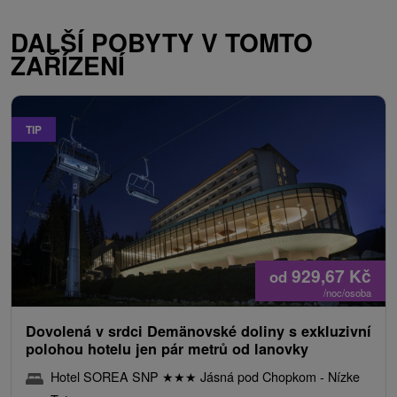
DALŠÍ POBYTY V TOMTO
ZAŘÍZENÍ
TIP
929,67
Kč
od
/noc/osoba
Dovolená v srdci Demänovské doliny s exkluzivní
polohou hotelu jen pár metrů od lanovky
Hotel SOREA SNP
★
★
★
Jásná pod Chopkom - Nízke