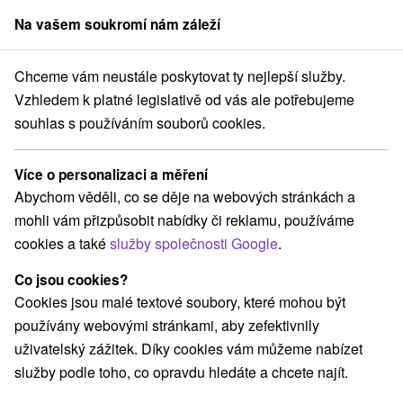
Na vašem soukromí nám záleží
člen skupiny
Sorger
Chceme vám neustále poskytovat ty nejlepší služby.
try
Když pohyb nebolí. Blažené uvolnění a snadný pohyb bez bolesti
Vzhledem k platné legislativě od vás ale potřebujeme
souhlas s používáním souborů cookies.
Když pohyb nebolí. Blažené
uvolnění a snadný pohyb bez
Více o personalizaci a měření
bolesti pro všechny věkové
Abychom věděli, co se děje na webových stránkách a
kategorie
mohli vám přizpůsobit nabídky či reklamu, používáme
Platnost pobytu vypršela! Vyberte si níže z aktuálních nabídek.
cookies a také
služby společnosti Google
.
Hotel SOREA SNP
★
★
★
Jásná pod Chopkom - Nízke Tatry
Jasná
Co jsou cookies?
Cookies jsou malé textové soubory, které mohou být
používány webovými stránkami, aby zefektivnily
uživatelský zážitek. Díky cookies vám můžeme nabízet
Navigovat do místa
služby podle toho, co opravdu hledáte a chcete najít.
8,9
vynikající
299 recenzí
·