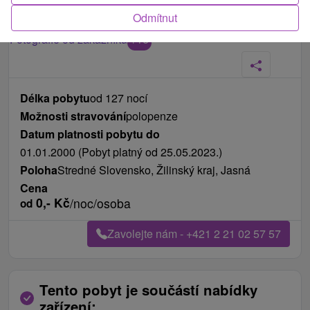
Odmítnut
Fotografie od zákazníků
+16
Délka pobytu
od 127 nocí
Možnosti stravování
polopenze
Datum platnosti pobytu do
01.01.2000 (Pobyt platný od 25.05.2023.)
Poloha
Stredné Slovensko, Žilinský kraj, Jasná
Cena
0,-
Kč
/noc/osoba
od
Zavolejte nám - +421 2 21 02 57 57
Tento pobyt je součástí nabídky
zařízení: