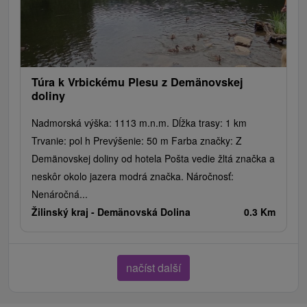
Túra k Vrbickému Plesu z Demänovskej
doliny
Nadmorská výška: 1113 m.n.m. Dĺžka trasy: 1 km
Trvanie: pol h Prevýšenie: 50 m Farba značky: Z
Demänovskej doliny od hotela Pošta vedie žltá značka a
neskôr okolo jazera modrá značka. Náročnosť:
Nenáročná...
Žilinský kraj -
Demänovská Dolina
0.3 Km
načíst další