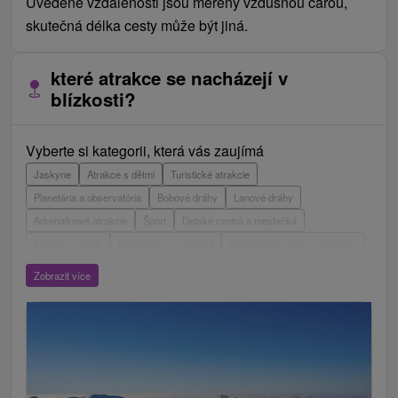
Uvedené vzdálenosti jsou měřeny vzdušnou čarou,
skutečná délka cesty může být jiná.
které atrakce se nacházejí v
blízkosti?
Vyberte si kategorii, která vás zaujímá
Jaskyne
Atrakce s dětmi
Turistické atrakcie
Planetária a observatória
Bobové dráhy
Lanové dráhy
Adrenalinové atrakcie
Šport
Detské centrá a mestečká
Múzeá a galérie
Laserarény a paintball
Vyhliadkové veže a chodníky
ZOO a zvieracie farmy
Escaperoom
Aquaparky, kúpaliská
Zobrazit více
Hrady, zámky, zrúcaniny
Skanzeny
Botanické záhrady
Mestské a zámocké parky
Vyhliadkové lety a plavby
Štíty
Jazerá, plesá, vodné nádrže
Technické pamiatky
Pamätníky
Vodopády
Drevené kostolíky
Pramene
Divadlá
Jazda na koni
Túry a turistické chodníky
Kaštiele
Horské chaty
Sakrálne miesta