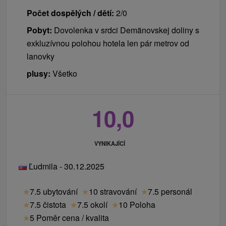
Hotelu SOREA URAN v Tatranské Lomnici
Počet dospělých / dětí:
2/0
30 % sleva na vstup do AQUA Relax centra v
Pobyt:
Dovolenka v srdci Demänovskej doliny s
Hotelu SOREA TITRIS v Tatranské Lomnici
exkluzívnou polohou hotela len pár metrov od
20 % sleva do BOWLING centra v Hotelu SOREA
lanovky
HUTNÍK v Tatranských Matliarov
plusy:
Všetko
30 % sleva na další vstupy do krytého bazénu s
termální vodou v Hotelu SOREA MÁJ v
Liptovském Jánu
10,0
děti
Děti do 2,99 let bez nároku na lůžko a služby
VYNIKAJÍCÍ
ZDARMA.
Ľudmila - 30.12.2025
1 dítě 3 - 7,99 let na přistýlce včetně ubytování a
polopenze při dvou plně platících osobách
★
7.5 ubytování
★
10 stravování
★
7.5 personál
ZDARMA (neplatí pro cenově zvýhodněné osoby
★
7.5 čistota
★
7.5 okolí
★
10 Poloha
SENIOR).
★
5 Poměr cena / kvalita