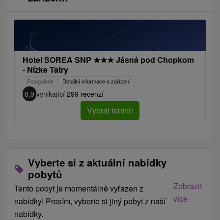
Hotel SOREA SNP
★
★
★
Jásná pod Chopkom
- Nízke Tatry
Fotogalerie
Detailní informace o zařízení
8,9
vynikající
·
299 recenzí
Vybrat termín
Vyberte si z aktuální nabídky
pobytů
Zobrazit
Tento pobyt je momentálně vyřazen z
více
nabídky! Prosím, vyberte si jiný pobyt z naší
nabídky.