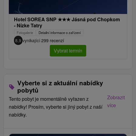
Hotel SOREA SNP
★
★
★
Jásná pod Chopkom
- Nízke Tatry
Fotogalerie
Detailní informace o zařízení
8,9
vynikající
·
299 recenzí
Vybrat termín
Vyberte si z aktuální nabídky
pobytů
Zobrazit
Tento pobyt je momentálně vyřazen z
více
nabídky! Prosím, vyberte si jiný pobyt z naší
nabídky.