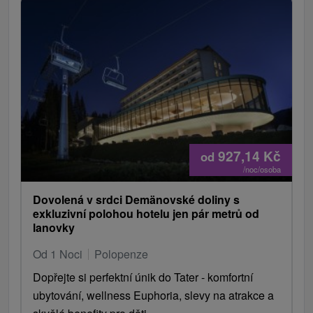
927,14
Kč
od
/noc/osoba
Dovolená v srdci Demänovské doliny s
exkluzivní polohou hotelu jen pár metrů od
lanovky
Od 1 Noci
Polopenze
Dopřejte si perfektní únik do Tater - komfortní
ubytování, wellness Euphoria, slevy na atrakce a