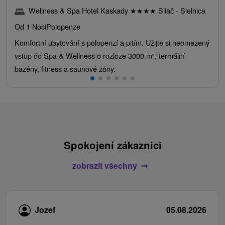
Wellness & Spa Hotel Kaskady
★
★
★
★
Sliač - Sielnica
Od 1 Noci
Polopenze
Komfortní ubytování s polopenzí a pitím. Užijte si neomezený
vstup do Spa & Wellness o rozloze 3000 m², termální
bazény, fitness a saunové zóny.
Spokojení zákazníci
zobrazit všechny
Jozef
05.08.2026