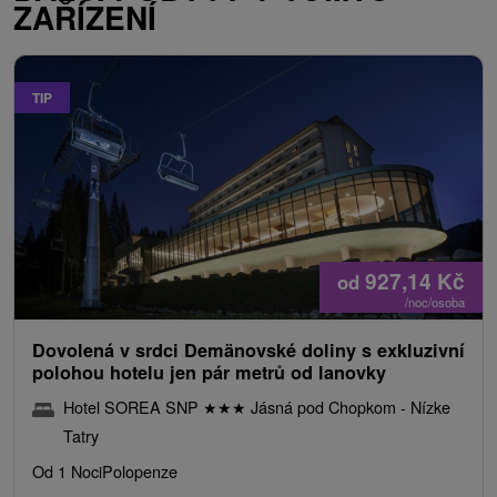
ZAŘÍZENÍ
TIP
927,14
Kč
od
/noc/osoba
Dovolená v srdci Demänovské doliny s exkluzivní
polohou hotelu jen pár metrů od lanovky
Hotel SOREA SNP
★
★
★
Jásná pod Chopkom - Nízke
Tatry
Od 1 Noci
Polopenze