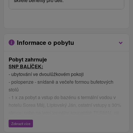
skvělé benefity pro děti.
Informace o pobytu
Pobyt zahrnuje
SNP BALÍČEK:
- ubytování ve dvoulůžkovém pokoji
- polopenze - snídaně a večeře formou bufetových
stolů
- 1 x za pobyt a vstup do bazénu s termální vodou v
hotelu Sorea Máj, Liptovský Ján, ostatní vstupy s 30%
slevou nebo na letní termální koupaliště TERMAL ráj ,
Liptovský Ján
Zobrazit více
- 10% sleva na zapůjčení kol a in-line bruslí v SKI