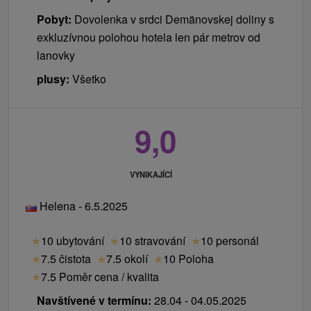
HUTNÍK v Tatranských Matliarov
Pobyt:
Dovolenka v srdci Demänovskej doliny s
30 % sleva na další vstupy do krytého bazénu s
exkluzívnou polohou hotela len pár metrov od
termální vodou v Hotelu SOREA MÁJ v
lanovky
Liptovském Jánu
plusy:
Všetko
děti
Pobyt mohou absolvovat pouze dospělé osoby.
9,0
Děti do 2,99 let bez nároku na lůžko a služby
ZDARMA.
VYNIKAJÍCÍ
1 dítě 3 - 7,99 let na přistýlce včetně ubytování a
polopenze při dvou plně platících osobách
Helena - 6.5.2025
ZDARMA (neplatí pro cenově zvýhodněné osoby
SENIOR).
★
10 ubytování
★
10 stravování
★
10 personál
★
7.5 čistota
★
7.5 okolí
★
10 Poloha
Ceník - Příplatky
★
7.5 Poměr cena / kvalita
masáže, zábaly, fitness centrum
Navštívené v termínu:
28.04 - 04.05.2025