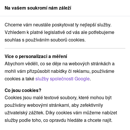
Na vašem soukromí nám záleží
člen skupiny
Sorger
Chceme vám neustále poskytovat ty nejlepší služby.
od Chopkom - Nízke Tatry
5-denní pobyt SENIOR 60+ V POHYBU
Vzhledem k platné legislativě od vás ale potřebujeme
souhlas s používáním souborů cookies.
5-denní pobyt SENIOR 60+ V
POHYBU
Více o personalizaci a měření
Platnost pobytu vypršela! Vyberte si níže z aktuálních nabídek.
Abychom věděli, co se děje na webových stránkách a
Hotel SOREA SNP
★
★
★
Jásná pod Chopkom - Nízke Tatry
mohli vám přizpůsobit nabídky či reklamu, používáme
Jasná
cookies a také
služby společnosti Google
.
Co jsou cookies?
Navigovat do místa
Cookies jsou malé textové soubory, které mohou být
používány webovými stránkami, aby zefektivnily
8,9
vynikající
299 recenzí
·
uživatelský zážitek. Díky cookies vám můžeme nabízet
služby podle toho, co opravdu hledáte a chcete najít.