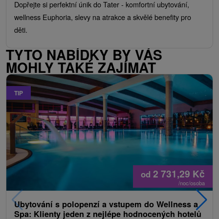
Dopřejte si perfektní únik do Tater - komfortní ubytování,
wellness Euphoria, slevy na atrakce a skvělé benefity pro
děti.
TYTO NABÍDKY BY VÁS
MOHLY TAKÉ ZAJÍMAT
TIP
2 731,29
Kč
od
/noc/osoba
Ubytování s polopenzí a vstupem do Wellness a
Spa: Klienty jeden z nejlépe hodnocených hotelů