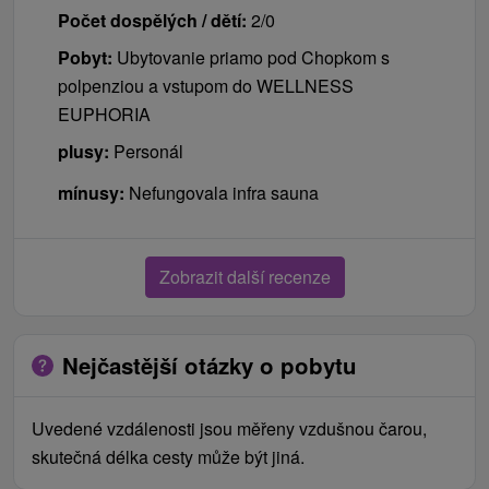
Platí se místě při příjezdu
Počet dospělých / dětí:
2/0
Pobyt:
Ubytovanie priamo pod Chopkom s
daň za ubytování 1,50 € / osoba / noc
polpenziou a vstupom do WELLNESS
za ubytování se zvířetem 20,00 € / zvíře / noc
EUPHORIA
plusy:
Personál
mínusy:
Nefungovala infra sauna
Zobrazit další recenze
Nejčastější otázky o pobytu
Uvedené vzdálenosti jsou měřeny vzdušnou čarou,
skutečná délka cesty může být jiná.