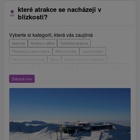
které atrakce se nacházejí v
blízkosti?
Vyberte si kategorii, která vás zaujímá
Jaskyne
Atrakce s dětmi
Turistické atrakcie
Planetária a observatória
Bobové dráhy
Lanové dráhy
Adrenalinové atrakcie
Šport
Detské centrá a mestečká
Múzeá a galérie
Laserarény a paintball
Vyhliadkové veže a chodníky
ZOO a zvieracie farmy
Escaperoom
Aquaparky, kúpaliská
Zobrazit více
Hrady, zámky, zrúcaniny
Skanzeny
Botanické záhrady
Mestské a zámocké parky
Vyhliadkové lety a plavby
Štíty
Jazerá, plesá, vodné nádrže
Technické pamiatky
Pamätníky
Vodopády
Drevené kostolíky
Pramene
Divadlá
Jazda na koni
Túry a turistické chodníky
Kaštiele
Horské chaty
Sakrálne miesta
Plte, rafting, splavy
Architektonické stavby
Lyžiarske strediská
Golfové ihriská
Motokárové dráhy
Amfiteátre a kiná v prírode