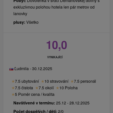
Pobyt:
Dovolenka v srdci Demänovskej doliny s
bezplatné zapůjčení holí Nordic Walking
exkluzívnou polohou hotela len pár metrov od
Ceník - Bonusy
lanovky
plusy:
Všetko
WiFi připojení v celém hotelu
parkování u hotelu
zapůjčení sportovních potřeb a společenských her
10,0
na recepci hotelu
cenově zvýhodněné vstupy do WELLNESS
EUPHORIA v rámci pobytových balíčků
VYNIKAJÍCÍ
30 % sleva na vstup do centra WELLNESS SVĚT
Ľudmila - 30.12.2025
REGENERACE A ZASTÁVEK v Hotelu SOREA
Trigan na Štrbském Plese
★
7.5 ubytování
★
10 stravování
★
7.5 personál
30 % sleva na vstup do Wellness URANIA v
★
7.5 čistota
★
7.5 okolí
★
10 Poloha
Hotelu SOREA URAN v Tatranské Lomnici
★
5 Poměr cena / kvalita
30 % sleva na vstup do AQUA Relax centra v
Hotelu SOREA TITRIS v Tatranské Lomnici
Navštívené v termínu:
25.12 - 28.12.2025
20 % sleva do BOWLING centra v Hotelu SOREA
Počet dospělých / dětí:
2/0