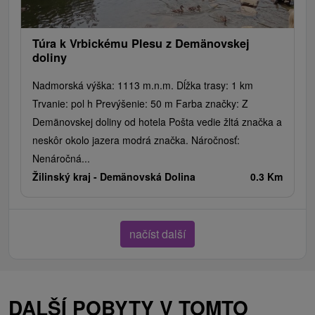
Túra k Vrbickému Plesu z Demänovskej
doliny
Nadmorská výška: 1113 m.n.m. Dĺžka trasy: 1 km
Trvanie: pol h Prevýšenie: 50 m Farba značky: Z
Demänovskej doliny od hotela Pošta vedie žltá značka a
neskôr okolo jazera modrá značka. Náročnosť:
Nenáročná...
Žilinský kraj -
Demänovská Dolina
0.3 Km
načíst další
DALŠÍ POBYTY V TOMTO