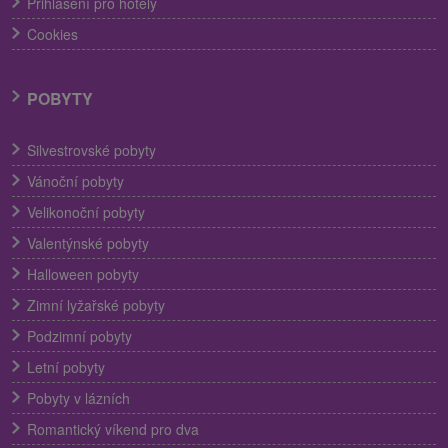
Přihlášení pro hotely
Cookies
POBYTY
Silvestrovské pobyty
Vánoční pobyty
Velikonoční pobyty
Valentýnské pobyty
Halloween pobyty
Zimní lyžařské pobyty
Podzimní pobyty
Letní pobyty
Pobyty v lázních
Romantický víkend pro dva