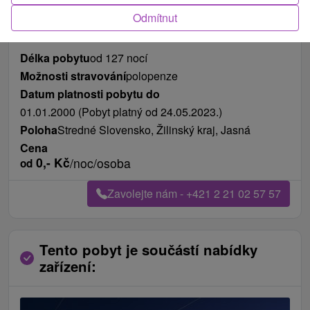
Odmítnut
Délka pobytu
od 127 nocí
Možnosti stravování
polopenze
Datum platnosti pobytu do
01.01.2000 (Pobyt platný od 24.05.2023.)
Poloha
Stredné Slovensko, Žilinský kraj, Jasná
Cena
0,-
Kč
/noc/osoba
od
Zavolejte nám - +421 2 21 02 57 57
Tento pobyt je součástí nabídky
zařízení: