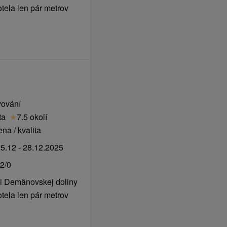
tela len pár metrov
vování
/ noc
ta
★
7.5 okolí
na / kvalita
5.12 - 28.12.2025
2/0
i Demänovskej doliny
tela len pár metrov