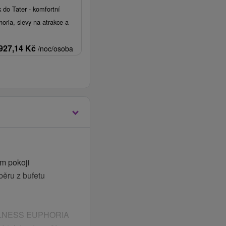
k do Tater - komfortní
oria, slevy na atrakce a
927,14
Kč
/noc/osoba
m pokoji
běru z bufetu
WELLNESS EUPHORIA