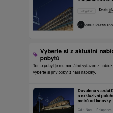
Detailní in
Fotogalerie
zaříz
8,9
vynikající
·
299 rec
Vyberte si z aktuální nab
pobytů
Tento pobyt je momentálně vyřazen z nabídk
vyberte si jiný pobyt z naší nabídky.
Dovolená v srdci
s exkluzivní poloh
metrů od lanovky
Od 1 Noci
Polopenze