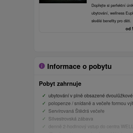
Dopřejte si perfektní úni
ubytování, wellness Euph
skvělé benefity pro děti.
od
Informace o pobytu
Pobyt zahrnuje
ubytování v plně obsazené dvoulůžkové
polopenze / snídaně a večeře formou vý
Servírovaná Štědrá večeře
Silvestrovská zábava
denně 2-hodinový vstup do centra 