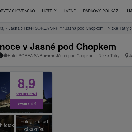
OBYTY SLOVENSKO
HOTELY
LÁZNĚ
DÁRKOVÝ POUKAZ
U 
raj
Jasná
Hotel SOREA SNP *** Jásná pod Chopkom - Nízke Tatry
Vánoce v Jasné pod Chopkem
Hotel SOREA SNP
★
★
★
Jásná pod Chopkom - Nízke Tatry
J
.
8,9
299 RECENZÍ
VYNIKAJÍCÍ
Fotografie od
h fotek
zákazníků