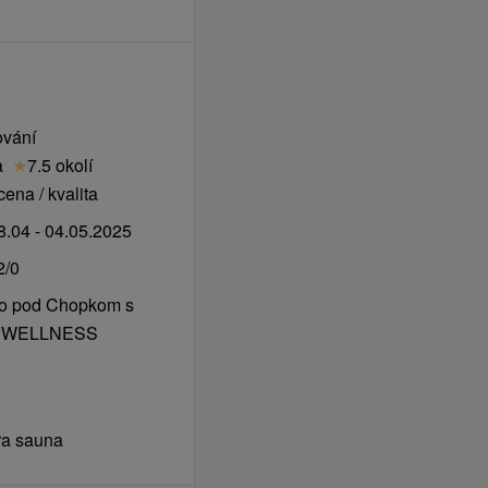
ování
a
★
7.5 okolí
ena / kvalita
.04 - 04.05.2025
2/0
mo pod Chopkom s
do WELLNESS
ra sauna