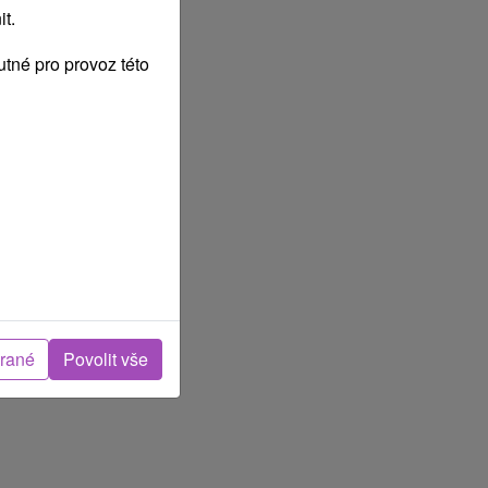
t.
tné pro provoz této
brané
Povolit vše