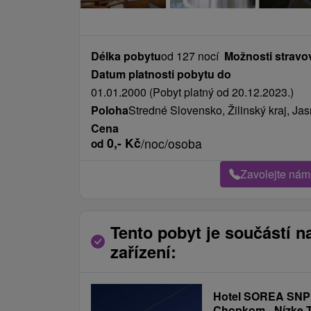
Délka pobytu
od 127 nocí
Možnosti stravo
Datum platnosti pobytu do
01.01.2000 (Pobyt platný od 20.12.2023.)
Poloha
Stredné Slovensko, Žilinský kraj, Ja
Cena
0,-
Kč
/noc/osoba
od
Zavolejte nám
Tento pobyt je součástí n
zařízení:
Hotel SOREA SN
Chopkom - Nízke T