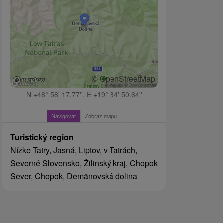
© OpenStreetMap
N +48° 58' 17.77'', E +19° 34' 50.64''
Navigovat
Zobraz mapu
Turistický region
Nízke Tatry, Jasná, Liptov, v Tatrách,
Severné Slovensko, Žilinský kraj, Chopok
Sever, Chopok, Demänovská dolina