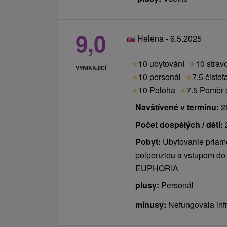
9,0
Helena - 6.5.2025
★
10 ubytování
★
10 strav
VYNIKAJÍCÍ
★
10 personál
★
7.5 čistot
★
10 Poloha
★
7.5 Poměr c
Navštívené v termínu:
28
Počet dospělých / dětí:
Pobyt:
Ubytovanie pria
polpenziou a vstupom 
EUPHORIA
plusy:
Personál
mínusy:
Nefungovala inf