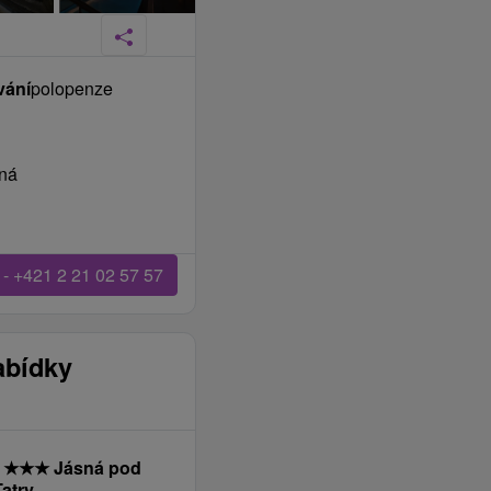
vání
polopenze
sná
 - +421 2 21 02 57 57
abídky
P
★
★
★
Jásná pod
atry