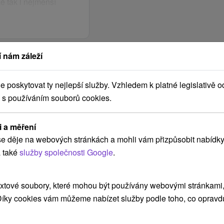
é tak i nejmenší
odinné zóně najdou
 rodinnou saunu.
ní různé druhy masáží
 nám záleží
poskytovat ty nejlepší služby. Vzhledem k platné legislativě o
hod.
 60 let
 s používáním souborů cookies.
:
10.00 hod.
 výstroje
i a měření
výstroje SKI Veverica
e děje na webových stránkách a mohli vám přizpůsobit nabídky
 také
služby společnosti Google
.
 hotelové restauraci.
u teplých a studených
el a nápojů, obědy jsou
xtové soubory, které mohou být používány webovými stránkami, 
nských her na recepci
3 až 5 jídel včetně
 Díky cookies vám můžeme nabízet služby podle toho, co opravd
můžete v denním baru a
NESS EUPHORIA v