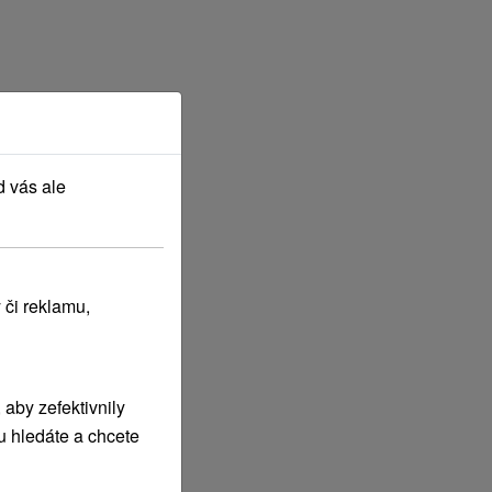
d vás ale
 či reklamu,
aby zefektivnily
u hledáte a chcete