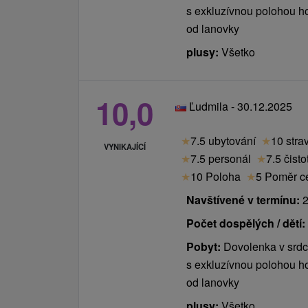
s exkluzívnou polohou ho
zvýhodněné osoby SENIOR).
od lanovky
Ceník - Příplatky
plusy:
Všetko
masáže, zábaly, fitness centrum
Platí se místě při příjezdu
10,0
Ľudmila - 30.12.2025
daň za ubytování 1,50 € / osoba / noc
★
7.5 ubytování
★
10 stra
za ubytování se zvířetem 20,00 € / zvíře 
VYNIKAJÍCÍ
★
7.5 personál
★
7.5 čisto
★
10 Poloha
★
5 Poměr ce
Navštívené v termínu:
2
Počet dospělých / dětí:
Pobyt:
Dovolenka v srdc
s exkluzívnou polohou ho
od lanovky
plusy:
Všetko