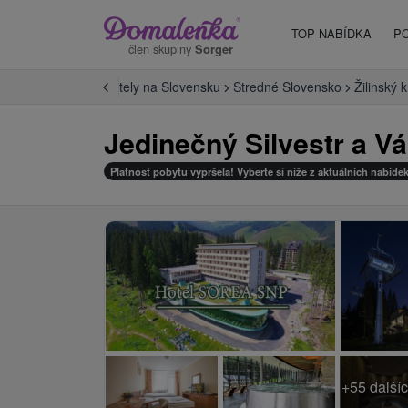
TOP NABÍDKA
P
člen skupiny
Sorger
Úvod
Hotely na Slovensku
Stredné Slovensko
Žilinský k
Jedinečný Silvestr a 
Platnost pobytu vypršela! Vyberte si níže z aktuálních nabídek
+55 dalšíc