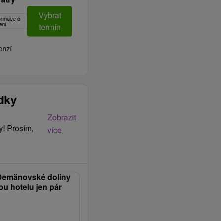
Vybrat
formace o
ení
termín
enzí
ídky
Zobrazit
y! Prosím,
více
 Demänovské doliny
ou hotelu jen pár