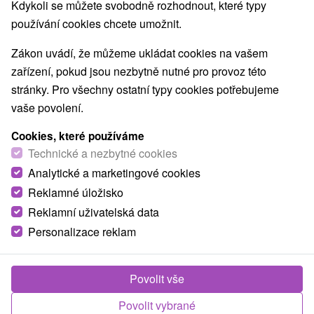
Kdykoli se můžete svobodně rozhodnout, které typy
O ZAŘÍZENÍ
VYBAVENÍ
používání cookies chcete umožnit.
Zákon uvádí, že můžeme ukládat cookies na vašem
zařízení, pokud jsou nezbytně nutné pro provoz této
stránky. Pro všechny ostatní typy cookies potřebujeme
vaše povolení.
Cookies, které používáme
Technické a nezbytné cookies
Analytické a marketingové cookies
Reklamné úložisko
Reklamní uživatelská data
Personalizace reklam
Povolit vše
Povolit vybrané