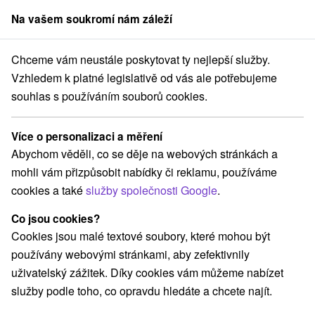
Na vašem soukromí nám záleží
člen skupiny
Sorger
Chceme vám neustále poskytovat ty nejlepší služby.
dné Slovensko
Prešovský kraj
Vernár
Hotel Studničky *** Vernár
Vzhledem k platné legislativě od vás ale potřebujeme
souhlas s používáním souborů cookies.
Hotel Studničky
★
★
★
Vernár
Vernár
Více o personalizaci a měření
Abychom věděli, co se děje na webových stránkách a
mohli vám přizpůsobit nabídky či reklamu, používáme
Rezervovat přes booking
cookies a také
služby společnosti Google
.
Co jsou cookies?
Cookies jsou malé textové soubory, které mohou být
REZERVACE A VÝBĚR POBYTU
používány webovými stránkami, aby zefektivnily
Kontaktujte přímo ubytovatele.
uživatelský zážitek. Díky cookies vám můžeme nabízet
služby podle toho, co opravdu hledáte a chcete najít.
Navigovat do místa