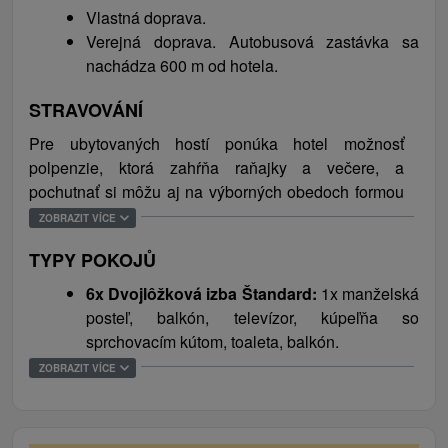
Vlastná doprava.
Vrbov. Priamo v obci, hneď pri ubytovaní, sa
Verejná doprava. Autobusová zastávka sa
nachádza aj lyžiarske stredisko Studničky. Milovníci
nachádza 600 m od hotela.
koní si môžu zajazdiť na Ranči pod Ostrou alebo
Ranči u Trapera.
STRAVOVÁNÍ
Pre ubytovaných hostí ponúka hotel možnosť
polpenzie, ktorá zahŕňa raňajky a večere, a
pochutnať si môžu aj na výborných obedoch formou
denného menu. K dispozícii je hotelový bar s
ZOBRAZIT VÍCE
bohatou ponukou teplých aj studených nápojov.
TYPY POKOJŮ
6x Dvojlôžková izba Štandard:
1x manželská
posteľ, balkón, televízor, kúpeľňa so
sprchovacím kútom, toaleta, balkón.
2x Trojlôžková izba Štandard:
1x manželská
ZOBRAZIT VÍCE
posteľ, 1x jednolôžková posteľ, balkón,
televízor, kúpeľňa so sprchovacím kútom,
toaleta, balkón.