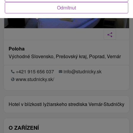
Odmítnut
Poloha
Východné Slovensko, Prešovský kraj, Poprad, Vernár
+421 915 656 037
info@studnicky.sk
www.studnicky.sk/
Hotel v blízkosti lyžiarskeho strediska Vernár-Studničky
O ZAŘÍZENÍ