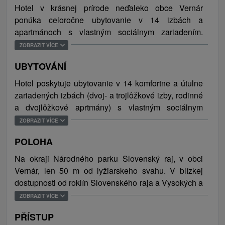
Hotel v krásnej prírode neďaleko obce Vernár
ponúka celoročne ubytovanie v 14 izbách a
apartmánoch s vlastným sociálnym zariadením.
Súčasťou hotela je reštaurácia a príjemne si
ZOBRAZIT VÍCE
návštevníci posedia na terase, kde je počas leta
UBYTOVÁNÍ
možnosť grilovania. Najmenší návštevníci sa potešia
a zabavia v detskom kútiku. Nechýba ani miestnosť
Hotel poskytuje ubytovanie v 14 komfortne a útulne
na odkladanie lyží alebo bicyklov. Bezplatné WiFi
zariadených izbách (dvoj- a trojlôžkové izby, rodinné
pripojenie na internet je v reštaurácii a na recepcii,
a dvojlôžkové aprtmány) s vlastným sociálnym
parkovanie je zabezpečené priamo pred hotelom.
zariadením (sprchový kút, toaleta) a nádherným
ZOBRAZIT VÍCE
Prostredie priam ideálne na strávenie dovolenky pre
výhľadom na svah a okolie. Celková ubytovacia
rodiny s deťmi, skupinu priateľov, či firemné akcie.
POLOHA
kapacita hotela je 42 osôb (30x lôžko, 12x prístelka).
Na okraji Národného parku Slovenský raj, v obci
Obec Vernár ma strategickú polohu, z ktorej je
Vernár, len 50 m od lyžiarskeho svahu. V blízkej
možné podnikať pešie túry do Slovenského raja ako
dostupnosti od roklín Slovenského raja a Vysokých a
aj Nízkych a Vysokých Tatier, výlety za poznávaním
Nízkych Tatier.
ZOBRAZIT VÍCE
kultúrnych pamiatok Spiša a Gemera (Levoča,
Spišský hrad, Betliar, Krásna Hôrka), alebo navštíviť
PŘÍSTUP
termálne kúpaliská AquaCity Poprad a Thermal Park