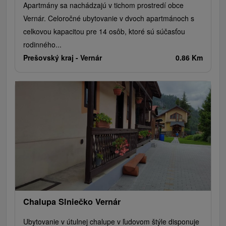
Apartmány sa nachádzajú v tichom prostredí obce
Vernár. Celoročné ubytovanie v dvoch apartmánoch s
celkovou kapacitou pre 14 osôb, ktoré sú súčasťou
rodinného...
Prešovský kraj -
Vernár
0.86 Km
Chalupa Slniečko Vernár
Ubytovanie v útulnej chalupe v ľudovom štýle disponuje