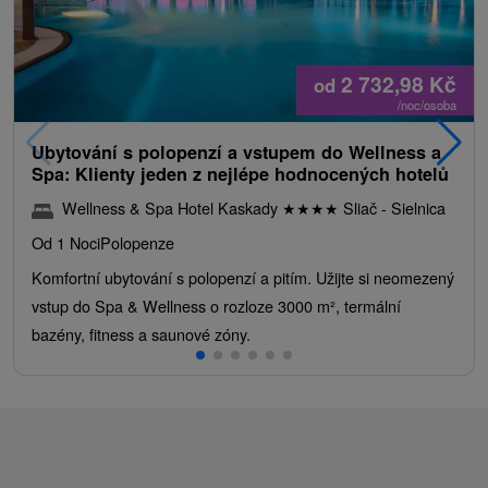
2 732,98
Kč
od
/noc/osoba
Ubytování s polopenzí a vstupem do Wellness a
Spa: Klienty jeden z nejlépe hodnocených hotelů
Wellness & Spa Hotel Kaskady
★
★
★
★
Sliač - Sielnica
Od 1 Noci
Polopenze
Komfortní ubytování s polopenzí a pitím. Užijte si neomezený
vstup do Spa & Wellness o rozloze 3000 m², termální
bazény, fitness a saunové zóny.