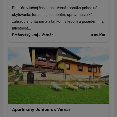
Penzión v tichej časti obce Vernár ponúka pohodlné
ubytovanie, terasu s posedením, upravenú veľkú
záhradu s fontánou a altánkom s krbom a posedením a
miestnosť...
Prešovský kraj -
Vernár
0.85 Km
Apartmány Juniperus Vernár