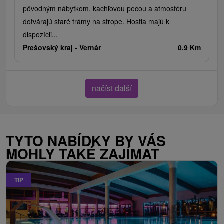
pôvodným nábytkom, kachľovou pecou a atmosféru
dotvárajú staré trámy na strope. Hostia majú k
dispozícii...
Prešovský kraj -
Vernár
0.9 Km
načíst další
TYTO NABÍDKY BY VÁS
MOHLY TAKÉ ZAJÍMAT
TIP