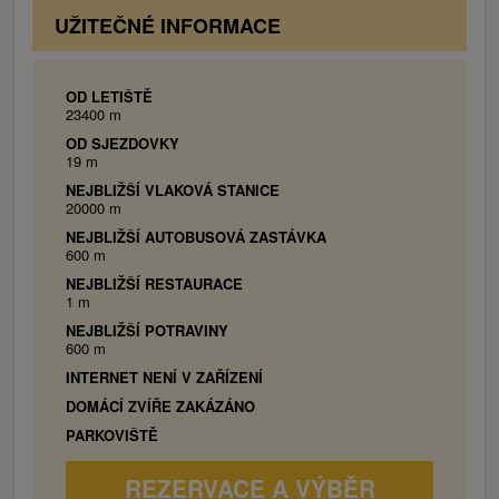
2x Dvojlôžková izba Premium:
1x manželská
UŽITEČNÉ INFORMACE
posteľ, 2x prístelka (pohovka), balkón,
televízor, kúpeľňa so sprchovacím kútom,
toaleta, balkón.
OD LETIŠTĚ
23400 m
Dvojlôžková izba Premium bezbariérová:
1x
OD SJEZDOVKY
manželská posteľ, 2x prístelka (pohovka),
19 m
televízor, kúpeľňa so sprchovacím kútom,
NEJBLIŽŠÍ VLAKOVÁ STANICE
toaleta.
20000 m
Jednospáľňový Apartmán Komfort:
1x
NEJBLIŽŠÍ AUTOBUSOVÁ ZASTÁVKA
manželská posteľ, televízor, balkón, gauč,
600 m
kúpeľňa so sprchovacím kútom, toaleta, lodžia.
NEJBLIŽŠÍ RESTAURACE
1 m
2x Rodinný jednospíľňový apartmán:
1x
NEJBLIŽŠÍ POTRAVINY
manželská posteľ, 2x prístelka (gauč), 1x
600 m
prístelka (gauč mimo spálne), televízor,
INTERNET NENÍ V ZAŘÍZENÍ
kúpeľňa so sprchovacím kútom, toaleta,
DOMÁCÍ ZVÍŘE ZAKÁZÁNO
balkón.
PARKOVIŠTĚ
REZERVACE A VÝBĚR