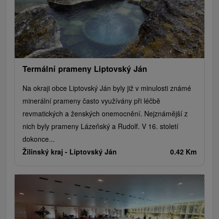
Plte, rafting, splavy
Architektonické stavby
Lyžiarske strediská
Golfové ihriská
Motokárové dráhy
Amfiteátre a kiná v prírode
Vínne cesty
Cyklotrasy
Termální prameny Liptovský Ján
Na okraji obce Liptovský Ján byly již v minulosti známé
minerální prameny často využívány při léčbě
revmatických a ženských onemocnění. Nejznámější z
nich byly prameny Lázeňský a Rudolf. V 16. století
dokonce...
Žilinský kraj -
Liptovský Ján
0.42 Km