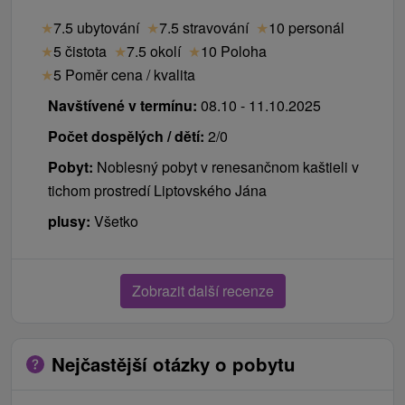
★
7.5 ubytování
★
7.5 stravování
★
10 personál
★
5 čistota
★
7.5 okolí
★
10 Poloha
★
5 Poměr cena / kvalita
Navštívené v termínu:
08.10 - 11.10.2025
Počet dospělých / dětí:
2/0
Pobyt:
Noblesný pobyt v renesančnom kaštieli v
tichom prostredí Liptovského Jána
plusy:
Všetko
Zobrazit další recenze
Nejčastější otázky o pobytu