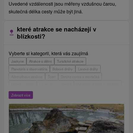
Uvedené vzdálenosti jsou měřeny vzdušnou čarou,
skutečná délka cesty může být jiná.
které atrakce se nacházejí v
blízkosti?
Vyberte si kategorii, která vás zaujímá
Jaskyne
Atrakce s dětmi
Turistické atrakcie
Planetária a observatória
Bobové dráhy
Lanové dráhy
Adrenalinové atrakcie
Šport
Detské centrá a mestečká
Múzeá a galérie
Laserarény a paintball
Vyhliadkové veže a chodníky
ZOO a zvieracie farmy
Escaperoom
Aquaparky, kúpaliská
Zobrazit více
Hrady, zámky, zrúcaniny
Skanzeny
Botanické záhrady
Mestské a zámocké parky
Vyhliadkové lety a plavby
Štíty
Jazerá, plesá, vodné nádrže
Technické pamiatky
Pamätníky
Vodopády
Drevené kostolíky
Pramene
Divadlá
Jazda na koni
Túry a turistické chodníky
Kaštiele
Horské chaty
Sakrálne miesta