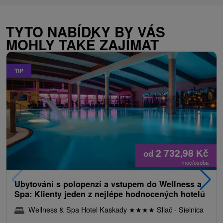
TYTO NABÍDKY BY VÁS
MOHLY TAKÉ ZAJÍMAT
TIP
2 732,98
Kč
od
/noc/osoba
Ubytování s polopenzí a vstupem do Wellness a
Spa: Klienty jeden z nejlépe hodnocených hotelů
Wellness & Spa Hotel Kaskady
★
★
★
★
Sliač - Sielnica