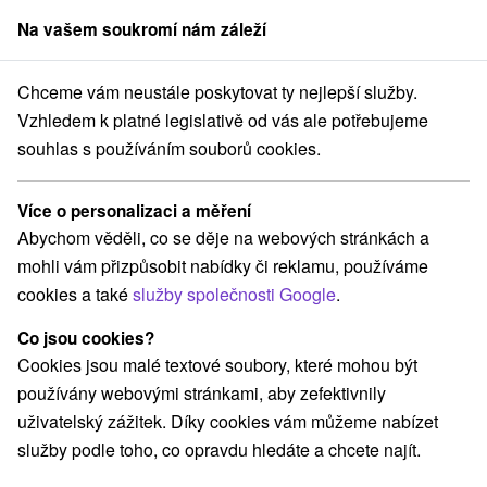
Na vašem soukromí nám záleží
člen skupiny
Sorger
Chceme vám neustále poskytovat ty nejlepší služby.
Svätojánsky kaštieľ *** Liptovský Ján
Pobyt s wellness a polpenziou
Vzhledem k platné legislativě od vás ale potřebujeme
souhlas s používáním souborů cookies.
Pobyt s wellness a polpenziou
Platnost pobytu vypršela! Vyberte si níže z aktuálních nabídek.
Více o personalizaci a měření
Hotel Svätojánsky kaštieľ
★
★
★
Liptovský Ján
Abychom věděli, co se děje na webových stránkách a
Liptovský Ján
mohli vám přizpůsobit nabídky či reklamu, používáme
cookies a také
služby společnosti Google
.
Navigovat do místa
Co jsou cookies?
Cookies jsou malé textové soubory, které mohou být
Zařízení je momentálně vyřazeno z naší nabídky!
používány webovými stránkami, aby zefektivnily
uživatelský zážitek. Díky cookies vám můžeme nabízet
9,6
vynikající
64 recenzí
·
služby podle toho, co opravdu hledáte a chcete najít.