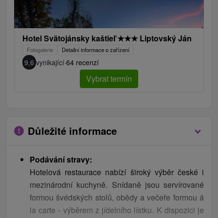
Hotel Svätojánsky kaštieľ
★
★
★
Liptovský Ján
Fotogalerie
Detailní informace o zařízení
9,6
vynikající
·
64 recenzí
Vybrat termín
Důležité informace
Podávání stravy:
Hotelová restaurace nabízí široký výběr české i
mezinárodní kuchyně. Snídaně jsou servírované
formou švédských stolů, obědy a večeře formou á
la carte - výběrem z jídelního lístku. K dispozici je