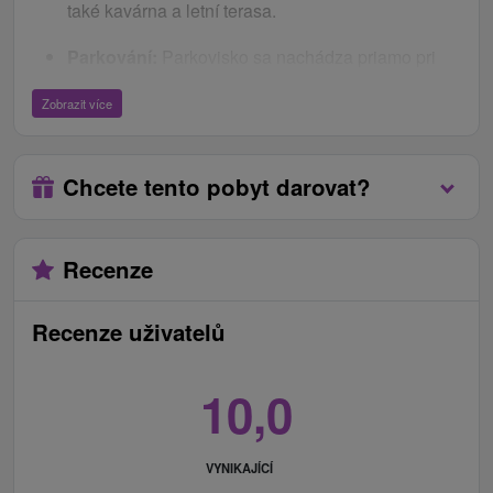
také kavárna a letní terasa.
Parkování:
Parkovisko sa nachádza priamo pri
hoteli a je neplatené a nestrážené.
Zobrazit více
Internet:
WiFi v celém objektu hotelu zdarma.
Zvířata:
V hotelu není možné ubytování se
zvířetem.
Chcete tento pobyt darovat?
Recenze
Recenze uživatelů
10,0
VYNIKAJÍCÍ