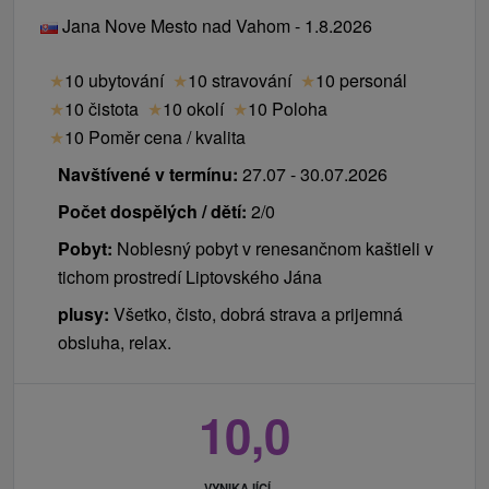
Jana Nove Mesto nad Vahom - 1.8.2026
★
10 ubytování
★
10 stravování
★
10 personál
★
10 čistota
★
10 okolí
★
10 Poloha
★
10 Poměr cena / kvalita
Navštívené v termínu:
27.07 - 30.07.2026
Počet dospělých / dětí:
2/0
Pobyt:
Noblesný pobyt v renesančnom kaštieli v
tichom prostredí Liptovského Jána
plusy:
Všetko, čisto, dobrá strava a prijemná
obsluha, relax.
10,0
VYNIKAJÍCÍ