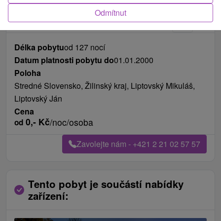
Fotografie od zákazníků
+28
Odmítnut
Délka pobytu
od 127 nocí
Datum platnosti pobytu do
01.01.2000
Poloha
Stredné Slovensko, Žilinský kraj, Liptovský Mikuláš,
Liptovský Ján
Cena
0,-
Kč
/noc/osoba
od
Zavolejte nám - +421 2 21 02 57 57
Tento pobyt je součástí nabídky
zařízení: