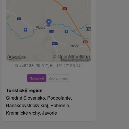
© OpenStreetMap
N +48° 33' 20.91'', E +19° 17' 59.14''
Navigovat
Zobraz mapu
Turistický region
Stredné Slovensko, Podpoľanie,
Banskobystrický kraj, Pohronie,
Kremnické vrchy, Javorie