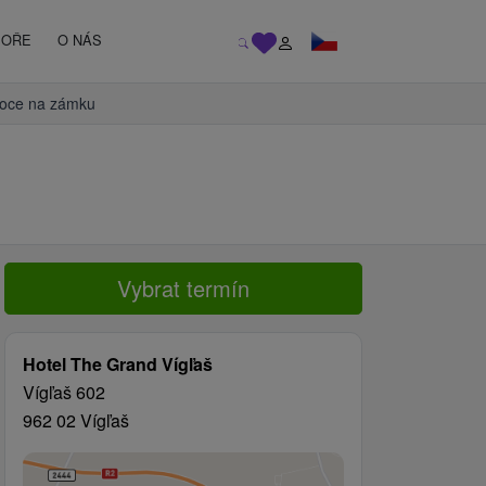
MOŘE
O NÁS
oce na zámku
Vybrat termín
Hotel The Grand Vígľaš
Vígľaš 602
962 02 Vígľaš