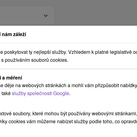
t možný na 2, 3 a 4
 nám záleží
poskytovat ty nejlepší služby. Vzhledem k platné legislativě o
mi.
 s používáním souborů cookies.
i a měření
e děje na webových stránkách a mohli vám přizpůsobit nabídky
 také
služby společnosti Google
.
čeře formou bufetových
xtové soubory, které mohou být používány webovými stránkami, 
 Díky cookies vám můžeme nabízet služby podle toho, co opravd
o dne pobytu