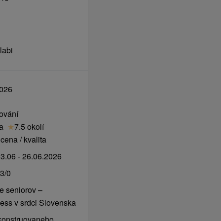
labi
2026
vování
ta
★
7.5 okolí
cena / kvalita
3.06 - 26.06.2026
3/0
e seniorov –
ness v srdci Slovenska
konstruovaneho