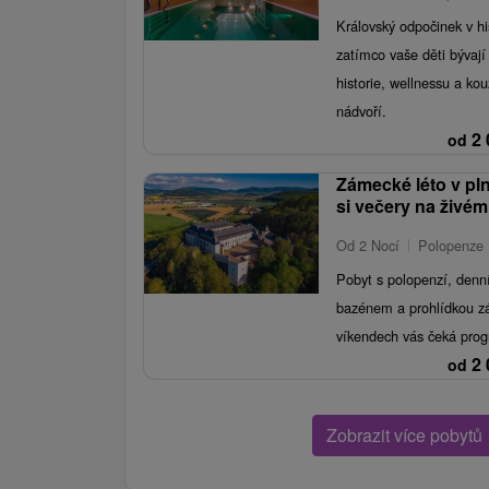
Královský odpočinek v h
zatímco vaše děti bývají 
historie, wellnessu a ko
nádvoří.
2 
od
Zámecké léto v pl
si večery na živém
Od 2 Nocí
Polopenze
Pobyt s polopenzí, denn
bazénem a prohlídkou 
víkendech vás čeká prog
2 
od
Zobrazit více pobytů