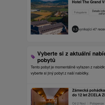
Hotel The Grand V
Detailní in
Fotogalerie
zaříz
9,5
vynikající
·
47 rece
Vyberte si z aktuální nab
pobytů
Tento pobyt je momentálně vyřazen z nabídk
vyberte si jiný pobyt z naší nabídky.
Zámecká pohádka p
do 12 let ZCELA 
Od 2 Nocí
Polopenze