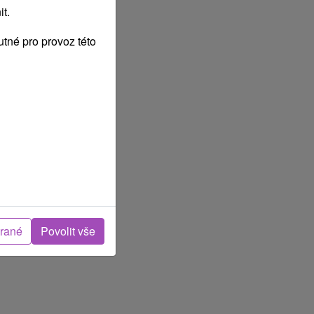
t.
tné pro provoz této
brané
Povolit vše