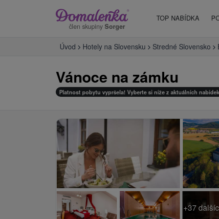
TOP NABÍDKA
P
člen skupiny
Sorger
Úvod
Hotely na Slovensku
Stredné Slovensko
Vánoce na zámku
Platnost pobytu vypršela! Vyberte si níže z aktuálních nabídek
+37 dalšíc