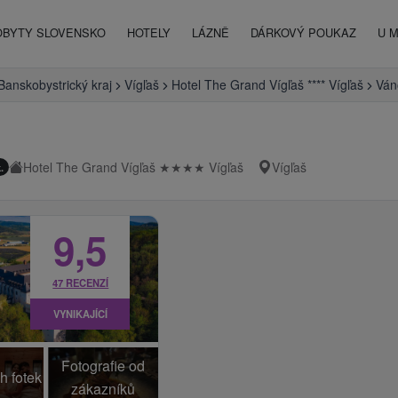
OBYTY SLOVENSKO
HOTELY
LÁZNĚ
DÁRKOVÝ POUKAZ
U 
Banskobystrický kraj
Vígľaš
Hotel The Grand Vígľaš **** Vígľaš
Ván
Hotel The Grand Vígľaš
★
★
★
★
Vígľaš
Vígľaš
.
9,5
47 RECENZÍ
VYNIKAJÍCÍ
Fotografie od
h fotek
zákazníků