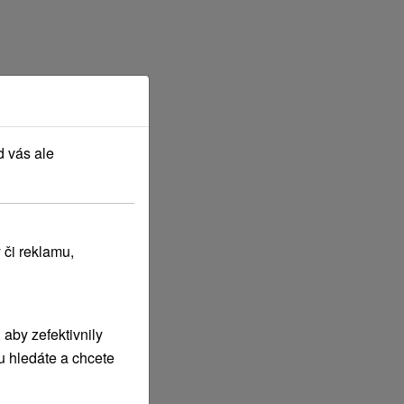
d vás ale
 či reklamu,
aby zefektivnily
u hledáte a chcete