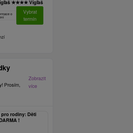
ígľaš
★
★
★
★
Vígľaš
Vybrat
formace o
ení
termín
nzí
ídky
Zobrazit
y! Prosím,
více
ro rodiny: Děti
ZDARMA !