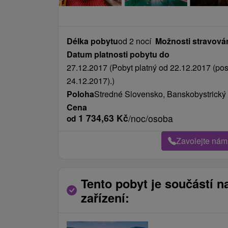
Délka pobytu
od 2 nocí
Možnosti stravová
Datum platnosti pobytu do
27.12.2017 (Pobyt platný od 22.12.2017 (pos
24.12.2017).)
Poloha
Stredné Slovensko, Banskobystrický k
Cena
1 734,63
Kč
/noc/osoba
od
Zavolejte nám
Tento pobyt je součástí n
zařízení: