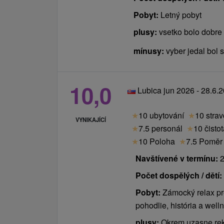
Pobyt:
Letný pobyt
plusy:
vsetko bolo dobre
mínusy:
vyber jedal bol s
10,0
Lubica jun 2026 - 28.6.
★
10 ubytování
★
10 stra
VYNIKAJÍCÍ
★
7.5 personál
★
10 čisto
★
10 Poloha
★
7.5 Poměr 
Navštívené v termínu:
2
Počet dospělých / dětí:
Pobyt:
Zámocký relax pr
pohodlie, história a well
plusy:
Okrem uzasne re