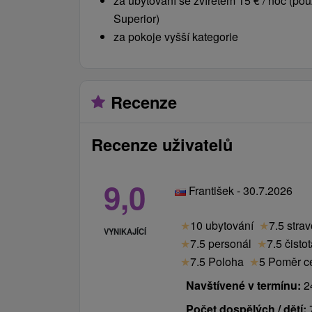
za ubytování se zvířetem 15 € / noc (pou
Check in / Check out:
14:00 hod. / 10:0
Superior)
za pokoje vyšší kategorie
Recenze
Recenze uživatelů
9,0
František - 30.7.2026
★
10 ubytování
★
7.5 stra
VYNIKAJÍCÍ
★
7.5 personál
★
7.5 čisto
★
7.5 Poloha
★
5 Poměr ce
Navštívené v termínu:
24
Počet dospělých / dětí: