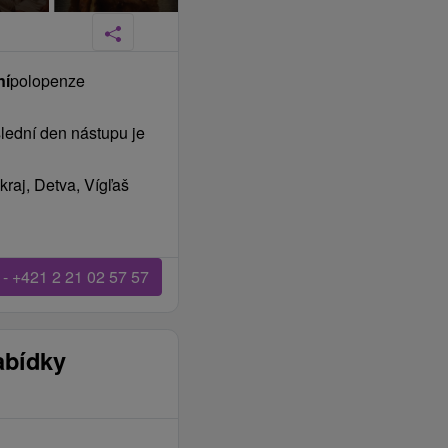
ní
polopenze
lední den nástupu je
raj, Detva, Vígľaš
 - +421 2 21 02 57 57
abídky