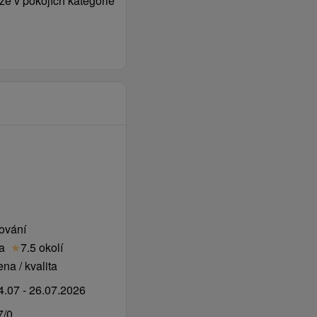
ze v pokojích kategorie
0 hod.
vování
ta
★
7.5 okolí
na / kvalita
.07 - 26.07.2026
7/0