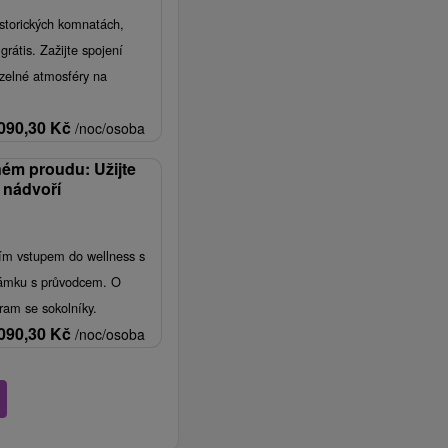
istorických komnatách,
grátis. Zažijte spojení
uzelné atmosféry na
090,30
Kč
/noc/osoba
ném proudu: Užijte
 nádvoří
ím vstupem do wellness s
zámku s průvodcem. O
ram se sokolníky.
090,30
Kč
/noc/osoba