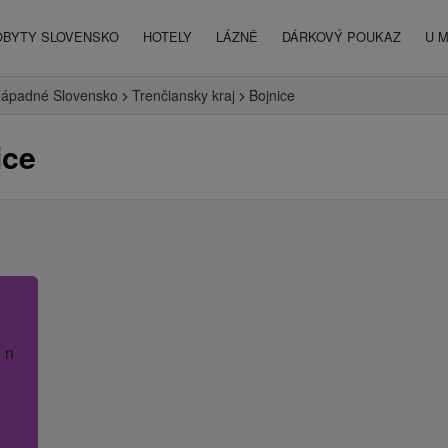
OBYTY SLOVENSKO
HOTELY
LÁZNĚ
DÁRKOVÝ POUKAZ
U 
ápadné Slovensko
Trenčiansky kraj
Bojnice
ice
 název hotelu.