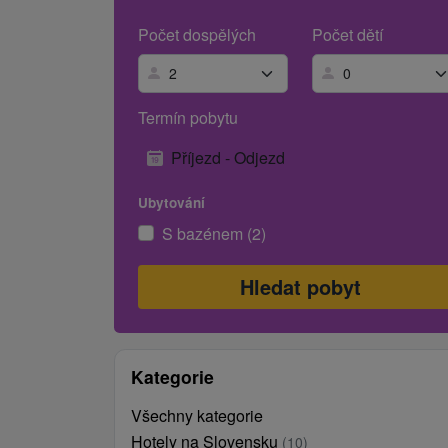
Počet dospělých
Počet dětí
Termín pobytu
Příjezd - Odjezd
Ubytování
S bazénem (2)
Kategorie
Všechny kategorie
Hotely na Slovensku
(10)