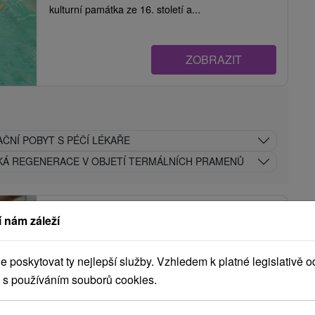
kulturní památka ze 16. století a...
ZOBRAZIT
ČNÍ POBYT S PÉČÍ LÉKAŘE
KÁ REGENERACE V OBJETÍ TERMÁLNÍCH PRAMENŮ
Léčebný dům Bôrina (Baník) Bojnice
 nám záleží
Bojnice
poskytovat ty nejlepší služby. Vzhledem k platné legislativě o
9,2
(81 recenzí)
 s používáním souborů cookies.
Léčebný dům Bôrina (Baník), postavený v roce