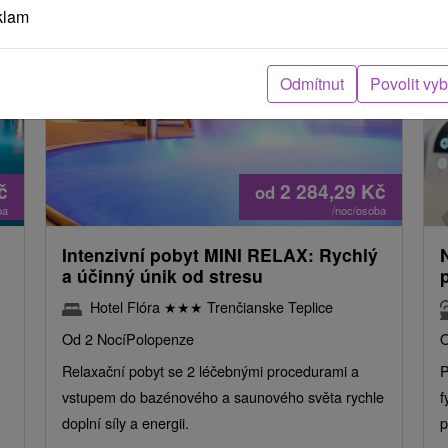
klam
Odmítnut
Povolit vy
č
2 284,29
Kč
od
ba
/noc/osoba
Intenzivní pobyt MINI RELAX: Rychlý
a účinný únik od stresu
Hotel Flóra
★
★
★
Trenčianske Teplice
Od 2 Nocí
Polopenze
O
Relaxační pobyt se 2 léčebnými procedurami a
P
vstupem do bazénového a saunového světa rychle
f
doplní síly a energii.
p