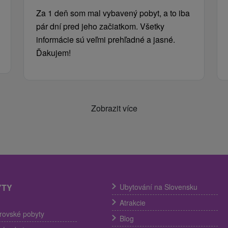
Za 1 deň som mal vybavený pobyt, a to iba
pár dní pred jeho začiatkom. Všetky
informácie sú veľmi prehľadné a jasné.
Ďakujem!
Zobrazit více
YTY
Ubytování na Slovensku
Atrakcie
trovské pobyty
Blog