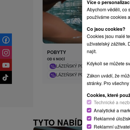
Více o personalizac
Abychom věděli, co s
používáme cookies a
Co jsou cookies?
Cookies jsou malé te
uživatelský zážitek.
najít.
POBYTY
OD 6 NOCÍ
Kdykoli se můžete sv
%
LÁZEŇSKÝ POBYT KLASIK: REGENERA
%
LÁZEŇSKÝ POBYT DYNAMIK: LÁZEŇS
Zákon uvádí, že může
stránky. Pro všechny
Cookies, které pou
Technické a nezb
Analytické a mar
Reklamné úložis
TYTO NABÍDKY BY VÁS
Reklamní uživate