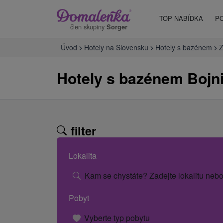
TOP NABÍDKA
P
člen skupiny
Sorger
Úvod
Hotely na Slovensku
Hotely s bazénem
Z
Hotely s bazénem Bojn
filter
Lokalita
Kam se chystáte? Zadejte lokalitu nebo
Pobyt
Vyberte typ pobytu