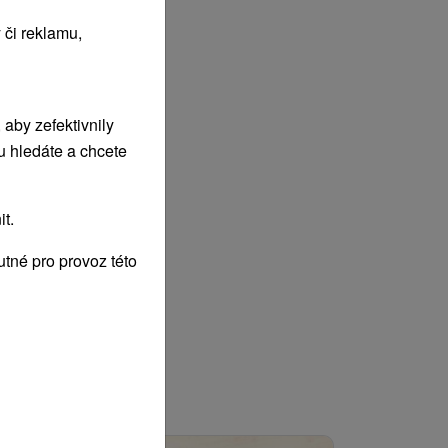
 či reklamu,
aby zefektivnily
u hledáte a chcete
t.
tné pro provoz této