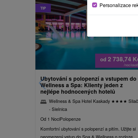
Personalizace re
TIP
2 738,74
K
od
/noc/oso
Ubytování s polopenzí a vstupem do
Wellness a Spa: Klienty jeden z
nejlépe hodnocených hotelů
Wellness & Spa Hotel Kaskady
★
★
★
★
Sliač
- Sielnica
Od 1 Noci
Polopenze
Komfortní ubytování s polopenzí a pitím. Užijte si
neomezený vstup do Spa & Wellness o rozloze