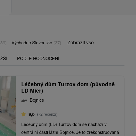
Zobrazit vše
(36)
Východné Slovensko
(37)
ŽŠÍ
PODLE HODNOCENÍ
Léčebný dům Turzov dom (původně
LD Mier)
Bojnice
9,0
(72 recenzí)
Léčebný dům (LD) Turzov dom se nachází v
centrální části lázní Bojnice. Je to zrekonstruovaná