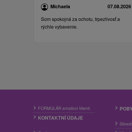
Michaela
07.08.2026
Som spokojná za ochotu, trpezlivosť a
rýchle vybavenie.
FORMULÁR emailoví klienti
POB
KONTAKTNÍ ÚDAJE
Silves