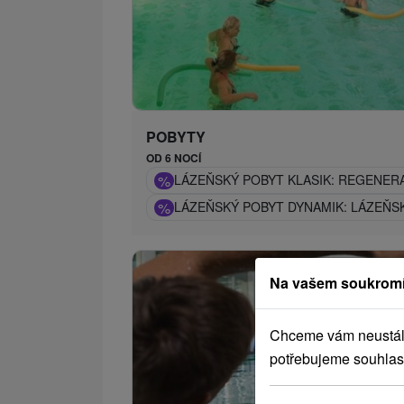
POBYTY
OD 6 NOCÍ
%
LÁZEŇSKÝ POBYT KLASIK: REGENERA
%
LÁZEŇSKÝ POBYT DYNAMIK: LÁZEŇS
Na vašem soukromí
Chceme vám neustále 
potřebujeme souhlas