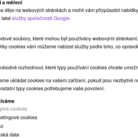
1975, se nachází v tichém prostředí lázeňského
i a měření
areálu. Svým hostům nabízí...
e děje na webových stránkách a mohli vám přizpůsobit nabídky
 také
služby společnosti Google
.
ZOBRAZIT
xtové soubory, které mohou být používány webovými stránkami, 
 Díky cookies vám můžeme nabízet služby podle toho, co opravd
obodně rozhodnout, které typy používání cookies chcete umožni
ČNÍ POBYT S PÉČÍ LÉKAŘE
KÁ REGENERACE V OBJETÍ TERMÁLNÍCH PRAMENŮ
me ukládat cookies na vašem zařízení, pokud jsou nezbytně nu
 ostatní typy cookies potřebujeme vaše povolení.
žíváme
ytné cookies
ketingové cookies
ko
 MOHLY TAKÉ ZAJÍMAT
lská data