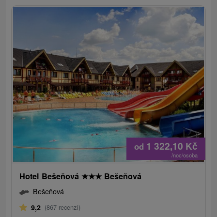
1 322,10
Kč
od
/noc/osoba
Hotel Bešeňová
★
★
★
Bešeňová
Bešeňová
9,2
(867 recenzí)