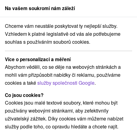
Na vašem soukromí nám záleží
člen skupiny
Sorger
Chceme vám neustále poskytovat ty nejlepší služby.
s termálním bazénem
Stredné Slovensko
Žilinský kraj
Bešeňová
Vzhledem k platné legislativě od vás ale potřebujeme
souhlas s používáním souborů cookies.
Hotely s termálním bazénem
Bešeňová
Více o personalizaci a měření
Abychom věděli, co se děje na webových stránkách a
Kategorie
mohli vám přizpůsobit nabídky či reklamu, používáme
cookies a také
služby společnosti Google
.
Všechny kategorie
Hotely na Slovensku
(3)
Hotely s bazénem
Wellness hotely na Slovensku
(3)
(3)
Co jsou cookies?
Hotely na Slovensku pro rodiny s dětmi
(2)
Cookies jsou malé textové soubory, které mohou být
Hotely s termálním bazénem
(3)
používány webovými stránkami, aby zefektivnily
uživatelský zážitek. Díky cookies vám můžeme nabízet
služby podle toho, co opravdu hledáte a chcete najít.
Vyberte lokalitu nebo termín