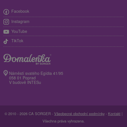
Facebook
Instagram
YouTube
TikTok
Náměstí svatého Egídia 41/95
058 01 Poprad
V budově INTESu
© 2010 - 2026 CA SORGER -
Všeobecné obchodní podmínky
-
Kontakt
|
Všechna práva vyhrazena.