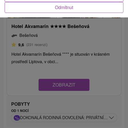
Odmítnut
1 786,06
Kč
od
/noc/osoba
Hotel Akvamarín
★
★
★
★
Bešeňová
Bešeňová
9,6
(231 recenzí)
Hotel Akvamarín Bešeňová **** je situován v krásném
prostředí Liptova, v obci...
ZOBRAZIT
POBYTY
OD 1 NOCÍ
%
DOKONALÁ RODINNÁ DOVOLENÁ: PRIVÁTNÍ BAZÉN, AN