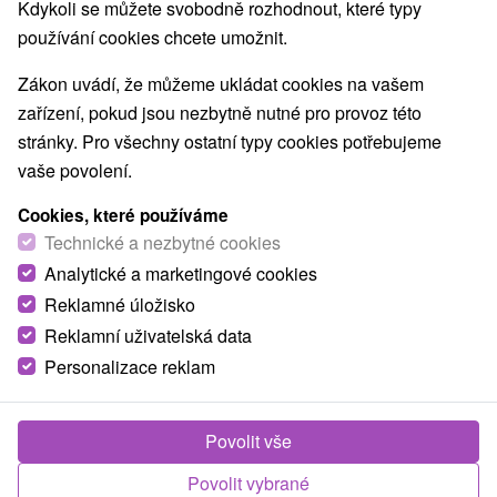
Kdykoli se můžete svobodně rozhodnout, které typy
Nejprodávanější
používání cookies chcete umožnit.
Zákon uvádí, že můžeme ukládat cookies na vašem
zařízení, pokud jsou nezbytně nutné pro provoz této
stránky. Pro všechny ostatní typy cookies potřebujeme
TOP - NEJPRODÁVANĚJŠÍ
NEJLEVNĚJŠ
VŠECHNY
vaše povolení.
Cookies, které používáme
Technické a nezbytné cookies
Analytické a marketingové cookies
Reklamné úložisko
Reklamní uživatelská data
Personalizace reklam
Povolit vše
Povolit vybrané