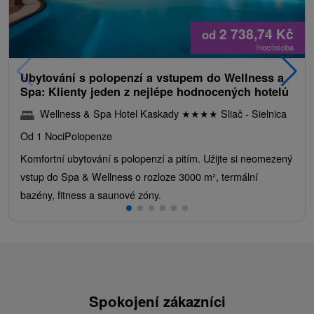
2 738,74
Kč
od
/noc/osoba
Ubytování s polopenzí a vstupem do Wellness a
Spa: Klienty jeden z nejlépe hodnocených hotelů
Wellness & Spa Hotel Kaskady
★
★
★
★
Sliač - Sielnica
Od 1 Noci
Polopenze
Komfortní ubytování s polopenzí a pitím. Užijte si neomezený
vstup do Spa & Wellness o rozloze 3000 m², termální
bazény, fitness a saunové zóny.
Spokojení zákazníci