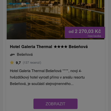
2 270,03
Kč
od
/noc/osoba
Hotel Galeria Thermal
★
★
★
★
Bešeňová
Bešeňová
9,7
(137 recenzí)
Hotel Galeria Thermal Bešeňová ****, nový 4-
hvězdičkový hotel vyrostl přímo v areálu resortu
Bešeňová, je součástí stejnojmenného...
ZOBRAZIT