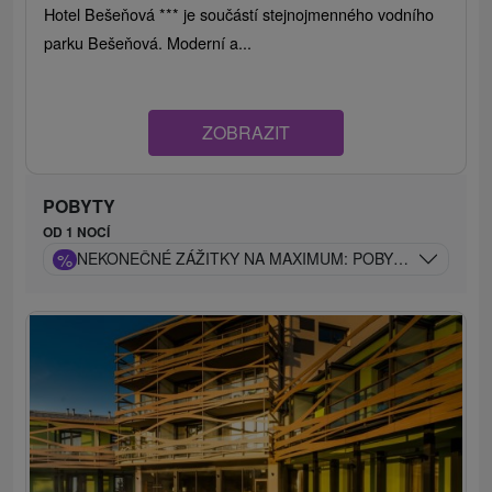
Hotel Bešeňová *** je součástí stejnojmenného vodního
parku Bešeňová. Moderní a...
ZOBRAZIT
POBYTY
OD 1 NOCÍ
%
NEKONEČNÉ ZÁŽITKY NA MAXIMUM: POBYT V BEŠEŇO