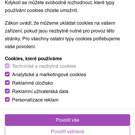
Kdykoli se můžete svobodně rozhodnout, které typy
NEJLEVNĚJŠÍ
NEJDRAŽŠÍ
PODLE H
VŠECHNY
používání cookies chcete umožnit.
Zákon uvádí, že můžeme ukládat cookies na vašem
zařízení, pokud jsou nezbytně nutné pro provoz této
stránky. Pro všechny ostatní typy cookies potřebujeme
vaše povolení.
Cookies, které používáme
Technické a nezbytné cookies
Analytické a marketingové cookies
Reklamné úložisko
Reklamní uživatelská data
Personalizace reklam
Povolit vše
Povolit vybrané
Hotel Arkáda Levoča