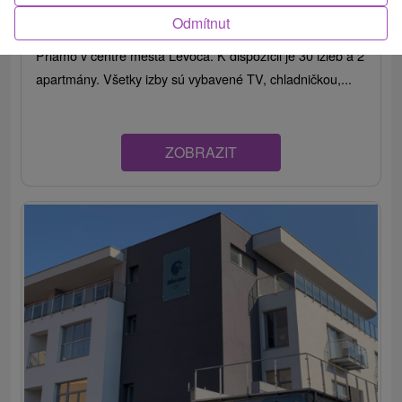
Levoča
Odmítnut
Priamo v centre mesta Levoča. K dispozícii je 30 izieb a 2
apartmány. Všetky izby sú vybavené TV, chladničkou,...
ZOBRAZIT