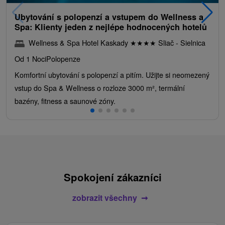
Ubytování s polopenzí a vstupem do Wellness a
Spa: Klienty jeden z nejlépe hodnocených hotelů
Wellness & Spa Hotel Kaskady
★
★
★
★
Sliač - Sielnica
Od 1 Noci
Polopenze
Komfortní ubytování s polopenzí a pitím. Užijte si neomezený
vstup do Spa & Wellness o rozloze 3000 m², termální
bazény, fitness a saunové zóny.
Spokojení zákazníci
zobrazit všechny