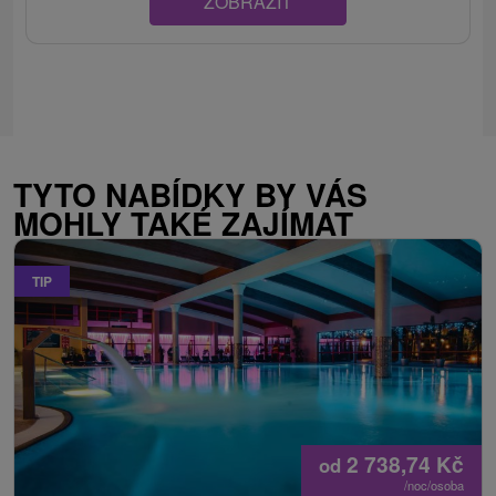
ZOBRAZIT
TYTO NABÍDKY BY VÁS
MOHLY TAKÉ ZAJÍMAT
TIP
2 738,74
Kč
od
/noc/osoba