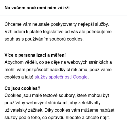
Na vašem soukromí nám záleží
člen skupiny
Sorger
Chceme vám neustále poskytovat ty nejlepší služby.
Hotely na Slovensku
Branisko
Vzhledem k platné legislativě od vás ale potřebujeme
souhlas s používáním souborů cookies.
Hotely Branisko
Více o personalizaci a měření
Kategorie
Abychom věděli, co se děje na webových stránkách a
mohli vám přizpůsobit nabídky či reklamu, používáme
Všechny kategorie
Hotely na Slovensku
(3)
cookies a také
služby společnosti Google
.
Co jsou cookies?
Vyberte lokalitu nebo termín
Cookies jsou malé textové soubory, které mohou být
používány webovými stránkami, aby zefektivnily
Obce a města
uživatelský zážitek. Díky cookies vám můžeme nabízet
služby podle toho, co opravdu hledáte a chcete najít.
Levoča
(1)
Prešov
(1)