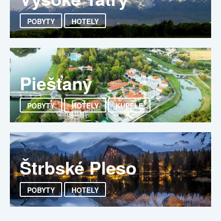
POBYTY
HOTELY
Piešťany
POBYTY
HOTELY
KÚPELE
Štrbské Pleso
POBYTY
HOTELY