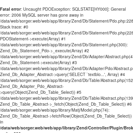
Fatal error
: Uncaught PDOException: SQLSTATE[HY000]: General
error: 2006 MySQL server has gone away in
/data/web/sorger.web/web/app/library/Zend/Db/Statement/Pdo.php:22
Stack trace: #0
/data/web/sorger.web/web/app/library/Zend/Db/Statement/Pdo.php(228
PDOStatement->execute(Array) #1
/data/web/sorger.web/web/app/library/Zend/Db/Statement.php(300):
Zend_Db_Statement_Pdo->_execute(Array) #2
/data/web/sorger.web/web/app/library/Zend/Db/Adapter/Abstract.php(4
Zend_Db_Statement->execute(Array) #3
/data/web/sorger.web/web/app/library/Zend/Db/Adapter/Pdo/Abstract.p
Zend_Db_Adapter_Abstract->query('SELECT `textblo...', Array) #4
/data/web/sorger.web/web/app/library/Zend/Db/Table/Abstract.php(152
Zend_Db_Adapter_Pdo_Abstract-
>query(Object(Zend_Db_Table_Select)) #5
/data/web/sorger.web/web/app/library/Zend/Db/Table/Abstract.php(139
Zend_Db_Table_Abstract->_fetch(Object(Zend_Db_Table_Select)) #6
/data/web/sorger.web/web/app/library/Matj/Model.php(74):
Zend_Db_Table_Abstract->fetchRow(Object(Zend_Db_Table_Select))
in
/data/web/sorger.web/web/app/library/Zend/Controller/Plugin/Bro