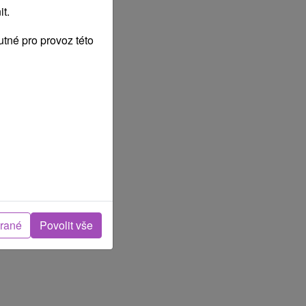
t.
tné pro provoz této
brané
Povolit vše