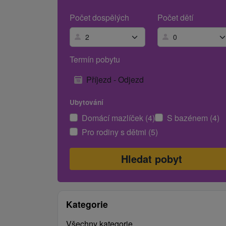
Počet dospělých
Počet dětí
Termín pobytu
Příjezd - Odjezd
Ubytování
Domácí mazlíček (4)
S bazénem (4)
Pro rodiny s dětmi (5)
Kategorie
Všechny kategorie