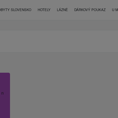
OBYTY SLOVENSKO
HOTELY
LÁZNĚ
DÁRKOVÝ POUKAZ
U 
 název hotelu.