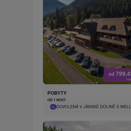
799,
od
/n
POBYTY
OD 1 NOCÍ
%
DOVOLENÁ V JÁNSKÉ DOLINĚ S WELL