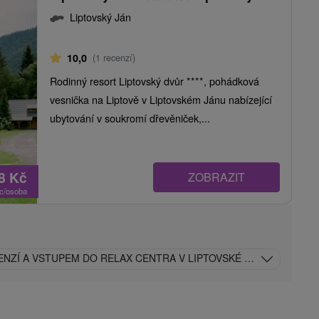
Liptovský Ján
10,0
(1 recenzí)
Rodinný resort Liptovský dvůr ****, pohádková
vesnička na Liptově v Liptovském Jánu nabízející
ubytování v soukromí dřevěniček,...
08
Kč
ZOBRAZIT
oc/osoba
ENZÍ A VSTUPEM DO RELAX CENTRA V LIPTOVSKÉ DŘEVĚNICI