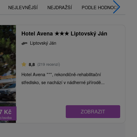
NEJLEVNĚJŠÍ
NEJDRAŽŠÍ
PODLE HODNOCENÍ
Hotel Avena
★
★
★
Liptovský Ján
Liptovský Ján
8,8
(219 recenzí)
Hotel Avena ***, rekondičně-rehabilitační
středisko, se nachází v nádherné přírodě...
77
Kč
ZOBRAZIT
oc/osoba