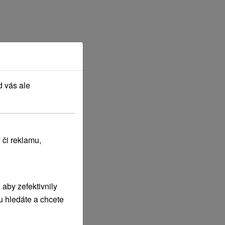
d vás ale
 či reklamu,
aby zefektivnily
u hledáte a chcete