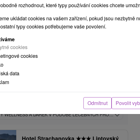
obodně rozhodnout, které typy používání cookies chcete umožni
Liptovský Ján
me ukládat cookies na vašem zařízení, pokud jsou nezbytně nu
 ostatní typy cookies potřebujeme vaše povolení.
9,0
(130 recenzí)
Alexandra Wellness Hotel *** je moderně
žíváme
zrekonstruované sportovně-rekondiční centrum,
ytné cookies
zasazené do tichého a...
ketingové cookies
ko
lská data
86
Kč
ZOBRAZIT
klam
oc/osoba
Odmítnut
Povolit vy
NÝ WELLNESS A DÁREK V PODOBĚ LÉČEBNÝCH PROCEDUR
Hotel Strachanovka
★
★
★
Liptovský