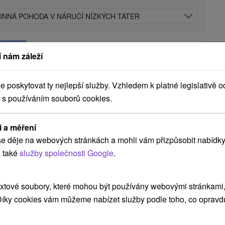
DINNÁ POHODA V NÁRUČÍ NÍZKÝCH TATER
Hotel SOREA Máj
★
★
★
Liptovský
 nám záleží
Ján
Liptovský Ján
poskytovat ty nejlepší služby. Vzhledem k platné legislativě o
 s používáním souborů cookies.
8,6
(241 recenzí)
Hotel SOREA Máj *** se nachází v Národním
i a měření
parku Nízké Tatry, při vstupu do Jánské doliny, na
e děje na webových stránkách a mohli vám přizpůsobit nabídky
konci obce Liptovský Ján. Jánska dolina...
 také
služby společnosti Google
.
ZOBRAZIT
xtové soubory, které mohou být používány webovými stránkami, 
 Díky cookies vám můžeme nabízet služby podle toho, co opravd
Hotel Alexandra
★
★
★
Liptovský Ján