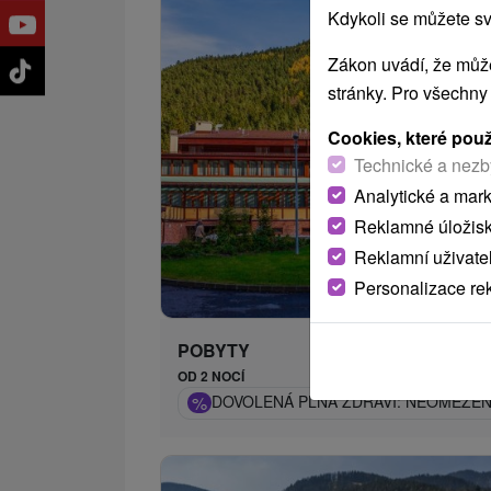
Kdykoli se můžete sv
Zákon uvádí, že může
stránky. Pro všechny
Cookies, které pou
Technické a nezb
Analytické a mar
Reklamné úložis
Reklamní uživate
1 820,
od
Personalizace re
/n
POBYTY
OD 2 NOCÍ
%
DOVOLENÁ PLNÁ ZDRAVÍ: NEOMEZE