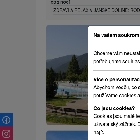
OD 2 NOCÍ
ZDRAVÍ A RELAX V JÁNSKÉ DOLINĚ: RO
Na vašem soukromí
Chceme vám neustále 
potřebujeme souhlas
Více o personalizac
Abychom věděli, co s
používáme cookies a
Co jsou cookies?
Cookies jsou malé te
uživatelský zážitek.
najít.