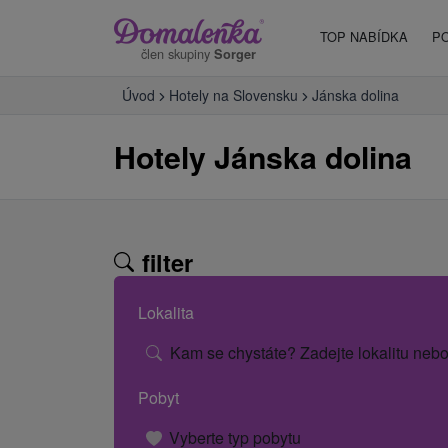
TOP NABÍDKA
P
člen skupiny
Sorger
Úvod
Hotely na Slovensku
Jánska dolina
Hotely Jánska dolina
filter
Lokalita
Kam se chystáte? Zadejte lokalitu nebo
Pobyt
Vyberte typ pobytu