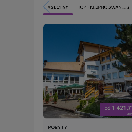
TOP - NEJPRODÁVANĚJŠÍ
VŠECHNY
1 421,
od
/n
POBYTY