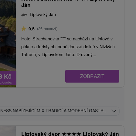
Ján
Liptovský Ján
9,5
(26 recenzí)
Hotel Strachanovka *** se nachází na Liptově v
pěkné a turisty oblíbené Jánské dolině v Nízkých
Tatrách, v Liptovském Jánu. Dřevěný...
43
Kč
ZOBRAZIT
oc/osoba
NESS NABÍZEJÍCÍ MIX TRADICÍ A MODERNÍ GASTRONOMIE
Liptovský dvor
★
★
★
★
Liptovský Ján