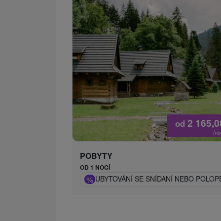
2 165,
od
/n
POBYTY
OD 1 NOCÍ
%
UBYTOVÁNÍ SE SNÍDANÍ NEBO POLOP