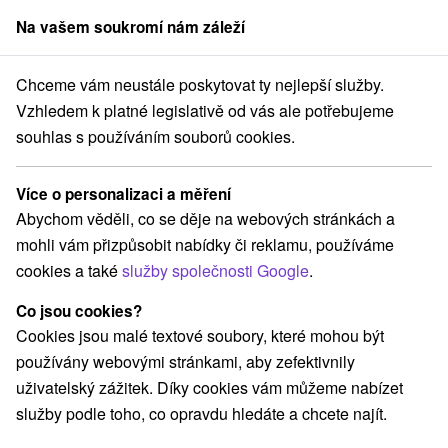
Na vašem soukromí nám záleží
člen skupiny
Sorger
Chceme vám neustále poskytovat ty nejlepší služby.
Hotely na Slovensku
Košice a okolie
Vzhledem k platné legislativě od vás ale potřebujeme
souhlas s používáním souborů cookies.
Hotely Košice a okolie
Více o personalizaci a měření
Kategorie
Abychom věděli, co se děje na webových stránkách a
mohli vám přizpůsobit nabídky či reklamu, používáme
Všechny kategorie
Hotely na Slovensku
(6)
cookies a také
služby společnosti Google
.
Co jsou cookies?
Vyberte lokalitu nebo termín
Cookies jsou malé textové soubory, které mohou být
používány webovými stránkami, aby zefektivnily
Obce a města
uživatelský zážitek. Díky cookies vám můžeme nabízet
služby podle toho, co opravdu hledáte a chcete najít.
Košice - Západ
(1)
Košice - Staré Mesto
(1)