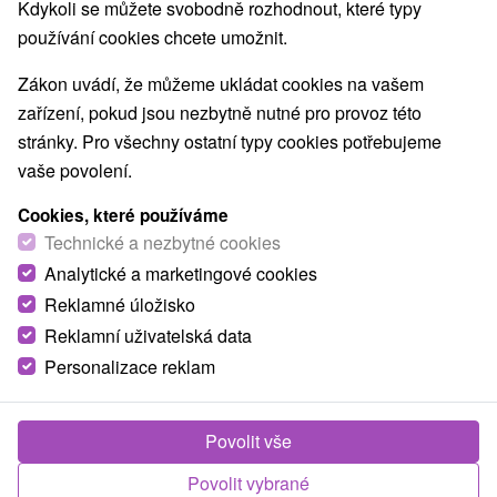
Kdykoli se můžete svobodně rozhodnout, které typy
TOP - NEJPRODÁVANĚJŠÍ
NEJLEVNĚJŠ
VŠECHNY
používání cookies chcete umožnit.
Zákon uvádí, že můžeme ukládat cookies na vašem
zařízení, pokud jsou nezbytně nutné pro provoz této
stránky. Pro všechny ostatní typy cookies potřebujeme
vaše povolení.
Cookies, které používáme
Technické a nezbytné cookies
Analytické a marketingové cookies
Reklamné úložisko
Reklamní uživatelská data
Personalizace reklam
Povolit vše
Povolit vybrané
Hotel Vila Terrasse Košice