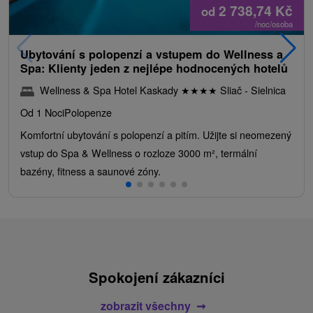
2 738,74
Kč
od
/noc/osoba
Ubytování s polopenzí a vstupem do Wellness a
Spa: Klienty jeden z nejlépe hodnocených hotelů
Wellness & Spa Hotel Kaskady
★
★
★
★
Sliač - Sielnica
Od 1 Noci
Polopenze
Komfortní ubytování s polopenzí a pitím. Užijte si neomezený
vstup do Spa & Wellness o rozloze 3000 m², termální
bazény, fitness a saunové zóny.
Spokojení zákazníci
zobrazit všechny