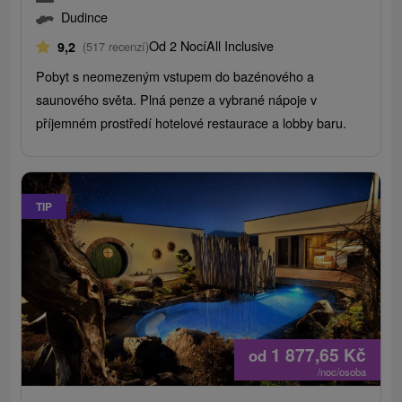
Dudince
Od 2 Nocí
All Inclusive
9,2
(517 recenzí)
Pobyt s neomezeným vstupem do bazénového a
saunového světa. Plná penze a vybrané nápoje v
příjemném prostředí hotelové restaurace a lobby baru.
TIP
1 877,65
Kč
od
/noc/osoba