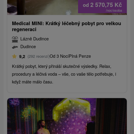
2 570,75
Kč
od
/noc/osoba
Medical MINI: Krátký léčebný pobyt pro velkou
regeneraci
Lázně Dudince
Dudince
Od 3 Nocí
Plná Penze
9,2
(292 recenzí)
Krátký pobyt, který přináší skutečné výsledky. Relax,
procedury a léčivá voda – vše, co vaše tělo potřebuje, i
když máte málo času.