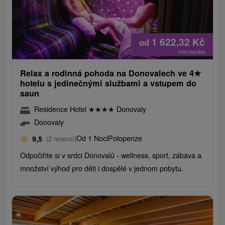
1 622,32
Kč
od
/noc/osoba
Relax a rodinná pohoda na Donovalech ve 4
★
hotelu s jedinečnými službami a vstupem do
saun
Residence Hotel
★
★
★
★
Donovaly
Donovaly
Od 1 Noci
Polopenze
9,5
(2 recenzí)
Odpočiňte si v srdci Donovalů - wellness, sport, zábava a
množství výhod pro děti i dospělé v jednom pobytu.