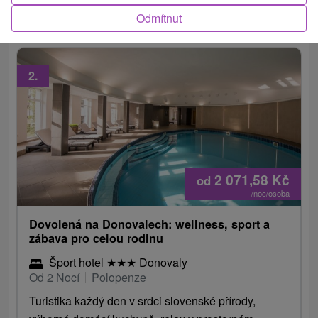
baru.
Odmítnut
2.
2 071,58
Kč
od
/noc/osoba
Dovolená na Donovalech: wellness, sport a
zábava pro celou rodinu
Šport hotel
★
★
★
Donovaly
Od 2 Nocí
Polopenze
Turistika každý den v srdci slovenské přírody,