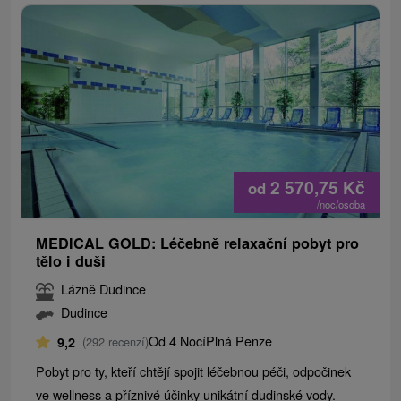
2 570,75
Kč
od
/noc/osoba
MEDICAL GOLD: Léčebně relaxační pobyt pro
tělo i duši
Lázně Dudince
Dudince
Od 4 Nocí
Plná Penze
9,2
(292 recenzí)
Pobyt pro ty, kteří chtějí spojit léčebnou péči, odpočinek
ve wellness a příznivé účinky unikátní dudinské vody.