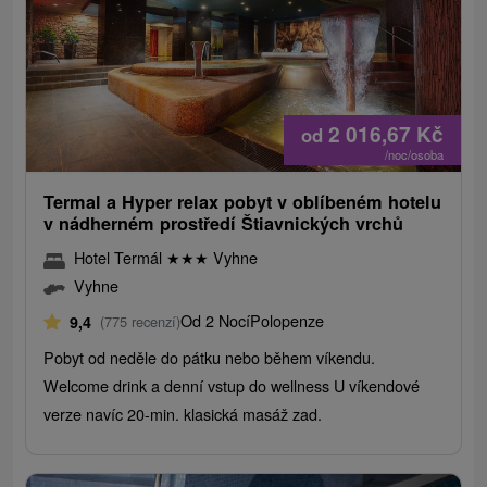
2 016,67
Kč
od
/noc/osoba
Termal a Hyper relax pobyt v oblíbeném hotelu
v nádherném prostředí Štiavnických vrchů
Hotel Termál
★
★
★
Vyhne
Vyhne
Od 2 Nocí
Polopenze
9,4
(775 recenzí)
Pobyt od neděle do pátku nebo během víkendu.
Welcome drink a denní vstup do wellness U víkendové
verze navíc 20-min. klasická masáž zad.