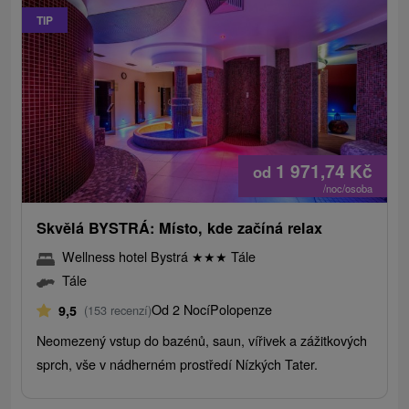
TIP
1 971,74
Kč
od
/noc/osoba
Skvělá BYSTRÁ: Místo, kde začíná relax
Wellness hotel Bystrá
★
★
★
Tále
Tále
Od 2 Nocí
Polopenze
9,5
(153 recenzí)
Neomezený vstup do bazénů, saun, vířivek a zážitkových
sprch, vše v nádherném prostředí Nízkých Tater.