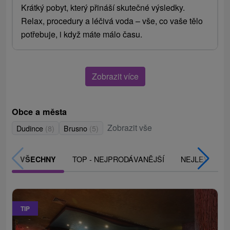
Krátký pobyt, který přináší skutečné výsledky.
Relax, procedury a léčivá voda – vše, co vaše tělo
potřebuje, i když máte málo času.
Zobrazit více
Obce a města
Zobrazit vše
Dudince
(8)
Brusno
(5)
TOP - NEJPRODÁVANĚJŠÍ
NEJLEVNĚJŠ
VŠECHNY
TIP