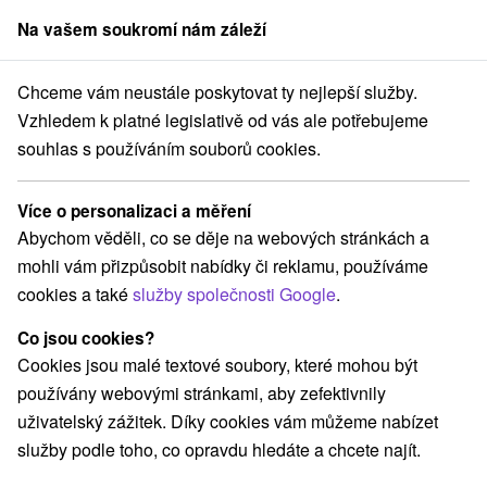
Na vašem soukromí nám záleží
člen skupiny
Sorger
Chceme vám neustále poskytovat ty nejlepší služby.
Pobyty na Slovensku
Jarní pobyty
Banskobystrický kraj
Vzhledem k platné legislativě od vás ale potřebujeme
souhlas s používáním souborů cookies.
Jarní pobyty Banskobystrický kraj
Více o personalizaci a měření
Kategorie
Abychom věděli, co se děje na webových stránkách a
mohli vám přizpůsobit nabídky či reklamu, používáme
Všechny kategorie
Pobyty v akci
(27)
cookies a také
služby společnosti Google
.
Wellness pobyty
Víkendové pobyty
(33)
(33)
Romantické pobyty
Pobyty pro seniory
(8)
(11)
Co jsou cookies?
Rodinné pobyty
(23)
Cookies jsou malé textové soubory, které mohou být
používány webovými stránkami, aby zefektivnily
uživatelský zážitek. Díky cookies vám můžeme nabízet
Vyberte lokalitu nebo termín
služby podle toho, co opravdu hledáte a chcete najít.