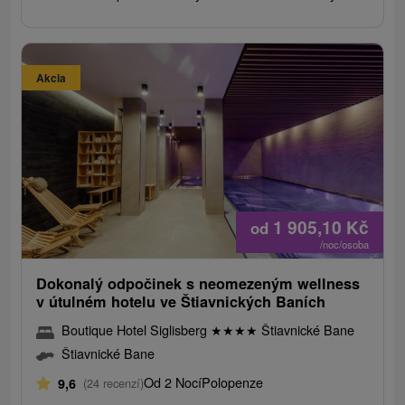
Akcia
1 905,10
Kč
od
/noc/osoba
Dokonalý odpočinek s neomezeným wellness
v útulném hotelu ve Štiavnických Baních
Boutique Hotel Siglisberg
★
★
★
★
Štiavnické Bane
Štiavnické Bane
Od 2 Nocí
Polopenze
9,6
(24 recenzí)