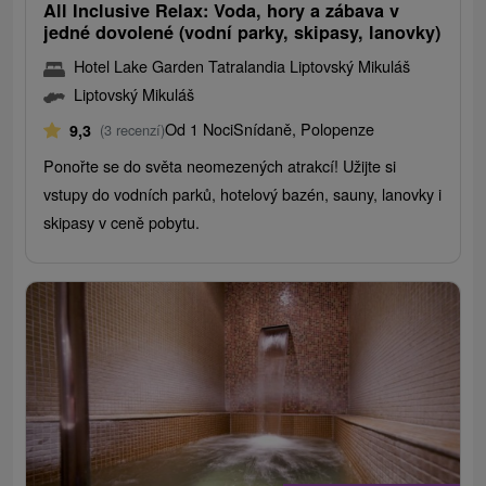
All Inclusive Relax: Voda, hory a zábava v
jedné dovolené (vodní parky, skipasy, ​​lanovky)
Hotel Lake Garden Tatralandia Liptovský Mikuláš
Liptovský Mikuláš
Od 1 Noci
Snídaně, Polopenze
9,3
(3 recenzí)
Ponořte se do světa neomezených atrakcí! Užijte si
vstupy do vodních parků, hotelový bazén, sauny, lanovky i
skipasy v ceně pobytu.