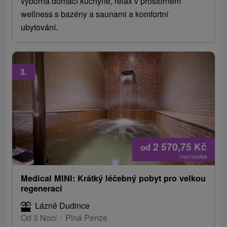
výborná domácí kuchyně, relax v prostorném
wellness s bazény a saunami a komfortní
ubytování.
3.
2 570,75
Kč
od
/noc/osoba
Medical MINI: Krátký léčebný pobyt pro velkou
regeneraci
Lázně Dudince
Od 3 Nocí
Plná Penze