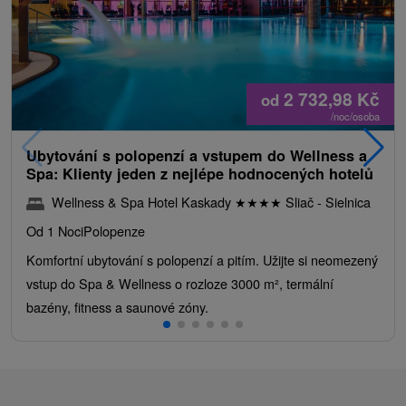
2 732,98
Kč
od
/noc/osoba
Ubytování s polopenzí a vstupem do Wellness a
Spa: Klienty jeden z nejlépe hodnocených hotelů
Wellness & Spa Hotel Kaskady
★
★
★
★
Sliač - Sielnica
Od 1 Noci
Polopenze
Komfortní ubytování s polopenzí a pitím. Užijte si neomezený
vstup do Spa & Wellness o rozloze 3000 m², termální
bazény, fitness a saunové zóny.