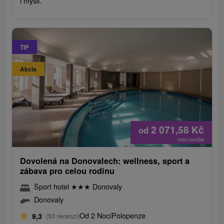
i mysli.
TIP
Akcia
2 071,58
Kč
od
/noc/osoba
Dovolená na Donovalech: wellness, sport a
zábava pro celou rodinu
Šport hotel
★
★
★
Donovaly
Donovaly
Od 2 Nocí
Polopenze
9,3
(53 recenzí)