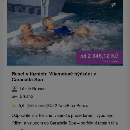
2 346,12
Kč
od
/noc/osoba
Reset v lázních: Víkendové hýčkání v
Caracalla Spa
Lázně Brusno
Brusno
Od 2 Nocí
Plná Penze
8,9
(882 recenzí)
Odpočiňte si v Brusně: víkend s procedurami, výborným
jídlem a vstupem do Caracalla Spa – perfektní restart těla