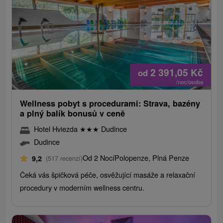
2 391,05
Kč
od
/noc/osoba
Wellness pobyt s procedurami: Strava, bazény
a plný balík bonusů v ceně
Hotel Hviezda
★
★
★
Dudince
Dudince
Od 2 Nocí
Polopenze, Plná Penze
9,2
(517 recenzí)
Čeká vás špičková péče, osvěžující masáže a relaxační
procedury v moderním wellness centru.