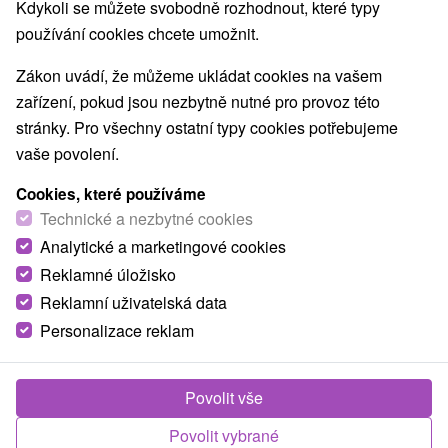
Nejprodávanější
Kdykoli se můžete svobodně rozhodnout, které typy
používání cookies chcete umožnit.
1.
Zákon uvádí, že můžeme ukládat cookies na vašem
zařízení, pokud jsou nezbytně nutné pro provoz této
stránky. Pro všechny ostatní typy cookies potřebujeme
vaše povolení.
Cookies, které používáme
2 840,31
Kč
od
Technické a nezbytné cookies
/noc/osoba
Analytické a marketingové cookies
Reklamné úložisko
All Inclusive wellness pobyt: Neomezený
relax, strava, nápoje a bazény
Reklamní uživatelská data
Personalizace reklam
Hotel Hviezda
★
★
★
Dudince
Od 2 Nocí
All Inclusive
Pobyt s neomezeným vstupem do bazénového a
Povolit vše
saunového světa. Plná penze a vybrané nápoje v
Povolit vybrané
příjemném prostředí hotelové restaurace a lobby