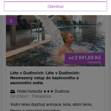
Odmítnut
2.
2 041,63
Kč
od
/noc/osoba
Léto v Dudincích: Léto v Dudincích:
Neomezený vstup do bazénového a
saunového světa
Hotel Hviezda
★
★
★
Dudince
Od 2 Nocí
Polopenze
Vodní relax doplňují animace, kola, stolní tenis,
fitness a relaxační procedury.