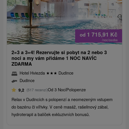
1 715,91
Kč
od
/noc/osoba
2=3 a 3=4! Rezervujte si pobyt na 2 nebo 3
noci a my vám přidáme 1 NOC NAVÍC
ZDARMA
Hotel Hviezda
★
★
★
Dudince
Dudince
Od 3 Nocí
Polopenze
9,2
(517 recenzí)
Relax v Dudincích s polopenzí a neomezeným vstupem
do bazénu či vířivky. V ceně masáž, rašelinový zábal,
hydroterapii a balíček exkluzivních bonusů.