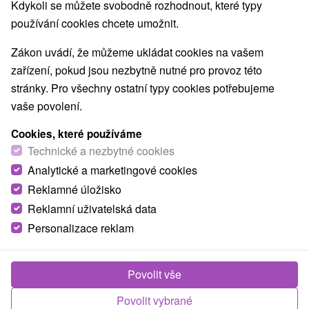
Nejprodávanější
Kdykoli se můžete svobodně rozhodnout, které typy
používání cookies chcete umožnit.
1.
Zákon uvádí, že můžeme ukládat cookies na vašem
zařízení, pokud jsou nezbytně nutné pro provoz této
stránky. Pro všechny ostatní typy cookies potřebujeme
vaše povolení.
Cookies, které používáme
2 720,51
Kč
od
Technické a nezbytné cookies
/noc/osoba
Analytické a marketingové cookies
Reklamné úložisko
Víkendový léčebný pobyt: Zasloužená
regenerace a odpočinek
Reklamní uživatelská data
Personalizace reklam
Lázně Sklené Teplice
Od 2 Nocí
Plná Penze
Vychutnejte si léčivé účinky termálních pramenů,
Povolit vše
relax v Jeskynní parní lázni a Lázni Marie Terezie,
Povolit vybrané
dopřejte si masáž či rašelinovou koupel.