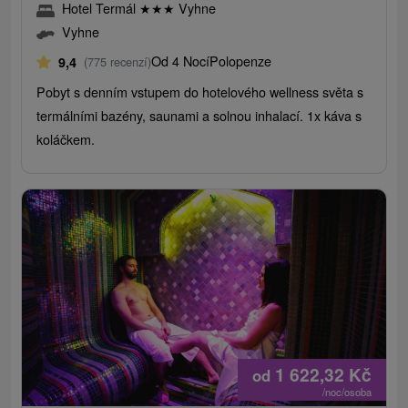
Hotel Termál
★
★
★
Vyhne
Vyhne
Od 4 Nocí
Polopenze
9,4
(775 recenzí)
Pobyt s denním vstupem do hotelového wellness světa s
termálními bazény, saunami a solnou inhalací. 1x káva s
koláčkem.
1 622,32
Kč
od
/noc/osoba