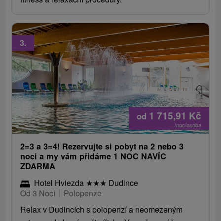
3.
1 715,91
Kč
od
/noc/osoba
2=3 a 3=4! Rezervujte si pobyt na 2 nebo 3
noci a my vám přidáme 1 NOC NAVÍC
ZDARMA
Hotel Hviezda
★
★
★
Dudince
Od 3 Nocí
Polopenze
Relax v Dudincích s polopenzí a neomezeným