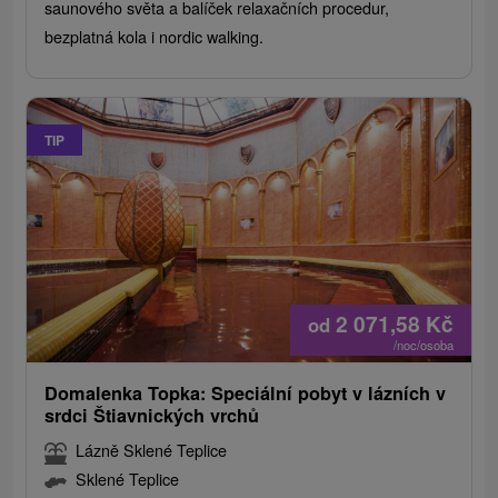
saunového světa a balíček relaxačních procedur,
bezplatná kola i nordic walking.
TIP
2 071,58
Kč
od
/noc/osoba
Domalenka Topka: Speciální pobyt v lázních v
srdci Štiavnických vrchů
Lázně Sklené Teplice
Sklené Teplice