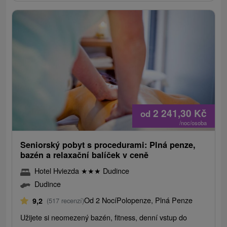
2 241,30
Kč
od
/noc/osoba
Seniorský pobyt s procedurami: Plná penze,
bazén a relaxační balíček v ceně
Hotel Hviezda
★
★
★
Dudince
Dudince
Od 2 Nocí
Polopenze, Plná Penze
9,2
(517 recenzí)
Užijete si neomezený bazén, fitness, denní vstup do