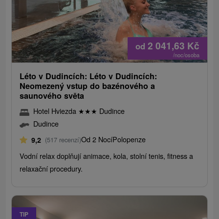
2 041,63
Kč
od
/noc/osoba
Léto v Dudincích: Léto v Dudincích:
Neomezený vstup do bazénového a
saunového světa
Hotel Hviezda
★
★
★
Dudince
Dudince
Od 2 Nocí
Polopenze
9,2
(517 recenzí)
Vodní relax doplňují animace, kola, stolní tenis, fitness a
relaxační procedury.
TIP