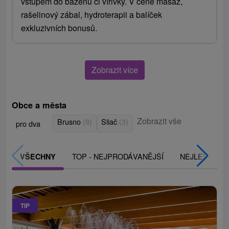
vstupem do bazénu či vířivky. V ceně masáž,
rašelinový zábal, hydroterapii a balíček
exkluzivních bonusů.
Zobrazit více
Obce a města
Zobrazit vše
Brusno
(9)
Sliač
(3)
pro dva
TOP - NEJPRODÁVANĚJŠÍ
NEJLEVNĚJŠ
VŠECHNY
TIP