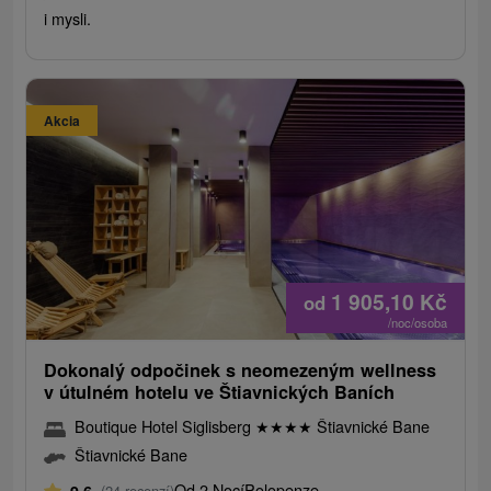
i mysli.
Akcia
1 905,10
Kč
od
/noc/osoba
Dokonalý odpočinek s neomezeným wellness
v útulném hotelu ve Štiavnických Baních
Boutique Hotel Siglisberg
★
★
★
★
Štiavnické Bane
Štiavnické Bane
Od 2 Nocí
Polopenze
(24 recenzí)