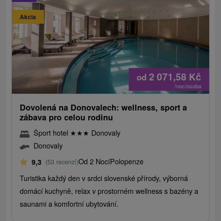
Akcia
2 071,58
Kč
od
/noc/osoba
Dovolená na Donovalech: wellness, sport a
zábava pro celou rodinu
Šport hotel
★
★
★
Donovaly
Donovaly
Od 2 Nocí
Polopenze
9,3
(53 recenzí)
Turistika každý den v srdci slovenské přírody, výborná
domácí kuchyně, relax v prostorném wellness s bazény a
saunami a komfortní ubytování.