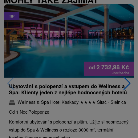
TIP
2 732,98
Kč
od
/noc/osoba
Ubytování s polopenzí a vstupem do Wellness a
Spa: Klienty jeden z nejlépe hodnocených hotelů
Wellness & Spa Hotel Kaskady
★
★
★
★
Sliač - Sielnica
Od 1 Noci
Polopenze
Komfortní ubytování s polopenzí a pitím. Užijte si neomezený
vstup do Spa & Wellness o rozloze 3000 m², termální
bazény, fitness a saunové zóny.