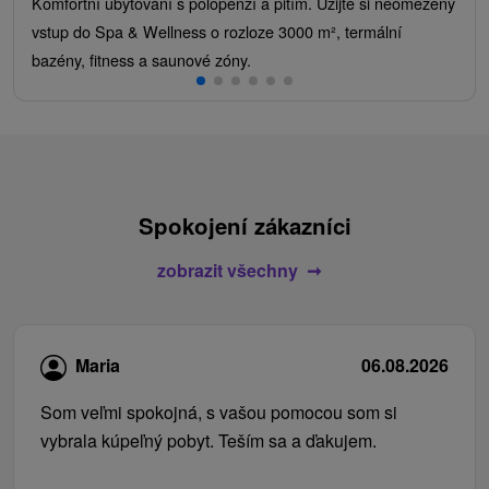
Komfortní ubytování s polopenzí a pitím. Užijte si neomezený
vstup do Spa & Wellness o rozloze 3000 m², termální
bazény, fitness a saunové zóny.
Spokojení zákazníci
zobrazit všechny
Maria
06.08.2026
Som veľmi spokojná, s vašou pomocou som si
vybrala kúpeľný pobyt. Teším sa a ďakujem.