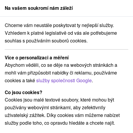
Na vašem soukromí nám záleží
člen skupiny
Sorger
Chceme vám neustále poskytovat ty nejlepší služby.
Last minute
Stredné Slovensko
Banskobystrický kraj
Donovaly
Vzhledem k platné legislativě od vás ale potřebujeme
souhlas s používáním souborů cookies.
Last minute Donovaly
Více o personalizaci a měření
Kategorie
Abychom věděli, co se děje na webových stránkách a
mohli vám přizpůsobit nabídky či reklamu, používáme
Všechny kategorie
Pobyty v akci
(2)
cookies a také
služby společnosti Google
.
Wellness pobyty
Víkendové pobyty
(2)
(2)
Rodinné pobyty
(2)
Co jsou cookies?
Cookies jsou malé textové soubory, které mohou být
používány webovými stránkami, aby zefektivnily
Vyberte lokalitu nebo termín
uživatelský zážitek. Díky cookies vám můžeme nabízet
služby podle toho, co opravdu hledáte a chcete najít.
Nejprodávanější