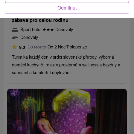
/noc/osoba
Odmítnut
Dovolená na Donovalech: wellness, sport a
zábava pro celou rodinu
Šport hotel
★
★
★
Donovaly
Donovaly
Od 2 Nocí
Polopenze
9,3
(53 recenzí)
Turistika každý den v srdci slovenské přírody, výborná
domácí kuchyně, relax v prostorném wellness s bazény a
saunami a komfortní ubytování.