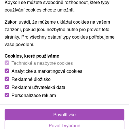
Kdykoli se můžete svobodně rozhodnout, které typy
používání cookies chcete umožnit.
Obce a města
Zákon uvádí, že můžeme ukládat cookies na vašem
zařízení, pokud jsou nezbytně nutné pro provoz této
pro dva
stránky. Pro všechny ostatní typy cookies potřebujeme
vaše povolení.
TOP - NEJPRODÁVANĚJŠÍ
NEJLEVNĚJŠ
VŠECHNY
Cookies, které používáme
Technické a nezbytné cookies
Analytické a marketingové cookies
TIP
Reklamné úložisko
Reklamní uživatelská data
Akcia
Personalizace reklam
Povolit vše
2 070,29
Kč
od
Povolit vybrané