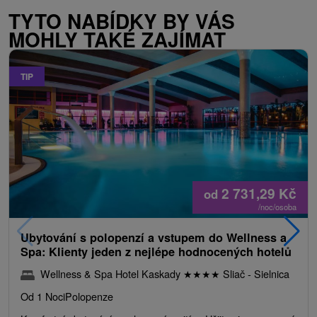
TYTO NABÍDKY BY VÁS
MOHLY TAKÉ ZAJÍMAT
TIP
2 731,29
Kč
od
/noc/osoba
Ubytování s polopenzí a vstupem do Wellness a
Spa: Klienty jeden z nejlépe hodnocených hotelů
Wellness & Spa Hotel Kaskady
★
★
★
★
Sliač - Sielnica
Od 1 Noci
Polopenze