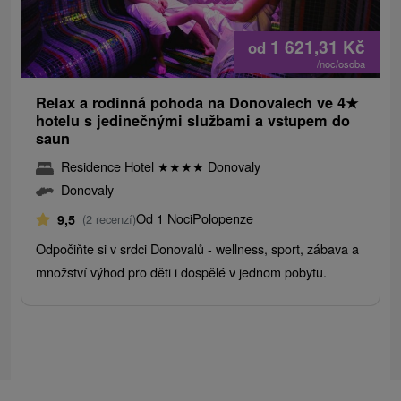
1 621,31
Kč
od
/noc/osoba
Relax a rodinná pohoda na Donovalech ve 4
★
hotelu s jedinečnými službami a vstupem do
saun
Residence Hotel
★
★
★
★
Donovaly
Donovaly
Od 1 Noci
Polopenze
9,5
(2 recenzí)
Odpočiňte si v srdci Donovalů - wellness, sport, zábava a
množství výhod pro děti i dospělé v jednom pobytu.