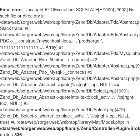
Fatal error
: Uncaught PDOException: SQLSTATE[HY000] [2002] No
such file or directory in
/data/web/sorger.web/web/app/library/Zend/Db/Adapter/Pdo/Abstract.
Stack trace: #0
/data/web/sorger.web/web/app/library/Zend/Db/Adapter/Pdo/Abstract.p
PDO->__construct('mysql:host=loca...', 'prodsorger',
'111111111111111...', Array) #1
/data/web/sorger.web/web/app/library/Zend/Db/Adapter/Pdo/Mysql.php
Zend_Db_Adapter_Pdo_Abstract->_connect() #2
/data/web/sorger.web/web/app/library/Zend/Db/Adapter/Abstract.php(9
Zend_Db_Adapter_Pdo_Mysql->_connect() #3
/data/web/sorger.web/web/app/library/Zend/Db/Adapter/Abstract.php(9
Zend_Db_Adapter_Abstract->quote('/cs|right-top', NULL) #4
/data/web/sorger.web/web/app/library/Zend/Db/Select.php(1000):
Zend_Db_Adapter_Abstract->quoteInto('textblock_activ...', '/cs|right-
top', NULL) #5
/data/web/sorger.web/web/app/library/Zend/Db/Select.php(475):
Zend_Db_Select->_where('textblock_activ...', '/cs|right-top', NULL,
true) #6 /data/web/sorger.web/web/app/library/Matj/Model.php( in
/data/web/sorger.web/web/app/library/Zend/Controller/Plugin/Bro
on line
336