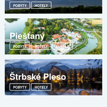
POBYTY
HOTELY
Piešťany
POBYTY
HOTELY
KÚPELE
Štrbské Pleso
POBYTY
HOTELY