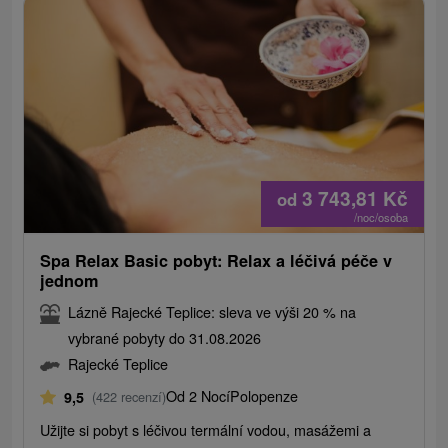
3 743,81
Kč
od
/noc/osoba
Spa Relax Basic pobyt: Relax a léčivá péče v
jednom
Lázně Rajecké Teplice: sleva ve výši 20 % na
vybrané pobyty do 31.08.2026
Rajecké Teplice
Od 2 Nocí
Polopenze
9,5
(422 recenzí)
Užijte si pobyt s léčivou termální vodou, masážemi a