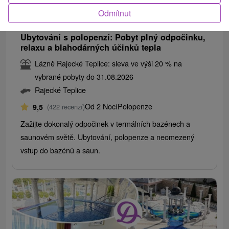
2 895,22
Kč
od
Odmítnut
/noc/osoba
Ubytování s polopenzí: Pobyt plný odpočinku,
relaxu a blahodárných účinků tepla
Lázně Rajecké Teplice: sleva ve výši 20 % na
vybrané pobyty do 31.08.2026
Rajecké Teplice
Od 2 Nocí
Polopenze
9,5
(422 recenzí)
Zažijte dokonalý odpočinek v termálních bazénech a
saunovém světě. Ubytování, polopenze a neomezený
vstup do bazénů a saun.