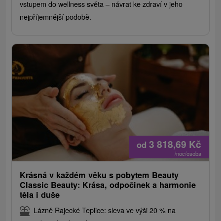
vstupem do wellness světa – návrat ke zdraví v jeho
nejpříjemnější podobě.
3 818,69
Kč
od
/noc/osoba
Krásná v každém věku s pobytem Beauty
Classic Beauty: Krása, odpočinek a harmonie
těla i duše
Lázně Rajecké Teplice: sleva ve výši 20 % na