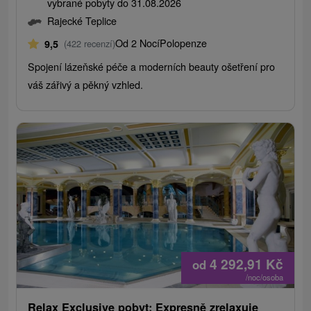
vybrané pobyty do 31.08.2026
Rajecké Teplice
Od 2 Nocí
Polopenze
9,5
(422 recenzí)
Spojení lázeňské péče a moderních beauty ošetření pro
váš zářivý a pěkný vzhled.
4 292,91
Kč
od
/noc/osoba
Relax Exclusive pobyt: Expresně zrelaxuje