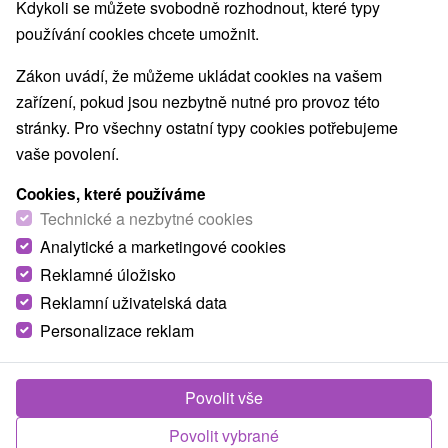
Nejprodávanější
Kdykoli se můžete svobodně rozhodnout, které typy
používání cookies chcete umožnit.
Zákon uvádí, že můžeme ukládat cookies na vašem
Obce a města
zařízení, pokud jsou nezbytně nutné pro provoz této
stránky. Pro všechny ostatní typy cookies potřebujeme
Rajecké Teplice
(5)
pro dva
vaše povolení.
Cookies, které používáme
TOP - NEJPRODÁVANĚJŠÍ
NEJLEVNĚJŠ
VŠECHNY
Technické a nezbytné cookies
Analytické a marketingové cookies
Reklamné úložisko
TIP
Reklamní uživatelská data
Personalizace reklam
Povolit vše
Povolit vybrané