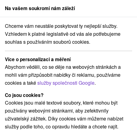
Na vašem soukromí nám záleží
člen skupiny
Sorger
Chceme vám neustále poskytovat ty nejlepší služby.
Pobyty na Slovensku
Víkendové pobyty
Rajecká dolina
Vzhledem k platné legislativě od vás ale potřebujeme
souhlas s používáním souborů cookies.
Víkendové pobyty Rajecká dolina
Více o personalizaci a měření
Kategorie
Abychom věděli, co se děje na webových stránkách a
mohli vám přizpůsobit nabídky či reklamu, používáme
Všechny kategorie
Pobyty v akci
(2)
cookies a také
služby společnosti Google
.
Wellness pobyty
Víkendové pobyty
(7)
(5)
Romantické pobyty
Pobyty pro seniory
(2)
(1)
Co jsou cookies?
Rodinné pobyty
(1)
Cookies jsou malé textové soubory, které mohou být
používány webovými stránkami, aby zefektivnily
uživatelský zážitek. Díky cookies vám můžeme nabízet
Vyberte lokalitu nebo termín
služby podle toho, co opravdu hledáte a chcete najít.