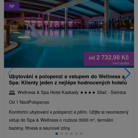
TIP
2 732,98
Kč
od
/noc/osoba
Ubytování s polopenzí a vstupem do Wellness a
Spa: Klienty jeden z nejlépe hodnocených hotelů
Wellness & Spa Hotel Kaskady
★
★
★
★
Sliač - Sielnica
Od 1 Noci
Polopenze
Komfortní ubytování s polopenzí a pitím. Užijte si neomezený
vstup do Spa & Wellness o rozloze 3000 m², termální
bazény, fitness a saunové zóny.