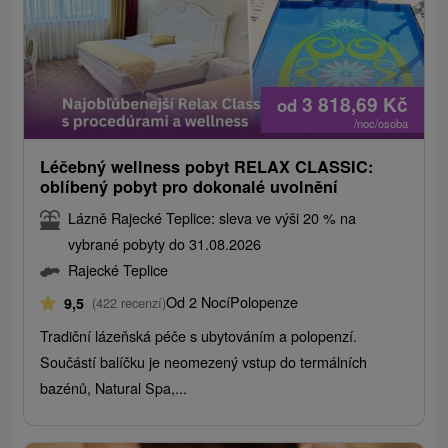
3 818,69
Kč
od
/noc/osoba
Léčebný wellness pobyt RELAX CLASSIC:
oblíbený pobyt pro dokonalé uvolnění
Lázně Rajecké Teplice: sleva ve výši 20 % na
vybrané pobyty do 31.08.2026
Rajecké Teplice
Od 2 Nocí
Polopenze
9,5
(422 recenzí)
Tradiční lázeňská péče s ubytováním a polopenzí.
Součástí balíčku je neomezený vstup do termálních
bazénů, Natural Spa,...