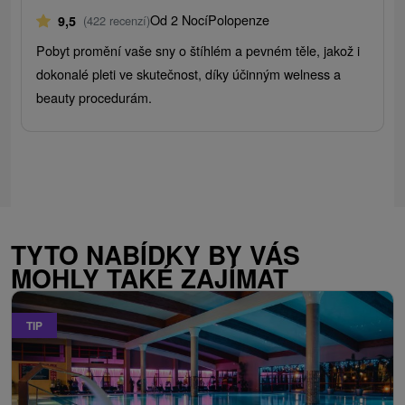
Od 2 Nocí
Polopenze
9,5
(422 recenzí)
Pobyt promění vaše sny o štíhlém a pevném těle, jakož i
dokonalé pleti ve skutečnost, díky účinným welness a
beauty procedurám.
TYTO NABÍDKY BY VÁS
MOHLY TAKÉ ZAJÍMAT
TIP