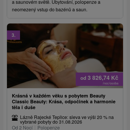
a saunovém světě. Ubytování, polopenze a
neomezený vstup do bazénů a saun.
3.
3 826,74
Kč
od
/noc/osoba
Krásná v každém věku s pobytem Beauty
Classic Beauty: Krása, odpočinek a harmonie
těla i duše
Lázně Rajecké Teplice: sleva ve výši 20 % na
vybrané pobyty do 31.08.2026
Od 2 Nocí
Polopenze