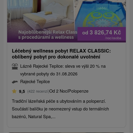
3 826,74
Kč
od
/noc/osoba
Léčebný wellness pobyt RELAX CLASSIC:
oblíbený pobyt pro dokonalé uvolnění
Lázně Rajecké Teplice: sleva ve výši 20 % na
vybrané pobyty do 31.08.2026
Rajecké Teplice
Od 2 Nocí
Polopenze
9,5
(422 recenzí)
Tradiční lázeňská péče s ubytováním a polopenzí.
Součástí balíčku je neomezený vstup do termálních
bazénů, Natural Spa,...