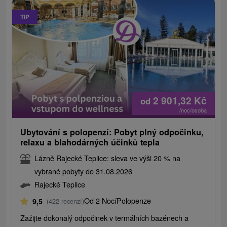
TIP
2 901,32
Kč
od
/noc/osoba
Ubytování s polopenzí: Pobyt plný odpočinku,
relaxu a blahodárných účinků tepla
Lázně Rajecké Teplice: sleva ve výši 20 % na
vybrané pobyty do 31.08.2026
Rajecké Teplice
Od 2 Nocí
Polopenze
9,5
(422 recenzí)
Zažijte dokonalý odpočinek v termálních bazénech a