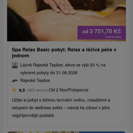
3 751,70
Kč
od
/noc/osoba
Spa Relax Basic pobyt: Relax a léčivá péče v
jednom
Lázně Rajecké Teplice: sleva ve výši 20 % na
vybrané pobyty do 31.08.2026
Rajecké Teplice
Od 2 Nocí
Polopenze
9,5
(422 recenzí)
Užijte si pobyt s léčivou termální vodou, masážemi a
vstupem do wellness světa – návrat ke zdraví v jeho
nejpříjemnější podobě.