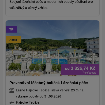
Spojení lázeňské péče a moderních beauty ošetření pro
váš zářivý a pěkný vzhled.
TIP
Akcia
3 826,74
Kč
od
/noc/osoba
Preventivní léčebný balíček Lázeňská péče
Lázně Rajecké Teplice: sleva ve výši 20 % na
vybrané pobyty do 31.08.2026
Rajecké Teplice