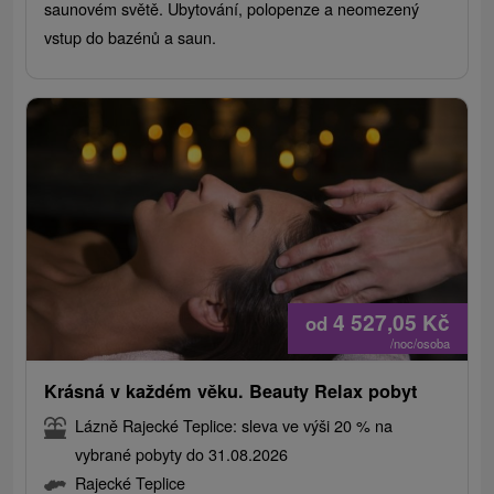
saunovém světě. Ubytování, polopenze a neomezený
vstup do bazénů a saun.
4 527,05
Kč
od
/noc/osoba
Krásná v každém věku. Beauty Relax pobyt
Lázně Rajecké Teplice: sleva ve výši 20 % na
vybrané pobyty do 31.08.2026
Rajecké Teplice