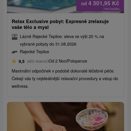
4 301,95
Kč
od
/noc/osoba
Relax Exclusive pobyt: Expresně zrelaxuje
vaše tělo a mysl
Lázně Rajecké Teplice: sleva ve výši 20 % na
vybrané pobyty do 31.08.2026
Rajecké Teplice
Od 2 Nocí
Polopenze
9,5
(422 recenzí)
Maximální odpočinek v podobě dokonalé léčebné péče.
Čekají vás ty nejideálnější relaxační procedury a vstup do
wellness.