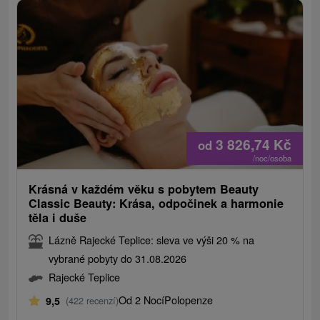
3 826,74
Kč
od
/noc/osoba
Krásná v každém věku s pobytem Beauty
Classic Beauty: Krása, odpočinek a harmonie
těla i duše
Lázně Rajecké Teplice: sleva ve výši 20 % na
vybrané pobyty do 31.08.2026
Rajecké Teplice
Od 2 Nocí
Polopenze
9,5
(422 recenzí)