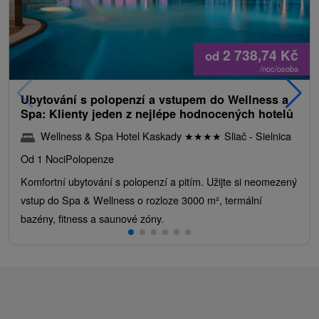
2 738,74
Kč
od
/noc/osoba
Ubytování s polopenzí a vstupem do Wellness a
Spa: Klienty jeden z nejlépe hodnocených hotelů
Wellness & Spa Hotel Kaskady
★
★
★
★
Sliač - Sielnica
Od 1 Noci
Polopenze
Komfortní ubytování s polopenzí a pitím. Užijte si neomezený
vstup do Spa & Wellness o rozloze 3000 m², termální
bazény, fitness a saunové zóny.