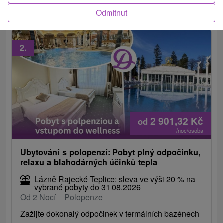
bazénů, Natural Spa,...
Odmítnut
2.
2 901,32
Kč
od
/noc/osoba
Ubytování s polopenzí: Pobyt plný odpočinku,
relaxu a blahodárných účinků tepla
Lázně Rajecké Teplice: sleva ve výši 20 % na
vybrané pobyty do 31.08.2026
Od 2 Nocí
Polopenze
Zažijte dokonalý odpočinek v termálních bazénech