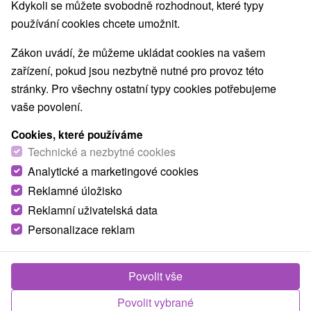
Nejprodávanější
Kdykoli se můžete svobodně rozhodnout, které typy
používání cookies chcete umožnit.
1.
Zákon uvádí, že můžeme ukládat cookies na vašem
zařízení, pokud jsou nezbytně nutné pro provoz této
stránky. Pro všechny ostatní typy cookies potřebujeme
vaše povolení.
Cookies, které používáme
3 826,74
Kč
od
Technické a nezbytné cookies
/noc/osoba
Analytické a marketingové cookies
Reklamné úložisko
Léčebný wellness pobyt RELAX CLASSIC:
oblíbený pobyt pro dokonalé uvolnění
Reklamní uživatelská data
Personalizace reklam
Lázně Rajecké Teplice: sleva ve výši 20 % na
vybrané pobyty do 31.08.2026
Od 2 Nocí
Polopenze
Povolit vše
Tradiční lázeňská péče s ubytováním a polopenzí.
Součástí balíčku je neomezený vstup do termálních
Povolit vybrané