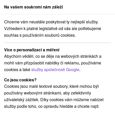
Na vašem soukromí nám záleží
člen skupiny
Sorger
Chceme vám neustále poskytovat ty nejlepší služby.
Pobyty na Slovensku
Lázeňské pobyty
Súľovské vrchy
Vzhledem k platné legislativě od vás ale potřebujeme
souhlas s používáním souborů cookies.
Lázeňské pobyty Súľovské vrchy
Více o personalizaci a měření
Kategorie
Abychom věděli, co se děje na webových stránkách a
mohli vám přizpůsobit nabídky či reklamu, používáme
Všechny kategorie
Pobyty v akci
(2)
cookies a také
služby společnosti Google
.
Wellness pobyty
Víkendové pobyty
(7)
(5)
Romantické pobyty
Pobyty pro seniory
(2)
(1)
Co jsou cookies?
Rodinné pobyty
(1)
Cookies jsou malé textové soubory, které mohou být
používány webovými stránkami, aby zefektivnily
uživatelský zážitek. Díky cookies vám můžeme nabízet
Vyberte lokalitu nebo termín
služby podle toho, co opravdu hledáte a chcete najít.