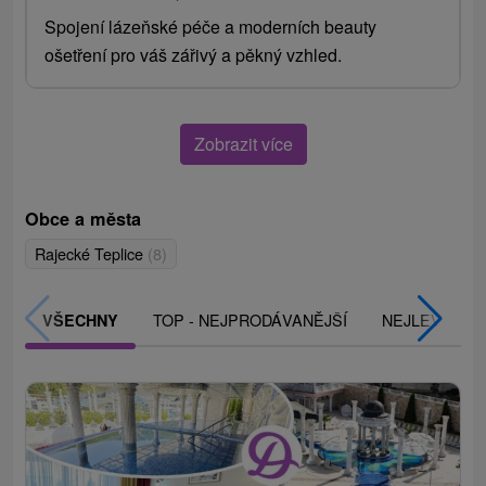
Spojení lázeňské péče a moderních beauty
ošetření pro váš zářivý a pěkný vzhled.
Zobrazit více
Obce a města
Rajecké Teplice
(8)
TOP - NEJPRODÁVANĚJŠÍ
NEJLEVNĚJŠ
VŠECHNY