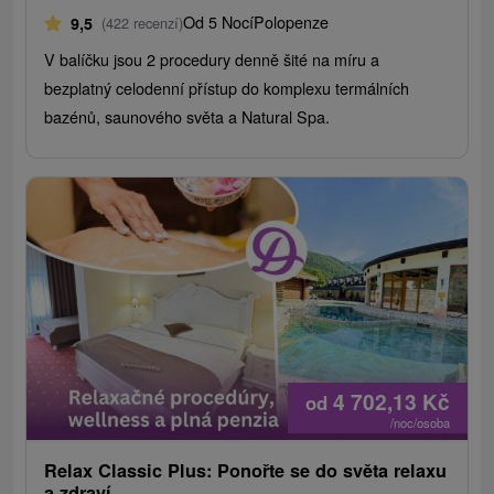
Od 5 Nocí
Polopenze
9,5
(422 recenzí)
V balíčku jsou 2 procedury denně šité na míru a
bezplatný celodenní přístup do komplexu termálních
bazénů, saunového světa a Natural Spa.
4 702,13
Kč
od
/noc/osoba
Relax Classic Plus: Ponořte se do světa relaxu
a zdraví