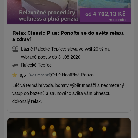
4 702,13
Kč
od
/noc/osoba
Relax Classic Plus: Ponořte se do světa relaxu
a zdraví
Lázně Rajecké Teplice: sleva ve výši 20 % na
vybrané pobyty do 31.08.2026
Rajecké Teplice
Od 2 Nocí
Plná Penze
9,5
(423 recenzí)
Léčivá termální voda, bohatý výběr masáží a neomezený
vstup do bazénů a saunového světa vám přinesou
dokonalý relax.