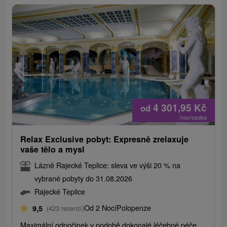
4 301,95
Kč
od
/noc/osoba
Relax Exclusive pobyt: Expresně zrelaxuje
vaše tělo a mysl
Lázně Rajecké Teplice: sleva ve výši 20 % na
vybrané pobyty do 31.08.2026
Rajecké Teplice
Od 2 Nocí
Polopenze
9,5
(423 recenzí)
Maximální odpočinek v podobě dokonalé léčebné péče.