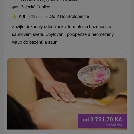
Rajecké Teplice
Od 2 Nocí
Polopenze
9,5
(423 recenzí)
Zažijte dokonalý odpočinek v termálních bazénech a
saunovém světě. Ubytování, polopenze a neomezený
vstup do bazénů a saun.
3 751,70
Kč
od
/noc/osoba