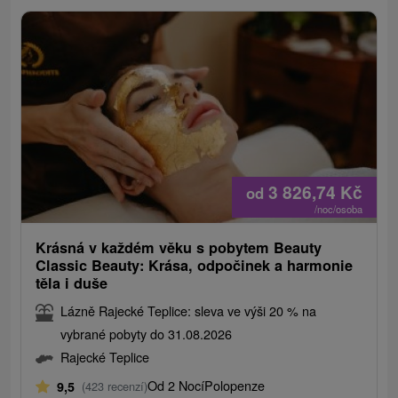
3 826,74
Kč
od
/noc/osoba
Krásná v každém věku s pobytem Beauty
Classic Beauty: Krása, odpočinek a harmonie
těla i duše
Lázně Rajecké Teplice: sleva ve výši 20 % na
vybrané pobyty do 31.08.2026
Rajecké Teplice
Od 2 Nocí
Polopenze
9,5
(423 recenzí)