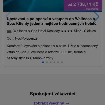
2 738,74
Kč
od
/noc/osoba
Ubytování s polopenzí a vstupem do Wellness a
Spa: Klienty jeden z nejlépe hodnocených hotelů
Wellness & Spa Hotel Kaskady
★
★
★
★
Sliač - Sielnica
Od 1 Noci
Polopenze
Komfortní ubytování s polopenzí a pitím. Užijte si neomezený
vstup do Spa & Wellness o rozloze 3000 m², termální
bazény, fitness a saunové zóny.
Spokojení zákazníci
zobrazit všechny