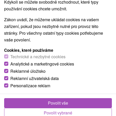
Nejprodávanější
Kdykoli se můžete svobodně rozhodnout, které typy
používání cookies chcete umožnit.
1.
Zákon uvádí, že můžeme ukládat cookies na vašem
zařízení, pokud jsou nezbytně nutné pro provoz této
stránky. Pro všechny ostatní typy cookies potřebujeme
vaše povolení.
Cookies, které používáme
3 826,74
Kč
od
Technické a nezbytné cookies
/noc/osoba
Analytické a marketingové cookies
Reklamné úložisko
Léčebný wellness pobyt RELAX CLASSIC:
oblíbený pobyt pro dokonalé uvolnění
Reklamní uživatelská data
Personalizace reklam
Lázně Rajecké Teplice: sleva ve výši 20 % na
vybrané pobyty do 31.08.2026
Od 2 Nocí
Polopenze
Povolit vše
Tradiční lázeňská péče s ubytováním a polopenzí.
Součástí balíčku je neomezený vstup do termálních
Povolit vybrané