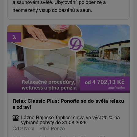
a saunovém světě. Ubytování, polopenze a
neomezený vstup do bazénů a saun.
3.
4 702,13
Kč
od
/noc/osoba
Relax Classic Plus: Ponořte se do světa relaxu
a zdraví
Lázně Rajecké Teplice: sleva ve výši 20 % na
vybrané pobyty do 31.08.2026
Od 2 Nocí
Plná Penze