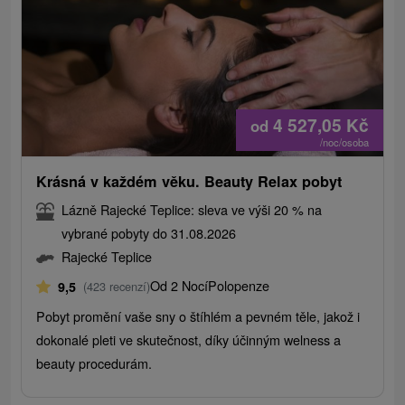
4 527,05
Kč
od
/noc/osoba
Krásná v každém věku. Beauty Relax pobyt
Lázně Rajecké Teplice: sleva ve výši 20 % na
vybrané pobyty do 31.08.2026
Rajecké Teplice
Od 2 Nocí
Polopenze
9,5
(423 recenzí)
Pobyt promění vaše sny o štíhlém a pevném těle, jakož i
dokonalé pleti ve skutečnost, díky účinným welness a
beauty procedurám.