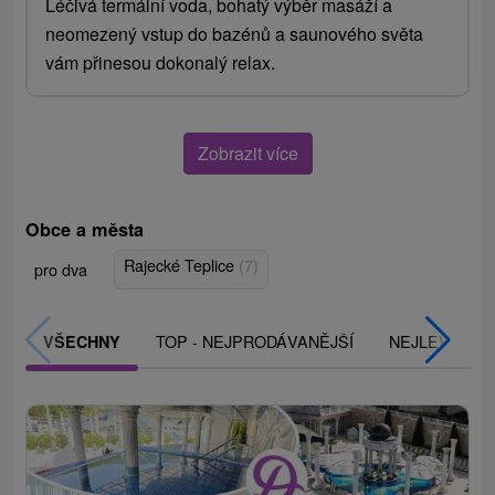
Léčivá termální voda, bohatý výběr masáží a
neomezený vstup do bazénů a saunového světa
vám přinesou dokonalý relax.
Zobrazit více
Obce a města
Rajecké Teplice
(7)
pro dva
TOP - NEJPRODÁVANĚJŠÍ
NEJLEVNĚJŠ
VŠECHNY