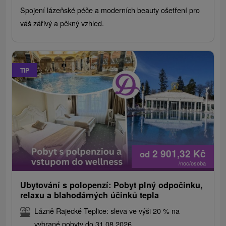
Spojení lázeňské péče a moderních beauty ošetření pro
váš zářivý a pěkný vzhled.
TIP
2 901,32
Kč
od
/noc/osoba
Ubytování s polopenzí: Pobyt plný odpočinku,
relaxu a blahodárných účinků tepla
Lázně Rajecké Teplice: sleva ve výši 20 % na
vybrané pobyty do 31.08.2026