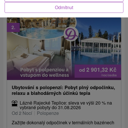
bazénů, Natural Spa,...
Odmítnut
2.
2 901,32
Kč
od
/noc/osoba
Ubytování s polopenzí: Pobyt plný odpočinku,
relaxu a blahodárných účinků tepla
Lázně Rajecké Teplice: sleva ve výši 20 % na
vybrané pobyty do 31.08.2026
Od 2 Nocí
Polopenze
Zažijte dokonalý odpočinek v termálních bazénech