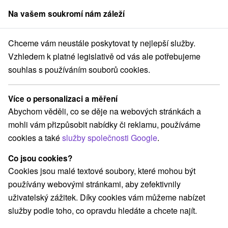
Na vašem soukromí nám záleží
člen skupiny
Sorger
Chceme vám neustále poskytovat ty nejlepší služby.
Pobyty na Slovensku
Wellness pobyty
Súľovské vrchy
Vzhledem k platné legislativě od vás ale potřebujeme
souhlas s používáním souborů cookies.
Wellness pobyty Súľovské vrchy
Více o personalizaci a měření
Kategorie
Abychom věděli, co se děje na webových stránkách a
mohli vám přizpůsobit nabídky či reklamu, používáme
Všechny kategorie
Pobyty v akci
(2)
cookies a také
služby společnosti Google
.
Wellness pobyty
Víkendové pobyty
(7)
(5)
Romantické pobyty
Pobyty pro seniory
(2)
(1)
Co jsou cookies?
Rodinné pobyty
(1)
Cookies jsou malé textové soubory, které mohou být
používány webovými stránkami, aby zefektivnily
uživatelský zážitek. Díky cookies vám můžeme nabízet
Vyberte lokalitu nebo termín
služby podle toho, co opravdu hledáte a chcete najít.