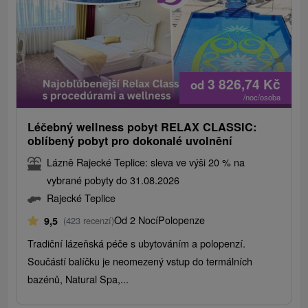
3 826,74
Kč
od
/noc/osoba
Léčebný wellness pobyt RELAX CLASSIC:
oblíbený pobyt pro dokonalé uvolnění
Lázně Rajecké Teplice: sleva ve výši 20 % na
vybrané pobyty do 31.08.2026
Rajecké Teplice
Od 2 Nocí
Polopenze
9,5
(423 recenzí)
Tradiční lázeňská péče s ubytováním a polopenzí.
Součástí balíčku je neomezený vstup do termálních
bazénů, Natural Spa,...