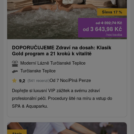
Sleva 17 %
4 392,74
Kč
od
3 643,98
Kč
od
/noc/osoba
DOPORUČUJEME Zdraví na dosah: Klasik
Gold program a 21 kroků k vitalitě
Moderní Lázně Turčianské Teplice
Turčianske Teplice
Od 7 Nocí
Plná Penze
9,2
(541 recenzí)
Dopřejte si luxusní VIP zážitek a svému zdraví
profesionální péči. Procedury šité na míru a vstup do
SPA & Aquaparku.
Akcia