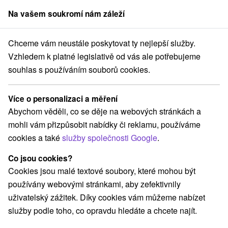
Na vašem soukromí nám záleží
člen skupiny
Sorger
Chceme vám neustále poskytovat ty nejlepší služby.
ebné pobyty
Stredné Slovensko
Žilinský kraj
Turčianske Teplice
Vzhledem k platné legislativě od vás ale potřebujeme
souhlas s používáním souborů cookies.
Léčebné pobyty Turčianske Teplice
Více o personalizaci a měření
Kategorie
Abychom věděli, co se děje na webových stránkách a
mohli vám přizpůsobit nabídky či reklamu, používáme
Všechny kategorie
Pobyty v akci
(8)
cookies a také
služby společnosti Google
.
Wellness pobyty
Víkendové pobyty
(12)
(9)
Romantické pobyty
Pobyty pro seniory
(1)
(4)
Co jsou cookies?
Rodinné pobyty
(7)
Cookies jsou malé textové soubory, které mohou být
používány webovými stránkami, aby zefektivnily
uživatelský zážitek. Díky cookies vám můžeme nabízet
Vyberte lokalitu nebo termín
služby podle toho, co opravdu hledáte a chcete najít.