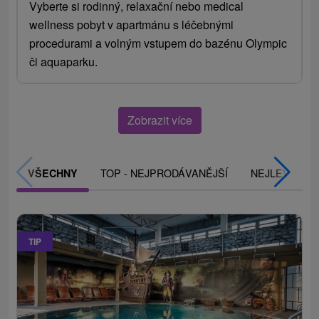
Vyberte si rodinný, relaxační nebo medical
wellness pobyt v apartmánu s léčebnými
procedurami a volným vstupem do bazénu Olympic
či aquaparku.
Zobrazit více
TOP - NEJPRODÁVANĚJŠÍ
NEJLEVNĚJŠ
VŠECHNY
TIP