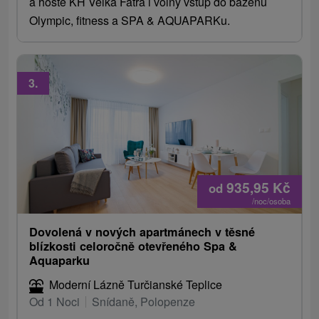
a hosté KH Velká Fatra i volný vstup do bazénu
Olympic, fitness a SPA & AQUAPARKu.
3.
935,95
Kč
od
/noc/osoba
Dovolená v nových apartmánech v těsné
blízkosti celoročně otevřeného Spa &
Aquaparku
Moderní Lázně Turčianské Teplice
Od 1 Noci
Snídaně, Polopenze