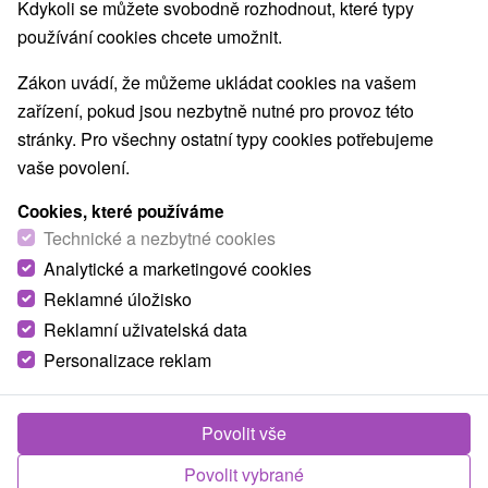
Nejprodávanější
Kdykoli se můžete svobodně rozhodnout, které typy
používání cookies chcete umožnit.
1.
Zákon uvádí, že můžeme ukládat cookies na vašem
zařízení, pokud jsou nezbytně nutné pro provoz této
stránky. Pro všechny ostatní typy cookies potřebujeme
vaše povolení.
Cookies, které používáme
2 021,66
Kč
od
Technické a nezbytné cookies
/noc/osoba
Analytické a marketingové cookies
Reklamné úložisko
Zdraví a odpočinek pro seniory v srdci Turca s
maximem benefitů za výhodnou cenu
Reklamní uživatelská data
Personalizace reklam
Moderní Lázně Turčianské Teplice
Od 5 Nocí
Polopenze
Balíček nabízí vstupní lékařskou prohlídku, 8
Povolit vše
procedur včetně oxygenoterapie a volný vstup do
Povolit vybrané
bazénu Olympic, fitness či SPA & AQUAPARKu.