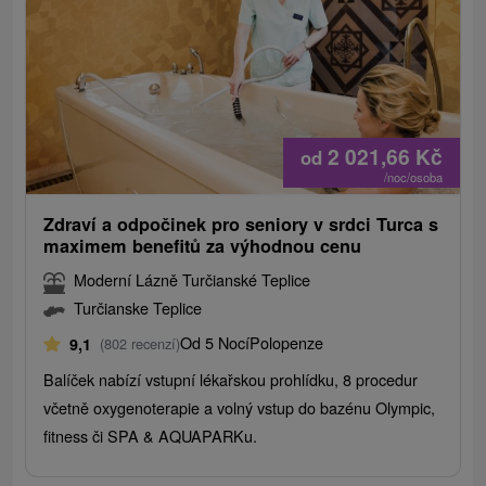
2 021,66
Kč
od
/noc/osoba
Zdraví a odpočinek pro seniory v srdci Turca s
maximem benefitů za výhodnou cenu
Moderní Lázně Turčianské Teplice
Turčianske Teplice
Od 5 Nocí
Polopenze
9,1
(802 recenzí)
Balíček nabízí vstupní lékařskou prohlídku, 8 procedur
včetně oxygenoterapie a volný vstup do bazénu Olympic,
fitness či SPA & AQUAPARKu.