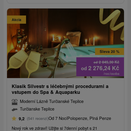
Akcia
Sleva 20 %
2 845,30
Kč
od
2 276,24
Kč
od
/noc/osoba
Klasik Silvestr s léčebnými procedurami a
vstupem do Spa & Aquaparku
Moderní Lázně Turčianské Teplice
Turčianske Teplice
Od 7 Nocí
Polopenze, Plná Penze
9,2
(541 recenzí)
Nový rok ve zdraví! Užijte si 7denní pobyt s 21