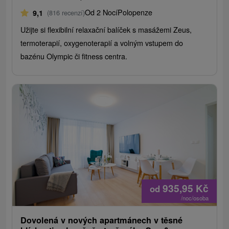
Od 2 Nocí
Polopenze
9,1
(816 recenzí)
Užijte si flexibilní relaxační balíček s masážemi Zeus,
termoterapií, oxygenoterapií a volným vstupem do
bazénu Olympic či fitness centra.
935,95
Kč
od
/noc/osoba
Dovolená v nových apartmánech v těsné