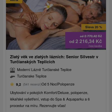
Sleva 20 %
2 770,42
Kč
od
2 216,34
Kč
od
/noc/osoba
Zlatý věk ve zlatých lázních: Senior Silvestr v
Turčianských Teplicích
Moderní Lázně Turčianské Teplice
Turčianske Teplice
Od 5 Nocí
Polopenze
9,2
(541 recenzí)
Ubytování v pokojích Komfort/Deluxe, polopenze,
lékařské vyšetření, vstup do Spa & Aquaparku a 6
procedur na míru. Rezervujte včas!