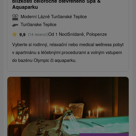
blízkosti celoročně otevřeného Spa &
Aquaparku
Moderní Lázně Turčianské Teplice
Turčianske Teplice
Od 1 Noci
Snídaně, Polopenze
9,9
(14 recenzí)
Vyberte si rodinný, relaxační nebo medical wellness pobyt
v apartmánu s léčebnými procedurami a volným vstupem
do bazénu Olympic či aquaparku.