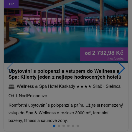
TIP
2 732,98
Kč
od
/noc/osoba
Ubytování s polopenzí a vstupem do Wellness a
Spa: Klienty jeden z nejlépe hodnocených hotelů
Wellness & Spa Hotel Kaskady
★
★
★
★
Sliač - Sielnica
Od 1 Noci
Polopenze
Komfortní ubytování s polopenzí a pitím. Užijte si neomezený
vstup do Spa & Wellness o rozloze 3000 m², termální
bazény, fitness a saunové zóny.