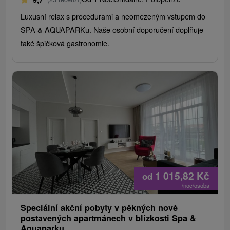
Luxusní relax s procedurami a neomezeným vstupem do
SPA & AQUAPARKu. Naše osobní doporučení doplňuje
také špičková gastronomie.
1 015,82
Kč
od
/noc/osoba
Speciální akční pobyty v pěkných nově
postavených apartmánech v blízkosti Spa &
Aquaparku