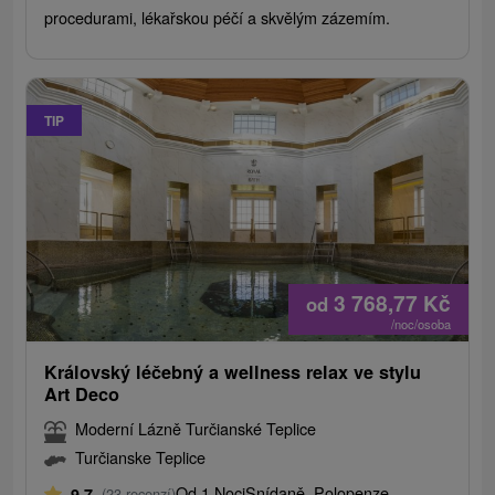
procedurami, lékařskou péčí a skvělým zázemím.
TIP
3 768,77
Kč
od
/noc/osoba
Královský léčebný a wellness relax ve stylu
Art Deco
Moderní Lázně Turčianské Teplice
Turčianske Teplice
Od 1 Noci
Snídaně, Polopenze
9,7
(23 recenzí)