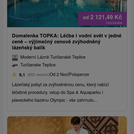
2 121,49
Kč
od
/noc/osoba
Domalenka TOPKA: Léčba i vodní svět v jedné
ceně – výjimečný cenově zvýhodněný
lázeňský balík
Moderní Lázně Turčianské Teplice
Turčianske Teplice
Od 2 Nocí
Polopenze
9,1
(802 recenzí)
Lázeňský pobyt za zvýhodněnou cenu, který nabízí
léčebné procedury, vstup do Spa & Aquaparku i
plaveckého bazénu Olympic - vše zahrnuto...