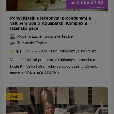
2 096,54
Kč
od
/noc/osoba
Pobyt Klasik s léčebnými procedurami a
vstupem Spa & Aquaparku: Komplexní
lázeňská péče
Moderní Lázně Turčianské Teplice
Turčianske Teplice
Od 7 Nocí
Polopenze, Plná Penze
9,1
(825 recenzí)
Vstupní lékařská prohlídka, 21 léčebných procedur a
hosté KH Velká Fatra i volný vstup do bazénu Olympic,
fitness a SPA & AQUAPARKu.
Akcia