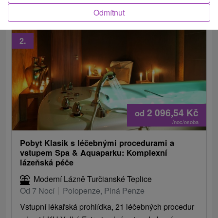
Odmítnut
2.
2 096,54
Kč
od
/noc/osoba
Pobyt Klasik s léčebnými procedurami a
vstupem Spa & Aquaparku: Komplexní
lázeňská péče
Moderní Lázně Turčianské Teplice
Od 7 Nocí
Polopenze, Plná Penze
Vstupní lékařská prohlídka, 21 léčebných procedur