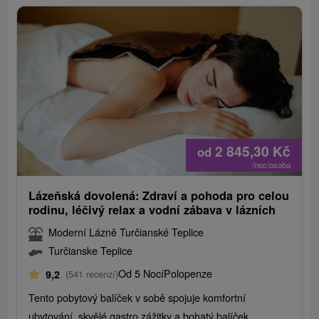
2 845,30
Kč
od
/noc/osoba
Lázeňská dovolená: Zdraví a pohoda pro celou
rodinu, léčivý relax a vodní zábava v lázních
Moderní Lázně Turčianské Teplice
Turčianske Teplice
Od 5 Nocí
Polopenze
9,2
(541 recenzí)
Tento pobytový balíček v sobě spojuje komfortní
ubytování, skvělé gastro zážitky a bohatý balíček