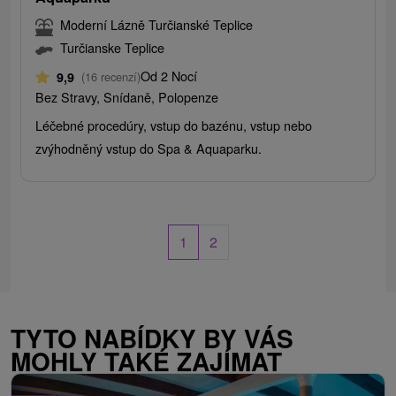
Moderní Lázně Turčianské Teplice
Turčianske Teplice
Od 2 Nocí
9,9
(16 recenzí)
Bez Stravy, Snídaně, Polopenze
Léčebné procedúry, vstup do bazénu, vstup nebo
zvýhodněný vstup do Spa & Aquaparku.
1
2
TYTO NABÍDKY BY VÁS
MOHLY TAKÉ ZAJÍMAT