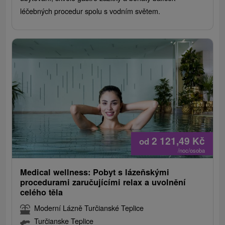
léčebných procedur spolu s vodním světem.
2 121,49
Kč
od
/noc/osoba
Medical wellness: Pobyt s lázeňskými
procedurami zaručujícími relax a uvolnění
celého těla
Moderní Lázně Turčianské Teplice
Turčianske Teplice