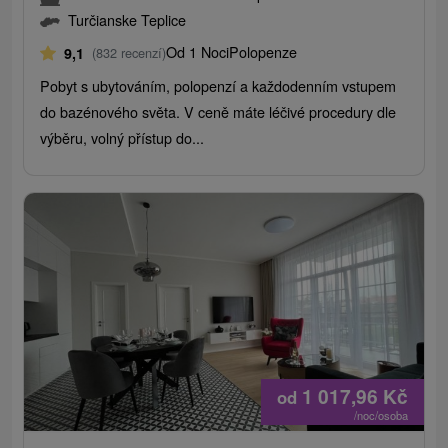
Turčianske Teplice
Od 1 Noci
Polopenze
9,1
(832 recenzí)
Pobyt s ubytováním, polopenzí a každodenním vstupem
do bazénového světa. V ceně máte léčivé procedury dle
výběru, volný přístup do...
1 017,96
Kč
od
/noc/osoba