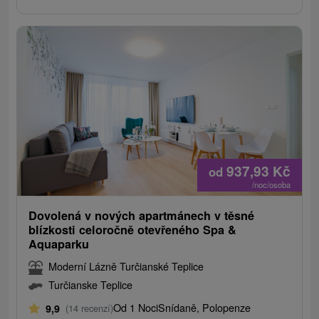
937,93
Kč
od
/noc/osoba
Dovolená v nových apartmánech v těsné
blízkosti celoročně otevřeného Spa &
Aquaparku
Moderní Lázně Turčianské Teplice
Turčianske Teplice
Od 1 Noci
Snídaně, Polopenze
9,9
(14 recenzí)