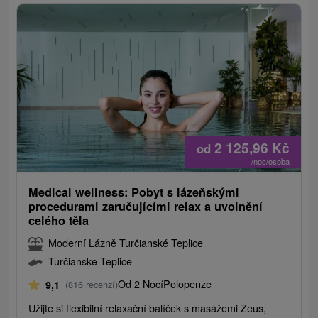
2 125,96
Kč
od
/noc/osoba
Medical wellness: Pobyt s lázeňskými
procedurami zaručujícími relax a uvolnění
celého těla
Moderní Lázně Turčianské Teplice
Turčianske Teplice
Od 2 Nocí
Polopenze
9,1
(816 recenzí)
Užijte si flexibilní relaxační balíček s masážemi Zeus,