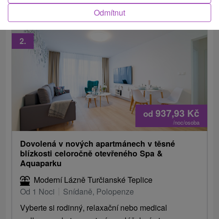
Odmítnut
2.
937,93
Kč
od
/noc/osoba
Dovolená v nových apartmánech v těsné
blízkosti celoročně otevřeného Spa &
Aquaparku
Moderní Lázně Turčianské Teplice
Od 1 Noci
Snídaně, Polopenze
Vyberte si rodinný, relaxační nebo medical