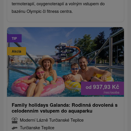
termoterapií, oxygenoterapií a volným vstupem do
bazénu Olympic či fitness centra.
TIP
Akcia
937,93
Kč
od
/noc/osoba
Family holidays Galanda: Rodinná dovolená s
celodenním vstupem do aquaparku
Moderní Lázně Turčianské Teplice
Turčianske Teplice