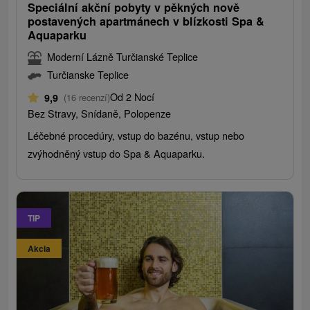
Speciální akční pobyty v pěkných nově
postavených apartmánech v blízkosti Spa &
Aquaparku
Moderní Lázně Turčianské Teplice
Turčianske Teplice
Od 2 Nocí
9,9
(16 recenzí)
Bez Stravy, Snídaně, Polopenze
Léčebné procedúry, vstup do bazénu, vstup nebo
zvýhodněný vstup do Spa & Aquaparku.
TIP
Akcia