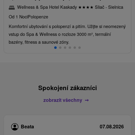
Wellness & Spa Hotel Kaskady
★
★
★
★
Sliač - Sielnica
Od 1 Noci
Polopenze
Komfortní ubytování s polopenzí a pitím. Užijte si neomezený
vstup do Spa & Wellness o rozloze 3000 m², termální
bazény, fitness a saunové zóny.
Spokojení zákazníci
zobrazit všechny
Beata
07.08.2026