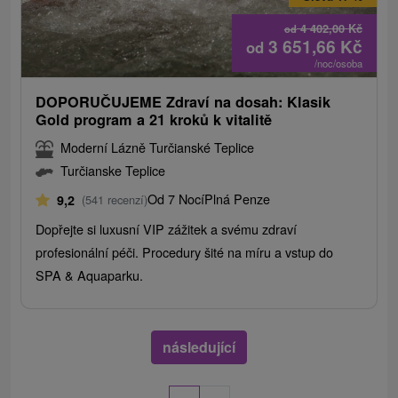
4 402,00
Kč
od
3 651,66
Kč
od
/noc/osoba
DOPORUČUJEME Zdraví na dosah: Klasik
Gold program a 21 kroků k vitalitě
Moderní Lázně Turčianské Teplice
Turčianske Teplice
Od 7 Nocí
Plná Penze
9,2
(541 recenzí)
Dopřejte si luxusní VIP zážitek a svému zdraví
profesionální péči. Procedury šité na míru a vstup do
SPA & Aquaparku.
následující