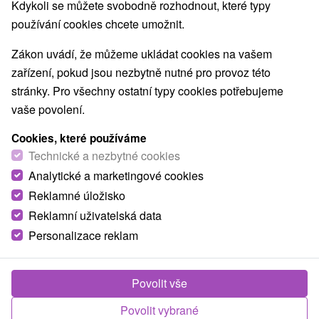
Nejprodávanější
Kdykoli se můžete svobodně rozhodnout, které typy
používání cookies chcete umožnit.
1.
Zákon uvádí, že můžeme ukládat cookies na vašem
zařízení, pokud jsou nezbytně nutné pro provoz této
stránky. Pro všechny ostatní typy cookies potřebujeme
vaše povolení.
Cookies, které používáme
937,93
Kč
od
Technické a nezbytné cookies
/noc/osoba
Analytické a marketingové cookies
Reklamné úložisko
Family holidays Galanda: Rodinná dovolená s
celodenním vstupem do aquaparku
Reklamní uživatelská data
Personalizace reklam
Moderní Lázně Turčianské Teplice
Od 1 Noci
Polopenze
Užijete si neomezený aquapark, polopenzi v hotelu
Povolit vše
Veľká Fatra a pro děti jsou připraveny zábavné
Povolit vybrané
animace v dětském koutku.