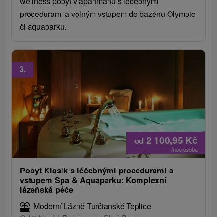
wellness pobyt v apartmánu s léčebnými
procedurami a volným vstupem do bazénu Olympic
či aquaparku.
3.
2 100,95
Kč
od
/noc/osoba
Pobyt Klasik s léčebnými procedurami a
vstupem Spa & Aquaparku: Komplexní
lázeňská péče
Moderní Lázně Turčianské Teplice