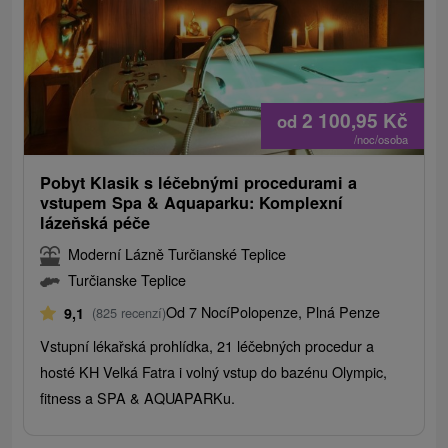
2 100,95
Kč
od
/noc/osoba
Pobyt Klasik s léčebnými procedurami a
vstupem Spa & Aquaparku: Komplexní
lázeňská péče
Moderní Lázně Turčianské Teplice
Turčianske Teplice
Od 7 Nocí
Polopenze, Plná Penze
9,1
(825 recenzí)
Vstupní lékařská prohlídka, 21 léčebných procedur a
hosté KH Velká Fatra i volný vstup do bazénu Olympic,
fitness a SPA & AQUAPARKu.