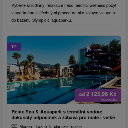
Vyberte si rodinný, relaxační nebo medical wellness pobyt
v apartmánu s léčebnými procedurami a volným vstupem
do bazénu Olympic či aquaparku.
TIP
2 125,96
Kč
od
/noc/osoba
Relax Spa & Aquapark s termální vodou:
dokonalý odpočinek a zábava pro malé i velké
Moderní Lázně Turčianské Teplice