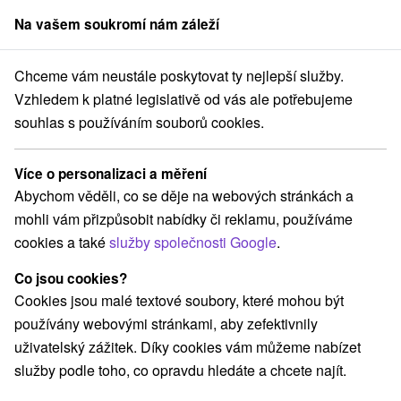
Na vašem soukromí nám záleží
člen skupiny
Sorger
Chceme vám neustále poskytovat ty nejlepší služby.
ness pobyty
Stredné Slovensko
Žilinský kraj
Turčianske Teplice
Vzhledem k platné legislativě od vás ale potřebujeme
souhlas s používáním souborů cookies.
Wellness pobyty Turčianske Teplice
Více o personalizaci a měření
Kategorie
Abychom věděli, co se děje na webových stránkách a
mohli vám přizpůsobit nabídky či reklamu, používáme
Všechny kategorie
Pobyty v akci
(8)
cookies a také
služby společnosti Google
.
Wellness pobyty
Víkendové pobyty
(12)
(9)
Romantické pobyty
Pobyty pro seniory
(1)
(4)
Co jsou cookies?
Rodinné pobyty
(7)
Cookies jsou malé textové soubory, které mohou být
používány webovými stránkami, aby zefektivnily
uživatelský zážitek. Díky cookies vám můžeme nabízet
Vyberte lokalitu nebo termín
služby podle toho, co opravdu hledáte a chcete najít.