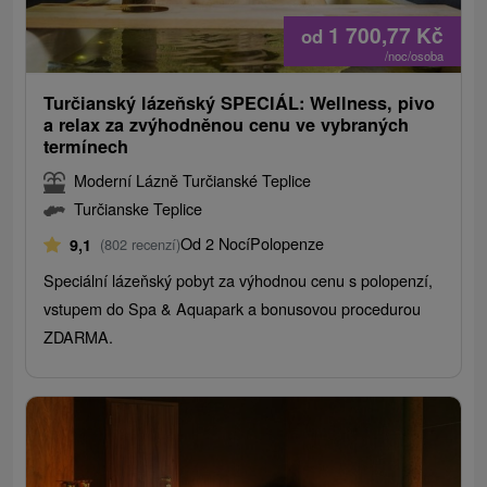
1 700,77
Kč
od
/noc/osoba
Turčianský lázeňský SPECIÁL: Wellness, pivo
a relax za zvýhodněnou cenu ve vybraných
termínech
Moderní Lázně Turčianské Teplice
Turčianske Teplice
Od 2 Nocí
Polopenze
9,1
(802 recenzí)
Speciální lázeňský pobyt za výhodnou cenu s polopenzí,
vstupem do Spa & Aquapark a bonusovou procedurou
ZDARMA.