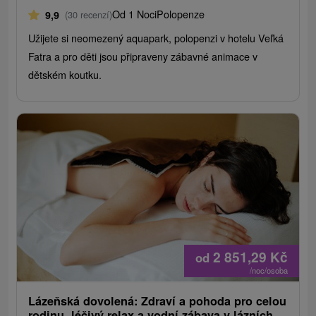
Od 1 Noci
Polopenze
9,9
(30 recenzí)
Užijete si neomezený aquapark, polopenzi v hotelu Veľká
Fatra a pro děti jsou připraveny zábavné animace v
dětském koutku.
2 851,29
Kč
od
/noc/osoba
Lázeňská dovolená: Zdraví a pohoda pro celou
rodinu, léčivý relax a vodní zábava v lázních