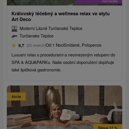
/noc/osoba
Královský léčebný a wellness relax ve stylu
Art Deco
Moderní Lázně Turčianské Teplice
Turčianske Teplice
Od 1 Noci
Snídaně, Polopenze
9,7
(23 recenzí)
Luxusní relax s procedurami a neomezeným vstupem do
SPA & AQUAPARKu. Naše osobní doporučení doplňuje
také špičková gastronomie.
Akcia
Sleva 17 %