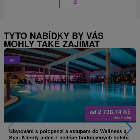
1
2
TYTO NABÍDKY BY VÁS
MOHLY TAKÉ ZAJÍMAT
TIP
2 738,74
Kč
od
/noc/osoba
Ubytování s polopenzí a vstupem do Wellness a
Spa: Klienty jeden z nejlépe hodnocených hotelů