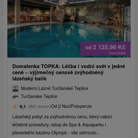
2 125,96
Kč
od
/noc/osoba
Domalenka TOPKA: Léčba i vodní svět v jedné
ceně – výjimečný cenově zvýhodněný
lázeňský balík
Moderní Lázně Turčianské Teplice
Turčianske Teplice
Od 2 Nocí
Polopenze
9,1
(802 recenzí)
Lázeňský pobyt za zvýhodněnou cenu, který nabízí
léčebné procedury, vstup do Spa & Aquaparku i
plaveckého bazénu Olympic - vše zahrnuto...