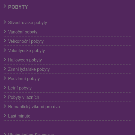
POBYTY
Silvestrovské pobyty
Vánoční pobyty
Velikonoční pobyty
Valentýnské pobyty
Halloween pobyty
Zimní lyžařské pobyty
Podzimní pobyty
Letní pobyty
Pobyty v lázních
Romantický víkend pro dva
Last minute
Ubytování na Slovensku