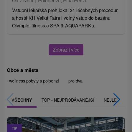
Od 7 Nocí
Polopenze, Plná Penze
Vstupní lékařská prohlídka, 21 léčebných procedur
a hosté KH Velká Fatra i volný vstup do bazénu
Olympic, fitness a SPA & AQUAPARKu.
Zobrazit více
Obce a města
wellness pobyty s polpenzí
pro dva
TOP - NEJPRODÁVANĚJŠÍ
NEJLEVNĚJŠ
VŠECHNY
TIP