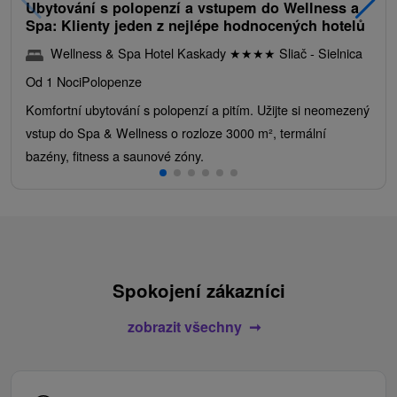
Ubytování s polopenzí a vstupem do Wellness a
Spa: Klienty jeden z nejlépe hodnocených hotelů
Wellness & Spa Hotel Kaskady
★
★
★
★
Sliač - Sielnica
Od 1 Noci
Polopenze
Komfortní ubytování s polopenzí a pitím. Užijte si neomezený
vstup do Spa & Wellness o rozloze 3000 m², termální
bazény, fitness a saunové zóny.
Spokojení zákazníci
zobrazit všechny