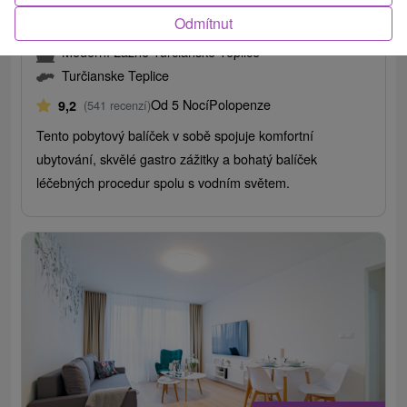
Lázeňská dovolená: Zdraví a pohoda pro celou
Odmítnut
rodinu, léčivý relax a vodní zábava v lázních
Moderní Lázně Turčianské Teplice
Turčianske Teplice
Od 5 Nocí
Polopenze
9,2
(541 recenzí)
Tento pobytový balíček v sobě spojuje komfortní
ubytování, skvělé gastro zážitky a bohatý balíček
léčebných procedur spolu s vodním světem.