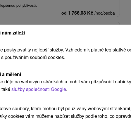
 zlepšenou pohyblivostí.
1 766,08
Kč
od
/noc/osoba
A - SORGER EXCLUSIVE: Piešťanský relax ve
 nám záleží
 Park
★
Piešťany
Od 2 Nocí
Polopenze
poskytovat ty nejlepší služby. Vzhledem k platné legislativě o
 s používáním souborů cookies.
ytováním a polopenzí, neomezeným vstupem do krytého bazénu a
em do saun a 1 procedurou v ceně.
2 090,30
Kč
od
/noc/osoba
i a měření
e děje na webových stránkách a mohli vám přizpůsobit nabídky
 také
služby společnosti Google
.
Zobrazit více
xtové soubory, které mohou být používány webovými stránkami, 
 Díky cookies vám můžeme nabízet služby podle toho, co opravd
eda
(2)