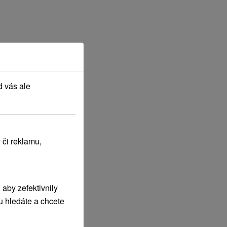
d vás ale
 či reklamu,
aby zefektivnily
u hledáte a chcete