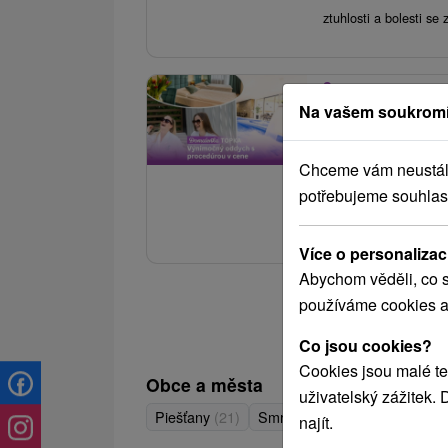
ztuhlosti a bolesti se
3.
Domalenka TOPK
Na vašem soukromí
Wellness hotelu
Hotel Park
★
★
★
Chceme vám neustále 
potřebujeme souhlas
Relaxační pobyt s ub
vířivky, 2-hod. vstup
Více o personalizac
Abychom věděli, co s
používáme cookies a
Co jsou cookies?
Cookies jsou malé te
Obce a města
uživatelský zážitek.
Piešťany
(21)
Smrdáky
(4)
Dunajská Str
najít.