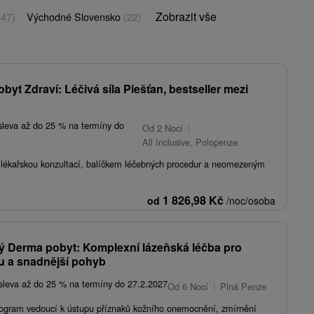
Zobrazit vše
(47)
Východné Slovensko
(22)
obyt Zdraví: Léčivá síla Piešťan, bestseller mezi
sleva až do 25 % na termíny do
Od 2 Nocí
All Inclusive, Polopenze
s lékařskou konzultací, balíčkem léčebných procedur a neomezeným
1 826,98
Kč
od
/noc/osoba
ký Derma pobyt: Komplexní lázeňská léčba pro
u a snadnější pohyb
sleva až do 25 % na termíny do 27.2.2027
Od 6 Nocí
Plná Penze
ogram vedoucí k ústupu příznaků kožního onemocnění, zmírnění