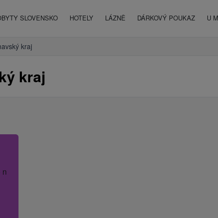
OBYTY SLOVENSKO
HOTELY
LÁZNĚ
DÁRKOVÝ POUKAZ
U 
navský kraj
ký kraj
 název hotelu.