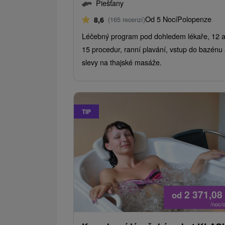
Piešťany
Od 5 Nocí
Polopenze
8,6
(165 recenzí)
Léčebný program pod dohledem lékaře, 12 
15 procedur, ranní plavání, vstup do bazénu
slevy na thajské masáže.
TIP
2 371,08
od
/noc/