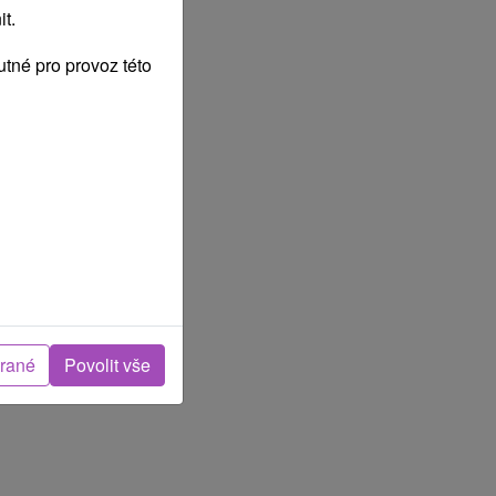
t.
tné pro provoz této
brané
Povolit vše