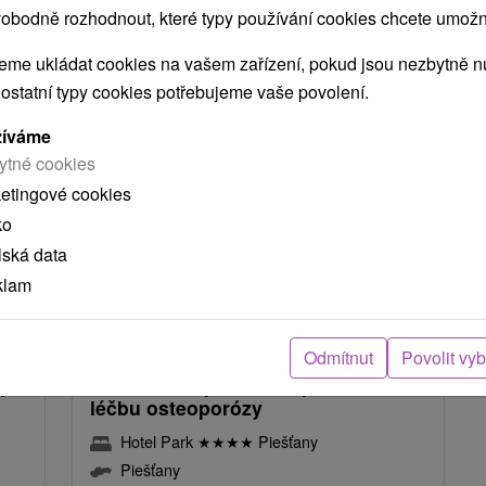
obodně rozhodnout, které typy používání cookies chcete umožni
NEJLEVNĚJŠÍ
NEJDRAŽŠÍ
PODLE HODNOCENÍ
me ukládat cookies na vašem zařízení, pokud jsou nezbytně nu
 ostatní typy cookies potřebujeme vaše povolení.
žíváme
TIP
ytné cookies
ketingové cookies
ko
lská data
klam
Kč
1 757,85
Kč
od
osoba
/noc/osoba
Odmítnut
Povolit vy
í:
OsteoVital - pomoc na prevenci a
léčbu osteoporózy
Hotel Park
★
★
★
★
Piešťany
Piešťany