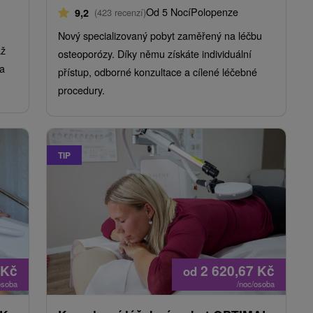
Od 5 Nocí
Polopenze
9,2
(423 recenzí)
Nový specializovaný pobyt zaměřený na léčbu
až
osteoporózy. Díky němu získáte individuální
 a
přístup, odborné konzultace a cílené léčebné
procedury.
TIP
Kč
2 620,67
Kč
od
osoba
/noc/osoba