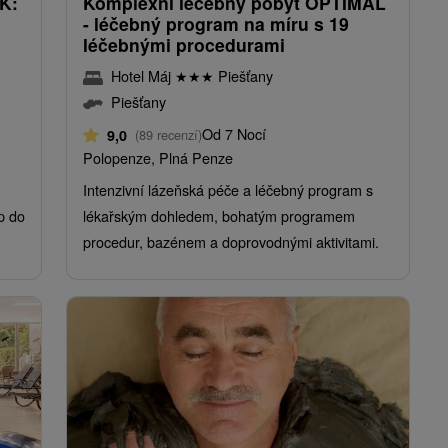
K:
Komplexní léčebný pobyt OPTIMAL
- léčebný program na míru s 19
léčebnými procedurami
Hotel Máj
★
★
★
Piešťany
Piešťany
Od 7 Nocí
9,0
(89 recenzí)
Polopenze, Plná Penze
Intenzivní lázeňská péče a léčebný program s
p do
lékařským dohledem, bohatým programem
procedur, bazénem a doprovodnými aktivitami.