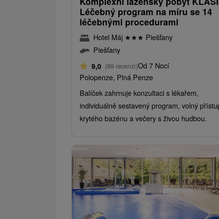
Komplexní lázeňský pobyt KLASI
Léčebný program na míru se 14
léčebnými procedurami
Hotel Máj
★
★
★
Piešťany
Piešťany
Od 7 Nocí
9,0
(89 recenzí)
Polopenze, Plná Penze
Balíček zahrnuje konzultaci s lékařem,
individuálně sestavený program, volný přístu
krytého bazénu a večery s živou hudbou.