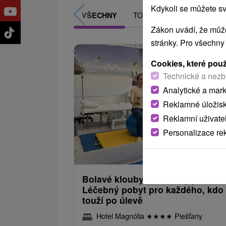
Kdykoli se můžete sv
TOP - NEJPRODÁVANĚJŠÍ
VŠECHNY
Zákon uvádí, že může
stránky. Pro všechny
Cookies, které pou
Technické a nezb
Analytické a mar
Reklamné úložis
Reklamní uživate
Personalizace re
2 385,31
od
/noc/
Bolavé klouby? Piešťany pomáhaj
Léčebný pobyt pro každého, kdo
touží po úlevě
Hotel Magnólia
★
★
★
★
Piešťany