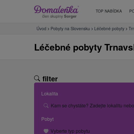
TOP NABÍDKA
P
člen skupiny
Sorger
Úvod
Pobyty na Slovensku
Léčebné pobyty
Tr
Léčebné pobyty Trnavs
filter
Lokalita
Kam se chystáte? Zadejte lokalitu nebo
Pobyt
Vyberte typ pobytu