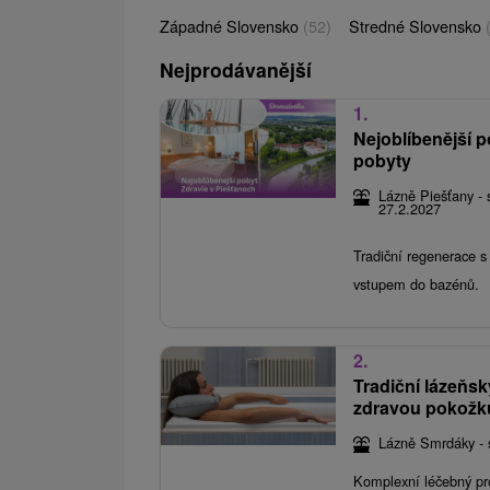
Západné Slovensko
(52)
Stredné Slovensko
Nejprodávanější
1.
Nejoblíbenější p
pobyty
Lázně Piešťany - 
27.2.2027
Tradiční regenerace 
vstupem do bazénů.
2.
Tradiční lázeňs
zdravou pokožk
Lázně Smrdáky - 
Komplexní léčebný pr