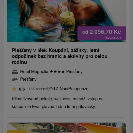
2 096,70
Kč
od
/noc/osoba
Piešťany v létě: Koupání, zážitky, letní
odpočinek bez hranic a aktivity pro celou
rodinu
Hotel Magnólia
★
★
★
★
Piešťany
Piešťany
Od 2 Nocí
Polopenze
8,6
(165 recenzí)
Klimatizované pokoje, wellness, masáž, vstup na
koupaliště Eva, plavba lodí a letní grilovačky.