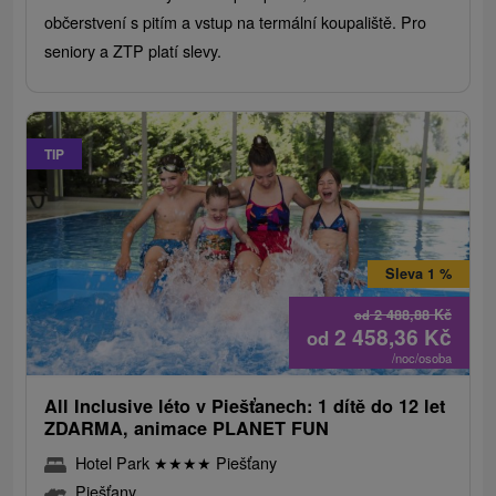
občerstvení s pitím a vstup na termální koupaliště. Pro
seniory a ZTP platí slevy.
TIP
Sleva 1 %
2 488,88
Kč
od
2 458,36
Kč
od
/noc/osoba
All Inclusive léto v Piešťanech: 1 dítě do 12 let
ZDARMA, animace PLANET FUN
Hotel Park
★
★
★
★
Piešťany
Piešťany