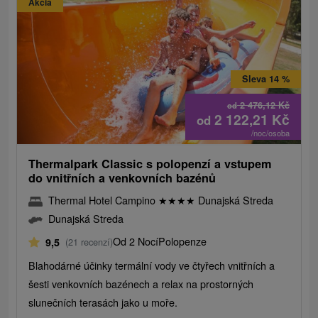
Akcia
Sleva 14 %
2 476,12
Kč
od
2 122,21
Kč
od
/noc/osoba
Thermalpark Classic s polopenzí a vstupem
do vnitřních a venkovních bazénů
Thermal Hotel Campino
★
★
★
★
Dunajská Streda
Dunajská Streda
Od 2 Nocí
Polopenze
9,5
(21 recenzí)
Blahodárné účinky termální vody ve čtyřech vnitřních a
šesti venkovních bazénech a relax na prostorných
slunečních terasách jako u moře.