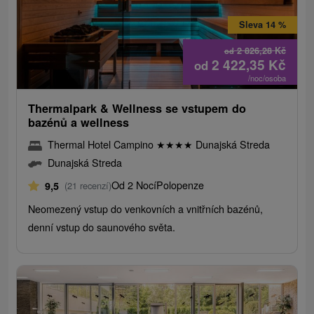
Sleva 14 %
2 826,28
Kč
od
2 422,35
Kč
od
/noc/osoba
Thermalpark & ​​Wellness se vstupem do
bazénů a wellness
Thermal Hotel Campino
★
★
★
★
Dunajská Streda
Dunajská Streda
Od 2 Nocí
Polopenze
9,5
(21 recenzí)
Neomezený vstup do venkovních a vnitřních bazénů,
denní vstup do saunového světa.