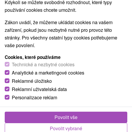
Nejprodávanější
Kdykoli se můžete svobodně rozhodnout, které typy
používání cookies chcete umožnit.
1.
Zákon uvádí, že můžeme ukládat cookies na vašem
zařízení, pokud jsou nezbytně nutné pro provoz této
stránky. Pro všechny ostatní typy cookies potřebujeme
vaše povolení.
Cookies, které používáme
1 830,83
Kč
od
Technické a nezbytné cookies
/noc/osoba
Analytické a marketingové cookies
Reklamné úložisko
Nejoblíbenější pobyt Zdraví: Léčivá síla
Piešťan, bestseller mezi pobyty
Reklamní uživatelská data
Personalizace reklam
Lázně Piešťany - sleva až do 25 % na termíny
do 27.2.2027
Od 2 Nocí
All Inclusive, Polopenze
Povolit vše
Tradiční regenerace s lékařskou konzultací,
balíčkem léčebných procedur a neomezeným
Povolit vybrané