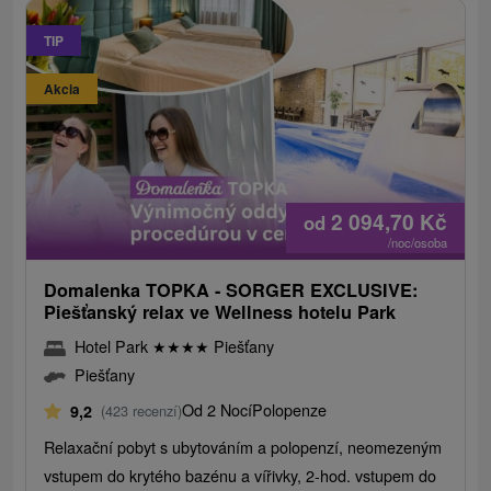
TIP
Akcia
2 094,70
Kč
od
/noc/osoba
Domalenka TOPKA - SORGER EXCLUSIVE:
Piešťanský relax ve Wellness hotelu Park
Hotel Park
★
★
★
★
Piešťany
Piešťany
Od 2 Nocí
Polopenze
9,2
(423 recenzí)
Relaxační pobyt s ubytováním a polopenzí, neomezeným
vstupem do krytého bazénu a vířivky, 2-hod. vstupem do