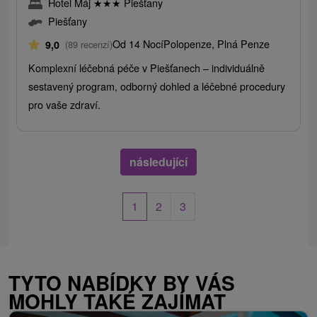
Hotel Máj
★
★
★
Piešťany
Piešťany
Od 14 Nocí
Polopenze, Plná Penze
9,0
(89 recenzí)
Komplexní léčebná péče v Piešťanech – individuálně
sestavený program, odborný dohled a léčebné procedury
pro vaše zdraví.
následující
1
2
3
TYTO NABÍDKY BY VÁS
MOHLY TAKÉ ZAJÍMAT