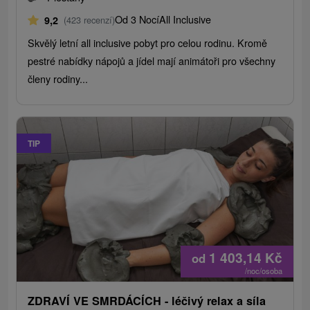
Od 3 Nocí
All Inclusive
9,2
(423 recenzí)
Skvělý letní all inclusive pobyt pro celou rodinu. Kromě
pestré nabídky nápojů a jídel mají animátoři pro všechny
členy rodiny...
TIP
1 403,14
Kč
od
/noc/osoba
ZDRAVÍ VE SMRDÁCÍCH - léčivý relax a síla