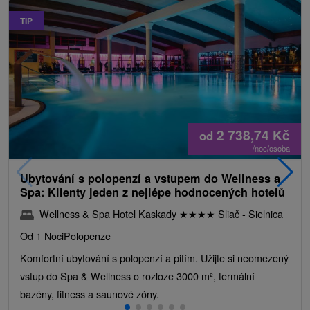
TIP
2 738,74
Kč
od
/noc/osoba
Ubytování s polopenzí a vstupem do Wellness a
Spa: Klienty jeden z nejlépe hodnocených hotelů
Wellness & Spa Hotel Kaskady
★
★
★
★
Sliač - Sielnica
Od 1 Noci
Polopenze
Komfortní ubytování s polopenzí a pitím. Užijte si neomezený
vstup do Spa & Wellness o rozloze 3000 m², termální
bazény, fitness a saunové zóny.