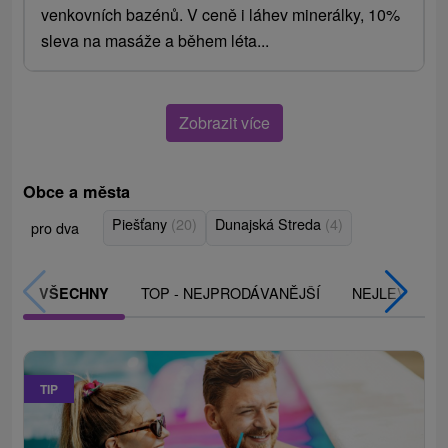
venkovních bazénů. V ceně i láhev minerálky, 10%
sleva na masáže a během léta...
Zobrazit více
Obce a města
Piešťany
(20)
Dunajská Streda
(4)
pro dva
TOP - NEJPRODÁVANĚJŠÍ
NEJLEVNĚJŠ
VŠECHNY
TIP