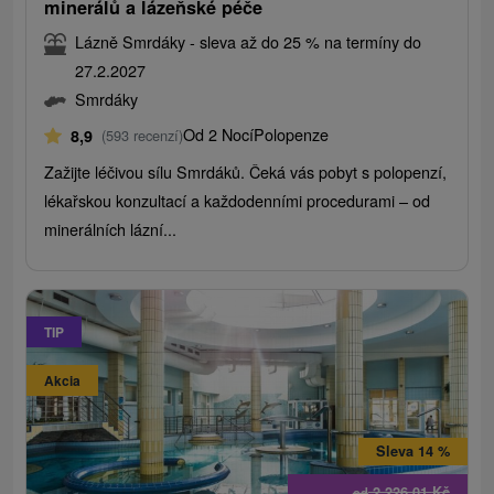
minerálů a lázeňské péče
Lázně Smrdáky - sleva až do 25 % na termíny do
27.2.2027
Smrdáky
Od 2 Nocí
Polopenze
8,9
(593 recenzí)
Zažijte léčivou sílu Smrdáků. Čeká vás pobyt s polopenzí,
lékařskou konzultací a každodenními procedurami – od
minerálních lázní...
TIP
Akcia
Sleva 14 %
2 226,01
Kč
od