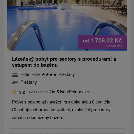
1 708,02
Kč
od
/noc/osoba
Lázeňský pobyt pro seniory s procedurami a
vstupem do bazénu
Hotel Park
★
★
★
★
Piešťany
Piešťany
Od 5 Nocí
Polopenze
9,2
(423 recenzí)
Pobyt s polopenzí navržen pro dokonalou úlevu těla.
Obsahuje odbornou konzultaci, uvolňující procedury,
zábal a neomezený bazén.