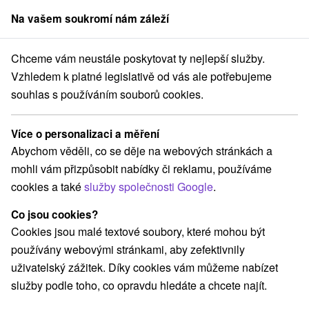
Na vašem soukromí nám záleží
člen skupiny
Sorger
Chceme vám neustále poskytovat ty nejlepší služby.
Pobyty na Slovensku
Pobyty v akci
Trnavský kraj
Vzhledem k platné legislativě od vás ale potřebujeme
souhlas s používáním souborů cookies.
Pobyty v akci Trnavský kraj
Více o personalizaci a měření
Kategorie
Abychom věděli, co se děje na webových stránkách a
mohli vám přizpůsobit nabídky či reklamu, používáme
Všechny kategorie
Pobyty v akci
(28)
cookies a také
služby společnosti Google
.
Wellness pobyty
Víkendové pobyty
(40)
(30)
Romantické pobyty
Pobyty pro seniory
(9)
(21)
Co jsou cookies?
Rodinné pobyty
(23)
Cookies jsou malé textové soubory, které mohou být
používány webovými stránkami, aby zefektivnily
uživatelský zážitek. Díky cookies vám můžeme nabízet
Vyberte lokalitu nebo termín
služby podle toho, co opravdu hledáte a chcete najít.