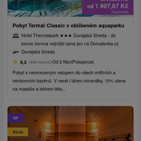
1 907,87
Kč
od
/noc/osoba
Pobyt Termal Classic v oblíbeném aquaparku
Hotel Thermalpark
★
★
★
Dunajská Streda - do
konce června nejnižší cena jen na Domalenka.cz
Dunajská Streda
Od 2 Nocí
Polopenze
9,3
(496 recenzí)
Pobyt s neomezeným vstupem do všech vnitřních a
venkovních bazénů. V ceně i láhev minerálky, 10% sleva
na masáže a během léta...
TIP
Akcia