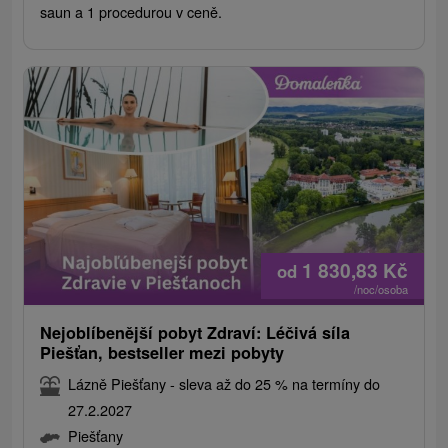
saun a 1 procedurou v ceně.
1 830,83
Kč
od
/noc/osoba
Nejoblíbenější pobyt Zdraví: Léčivá síla
Piešťan, bestseller mezi pobyty
Lázně Piešťany - sleva až do 25 % na termíny do
27.2.2027
Piešťany