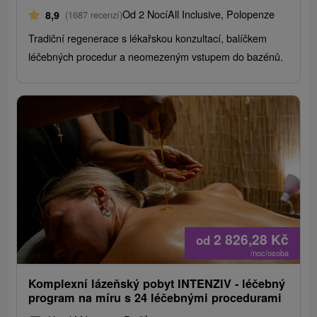
Od 2 Nocí
All Inclusive, Polopenze
8,9
(1687 recenzí)
Tradiční regenerace s lékařskou konzultací, balíčkem
léčebných procedur a neomezeným vstupem do bazénů.
2 826,28
Kč
od
/noc/osoba
Komplexní lázeňský pobyt INTENZIV - léčebný
program na míru s 24 léčebnými procedurami