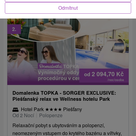
vstupem do bazénů.
Odmítnut
2.
2 094,70
Kč
od
/noc/osoba
Domalenka TOPKA - SORGER EXCLUSIVE:
Piešťanský relax ve Wellness hotelu Park
Hotel Park
★
★
★
★
Piešťany
Od 2 Nocí
Polopenze
Relaxační pobyt s ubytováním a polopenzí,
neomezeným vstupem do krytého bazénu a vířivky,