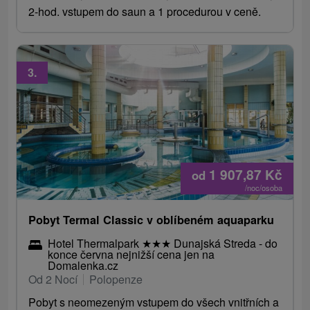
2-hod. vstupem do saun a 1 procedurou v ceně.
3.
1 907,87
Kč
od
/noc/osoba
Pobyt Termal Classic v oblíbeném aquaparku
Hotel Thermalpark
★
★
★
Dunajská Streda - do
konce června nejnižší cena jen na
Domalenka.cz
Od 2 Nocí
Polopenze
Pobyt s neomezeným vstupem do všech vnitřních a