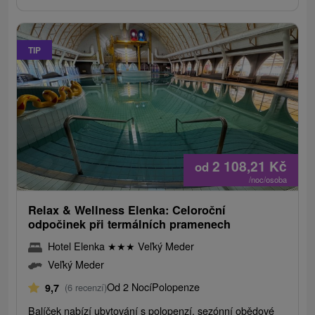
TIP
2 108,21
Kč
od
/noc/osoba
Relax & Wellness Elenka: Celoroční
odpočinek při termálních pramenech
Hotel Elenka
★
★
★
Veľký Meder
Veľký Meder
Od 2 Nocí
Polopenze
9,7
(6 recenzí)
Balíček nabízí ubytování s polopenzí, sezónní obědové