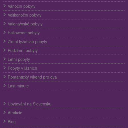
Vánoční pobyty
Velikonoční pobyty
Valentýnské pobyty
Halloween pobyty
Zimní lyžařské pobyty
Podzimní pobyty
Letní pobyty
Pobyty v lázních
Romantický víkend pro dva
Last minute
Ubytování na Slovensku
Atrakcie
Blog