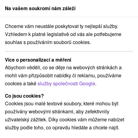
Na vašem soukromí nám záleží
člen skupiny
Sorger
Chceme vám neustále poskytovat ty nejlepší služby.
né Slovensko
Prešovský kraj
Ždiar
Mountain resort Apartments
Vzhledem k platné legislativě od vás ale potřebujeme
souhlas s používáním souborů cookies.
Pobyty - Mountain resort
Apartments
Více o personalizaci a měření
Ždiar
Abychom věděli, co se děje na webových stránkách a
mohli vám přizpůsobit nabídky či reklamu, používáme
cookies a také
služby společnosti Google
.
Navigovat do místa
Co jsou cookies?
Cookies jsou malé textové soubory, které mohou být
O ZAŘÍZENÍ
POBYTY
RECENZE
používány webovými stránkami, aby zefektivnily
uživatelský zážitek. Díky cookies vám můžeme nabízet
služby podle toho, co opravdu hledáte a chcete najít.
Poloha