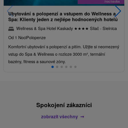
/noc/osoba
Ubytování s polopenzí a vstupem do Wellness a
Spa: Klienty jeden z nejlépe hodnocených hotelů
Wellness & Spa Hotel Kaskady
★
★
★
★
Sliač - Sielnica
Od 1 Noci
Polopenze
Komfortní ubytování s polopenzí a pitím. Užijte si neomezený
vstup do Spa & Wellness o rozloze 3000 m², termální
bazény, fitness a saunové zóny.
Spokojení zákazníci
zobrazit všechny