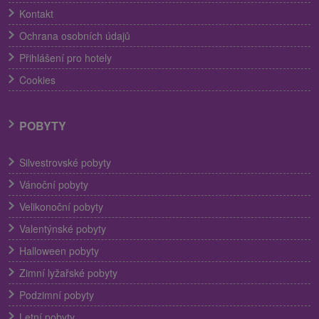
Kontakt
Ochrana osobních údajů
Přihlášení pro hotely
Cookies
POBYTY
Silvestrovské pobyty
Vánoční pobyty
Velikonoční pobyty
Valentýnské pobyty
Halloween pobyty
Zimní lyžařské pobyty
Podzimní pobyty
Letní pobyty