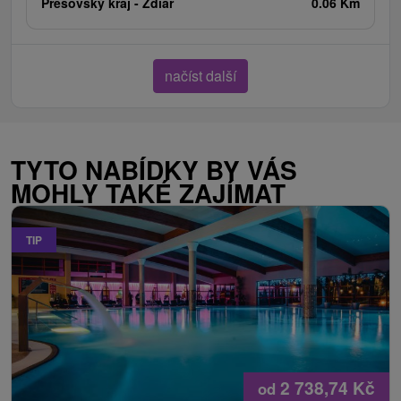
Prešovský kraj -
Ždiar
0.06 Km
načíst další
TYTO NABÍDKY BY VÁS
MOHLY TAKÉ ZAJÍMAT
TIP
2 738,74
Kč
od