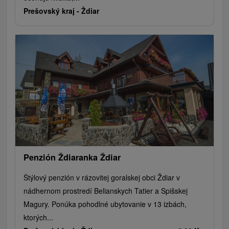
Prešovský kraj -
Ždiar
Penzión Ždiaranka Ždiar
Štýlový penzión v rázovitej goralskej obci Ždiar v
nádhernom prostredí Belianskych Tatier a Spišskej
Magury. Ponúka pohodlné ubytovanie v 13 izbách,
ktorých...