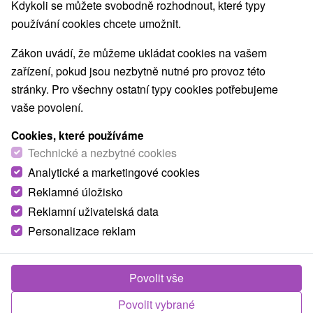
Kdykoli se můžete svobodně rozhodnout, které typy
Východné Slovensko, Prešovský kraj, Poprad, Ždiar
používání cookies chcete umožnit.
Zavolejte nám - +421 2 21 02 57 57
Zákon uvádí, že můžeme ukládat cookies na vašem
zařízení, pokud jsou nezbytně nutné pro provoz této
stránky. Pro všechny ostatní typy cookies potřebujeme
vaše povolení.
TIP
Cookies, které používáme
Technické a nezbytné cookies
Analytické a marketingové cookies
Reklamné úložisko
Reklamní uživatelská data
1 250,57
Kč
od
Personalizace reklam
/noc/osoba
Klidná dovolená v panenské přírodě Belianských
Povolit vše
Tater: Apartmány pro náročné hosty
Povolit vybrané
Mountain resort Apartments