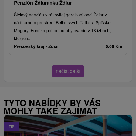
Penzión Ždiaranka Ždiar
Štýlový penzión v rázovitej goralskej obci Ždiar v
nádhernom prostredí Belianskych Tatier a Spišskej
Magury. Ponúka pohodlné ubytovanie v 13 izbách,
ktorých...
Prešovský kraj -
Ždiar
0.06 Km
načíst další
TYTO NABÍDKY BY VÁS
MOHLY TAKÉ ZAJÍMAT
TIP