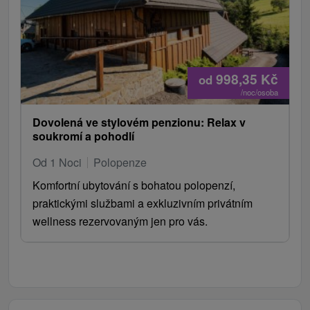
998,35
Kč
od
/noc/osoba
Dovolená ve stylovém penzionu: Relax v
soukromí a pohodlí
Od 1 Noci
Polopenze
Komfortní ubytování s bohatou polopenzí,
praktickými službami a exkluzivním privátním
wellness rezervovaným jen pro vás.