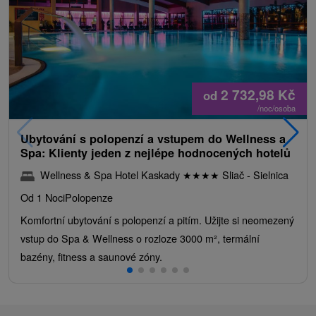
2 732,98
Kč
od
/noc/osoba
Ubytování s polopenzí a vstupem do Wellness a
Spa: Klienty jeden z nejlépe hodnocených hotelů
Wellness & Spa Hotel Kaskady
★
★
★
★
Sliač - Sielnica
Od 1 Noci
Polopenze
Komfortní ubytování s polopenzí a pitím. Užijte si neomezený
vstup do Spa & Wellness o rozloze 3000 m², termální
bazény, fitness a saunové zóny.