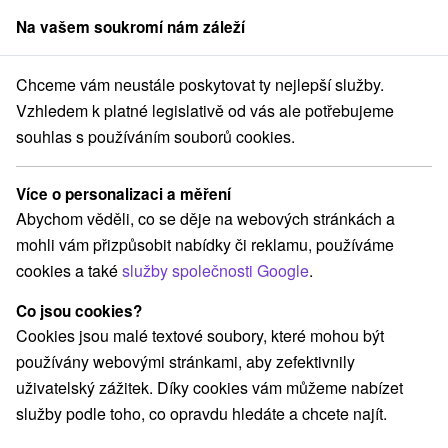
Na vašem soukromí nám záleží
člen skupiny
Sorger
Chceme vám neustále poskytovat ty nejlepší služby.
 Slovensko
Prešovský kraj
Ždiar
Mountain resort Penzion River
Vzhledem k platné legislativě od vás ale potřebujeme
souhlas s používáním souborů cookies.
Mountain resort Penzion River
Ždiar
Více o personalizaci a měření
Abychom věděli, co se děje na webových stránkách a
mohli vám přizpůsobit nabídky či reklamu, používáme
Rezervace a výběr pobytu
cookies a také
služby společnosti Google
.
Co jsou cookies?
Navigovat do místa
Cookies jsou malé textové soubory, které mohou být
používány webovými stránkami, aby zefektivnily
O ZAŘÍZENÍ
POBYTY
VYBAVENÍ
RECENZE
uživatelský zážitek. Díky cookies vám můžeme nabízet
služby podle toho, co opravdu hledáte a chcete najít.
9,6
vynikající
11 recenzí
·