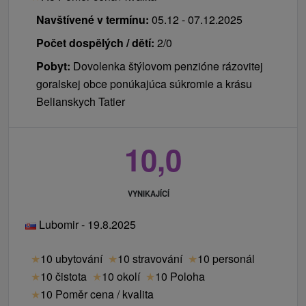
Navštívené v termínu:
05.12 - 07.12.2025
Počet dospělých / dětí:
2/0
Pobyt:
Dovolenka štýlovom penzióne rázovitej
goralskej obce ponúkajúca súkromie a krásu
Belianskych Tatier
10,0
VYNIKAJÍCÍ
Lubomir - 19.8.2025
★
10 ubytování
★
10 stravování
★
10 personál
★
10 čistota
★
10 okolí
★
10 Poloha
★
10 Poměr cena / kvalita