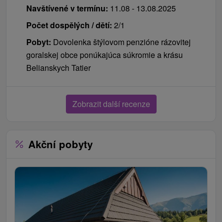
Navštívené v termínu:
11.08 - 13.08.2025
Počet dospělých / dětí:
2/1
Pobyt:
Dovolenka štýlovom penzióne rázovitej
goralskej obce ponúkajúca súkromie a krásu
Belianskych Tatier
Zobrazit další recenze
Akční pobyty