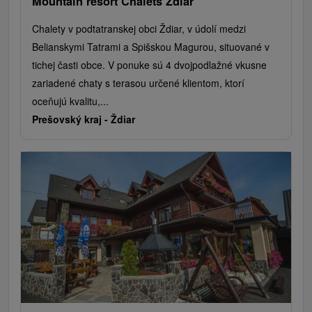
Mountain resort Chalets Ždiar
Chalety v podtatranskej obci Ždiar, v údolí medzi
Belianskymi Tatrami a Spišskou Magurou, situované v
tichej časti obce. V ponuke sú 4 dvojpodlažné vkusne
zariadené chaty s terasou určené klientom, ktorí
oceňujú kvalitu,...
Prešovský kraj -
Ždiar