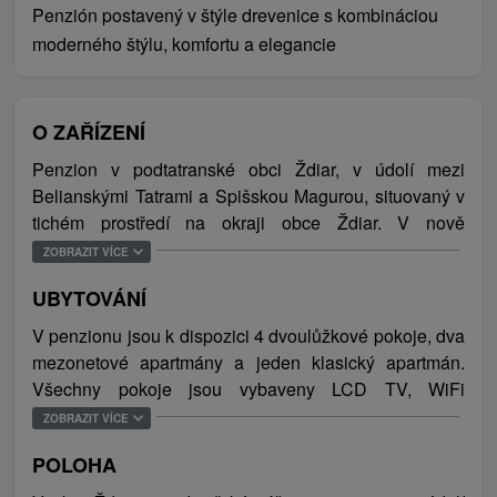
Penzión postavený v štýle drevenice s kombináciou
moderného štýlu, komfortu a elegancie
O ZAŘÍZENÍ
Penzion v podtatranské obci Ždiar, v údolí mezi
Belianskými Tatrami a Spišskou Magurou, situovaný v
tichém prostředí na okraji obce Ždiar. V nově
zrekonstruovaná budově z minulého století, v níž se
ZOBRAZIT VÍCE
spojuje tradiční architektura s moderním a elegantním
UBYTOVÁNÍ
interiérem, nabízí ubytování ve stylových pokojích.
Rázovitá goralská obec Ždiar je typická svými
V penzionu jsou k dispozici 4 dvoulůžkové pokoje, dva
tradicemi, zvyklostmi a folklórem. V zimě tu na
mezonetové apartmány a jeden klasický apartmán.
návštěvníky čeká vynikající lyžování v ski střediscích
Všechny pokoje jsou vybaveny LCD TV, WiFi
vzdálených od resortu 200 - 1500 m (Ski centrum
připojením na internet, pokojovým termostatem pro
ZOBRAZIT VÍCE
Strednica, Ski Bachledova, Ski centrum Strachan a Ski
nastavení optimální teploty, koupelnou s mramorovým
Monkova dolina). V letní turistické sezóně nabízejí
POLOHA
obkladem a sprchovým koutem. Hostům jsou k
Belianské Tatry nezapomenutelnou turistiku a možnosti
dispozici i privátní vstupy do jacuzzi.