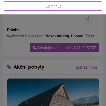
Odmítnut
Fotografie od zákazníků
+13
Poloha
Východné Slovensko, Prešovský kraj, Poprad, Ždiar
Zavolejte nám - +421 2 21 02 57 57
Akční pobyty
Zobrazit více