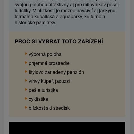
svojou polohou atraktívny aj pre milovníkov pešej
turistiky. V blízkosti je možné navšíviť aj jaskyňu,
termálne kúpaliská a aquaparky, kultúrne a
historické pamiatky.
PROČ SI VYBRAT TOTO ZAŘÍZENÍ
výborná poloha
príjemné prostredie
štýlovo zariadený penzión
vírivý kúpeľ, jacuzzi
pešia turistika
cyklistika
blízkosť ski stredísk