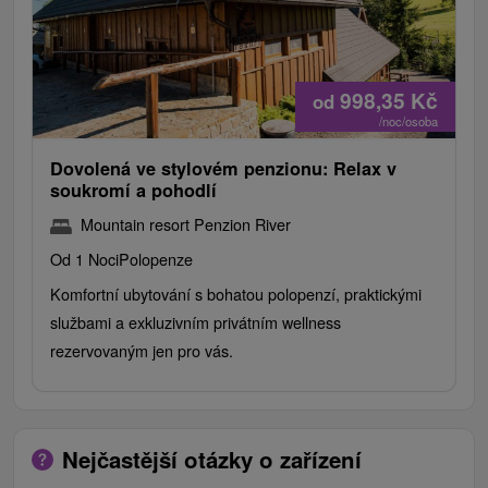
998,35
Kč
od
/noc/osoba
Dovolená ve stylovém penzionu: Relax v
soukromí a pohodlí
Mountain resort Penzion River
Od 1 Noci
Polopenze
Komfortní ubytování s bohatou polopenzí, praktickými
službami a exkluzivním privátním wellness
rezervovaným jen pro vás.
Nejčastější otázky o zařízení