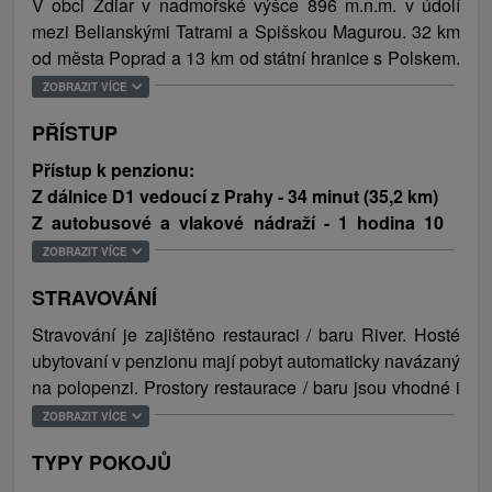
V obci Ždiar v nadmořské výšce 896 m.n.m. v údolí
cyklistiky. Dětští návštěvníci ocení turistický vláček
mezi Belianskými Tatrami a Spišskou Magurou. 32 km
Maguráčik, který zpestřuje prohlídku obce a okolí. Za
od města Poprad a 13 km od státní hranice s Polskem.
návštěvu určitě stojí SUN Bachledová s bobovou
Středisko Ždiar - Strednica.
ZOBRAZIT VÍCE
dráhou, lanovkou, dětským parkem, naučnou stezkou,
vyhlídkovou věží a s Chodníkem v korunách stromů. V
PŘÍSTUP
blízkosti se nachází také známá krápníková Belianská
Přístup k penzionu:
jeskyně, rázovité obce Tatranská Javorina, Lysá
Z dálnice D1 vedoucí z Prahy - 34 minut (35,2 km)
Poľana jakož i známé polské město Zakopane.
Z autobusové a vlakové nádraží - 1 hodina 10
Celoročně se dají navštívit i aquaparky Aquacity
minut (40 km
)
Poprad, Thermal Park Vrbov a polské termální
ZOBRAZIT VÍCE
aquaparky Termia Bania Bialka a Terma Bukovina.
STRAVOVÁNÍ
Autem z dálnice:
Stravování je zajištěno restauraci / baru River. Hosté
Při příjezdu ze směru Vídeň / Bratislava / Praha /
ubytovaní v penzionu mají pobyt automaticky navázaný
Ružomberok / Košice / Poprad po dálnici D1, použít
na polopenzi. Prostory restaurace / baru jsou vhodné i
výjezd Vysoké Tatry a pokračujte po silnici 534 osm
na posezení u chutné kávě, čaji či jiném teplém nápoji,
ZOBRAZIT VÍCE
minut (9,5 km) do města Vysoké Tatry / Starý
ale stejně při sklence dobrého vína, či u piva.
Smokovec. Za železničním přejezdem odbočiťt
TYPY POKOJŮ
doprava a pokračovat po silnici 537 třináct minut