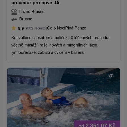
procedur pro nové JÁ
Lázně Brusno
Brusno
Od 5 Nocí
Plná Penze
8,9
(882 recenzí)
Konzultace s lékařem a balíček 10 léčebných procedur
včetně masáží, rašelinových a minerálních lázní,
lymfodrenáže, zábalů a cvičení v bazénu.
2 351,07
Kč
od