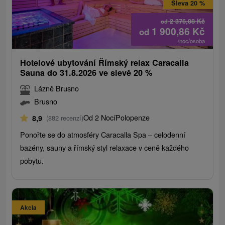
Sleva 20 %
2 376,08
Kč
od
1 900,86
Kč
od
/noc/osoba
Hotelové ubytování Římský relax Caracalla
Sauna do 31.8.2026 ve slevě 20 %
Lázně Brusno
Brusno
Od 2 Nocí
Polopenze
8,9
(882 recenzí)
Ponořte se do atmosféry Caracalla Spa – celodenní
bazény, sauny a římský styl relaxace v ceně každého
pobytu.
Akcia