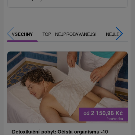
TOP - NEJPRODÁVANĚJŠÍ
NEJLEVNĚJŠ
VŠECHNY
2 150,98
Kč
od
/noc/osoba
Detoxikační pobyt: Očista organismu -10