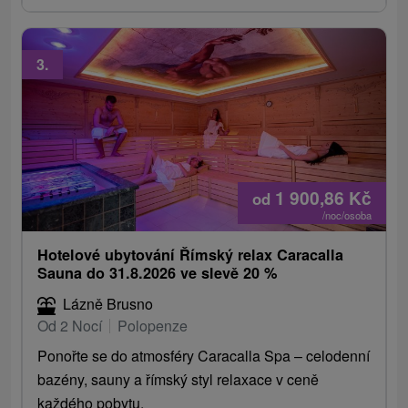
3.
1 900,86
Kč
od
/noc/osoba
Hotelové ubytování Římský relax Caracalla
Sauna do 31.8.2026 ve slevě 20 %
Lázně Brusno
Od 2 Nocí
Polopenze
Ponořte se do atmosféry Caracalla Spa – celodenní
bazény, sauny a římský styl relaxace v ceně
každého pobytu.