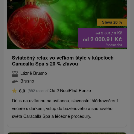
Sleva 20 %
2 501,13
Kč
od
2 000,91
Kč
od
/noc/osoba
Sviatočný relax vo veľkom štýle v kúpeľoch
Caracalla Spa s 20 % zľavou
Lázně Brusno
Brusno
Od 2 Nocí
Plná Penze
8,9
(882 recenzí)
Drink na uvítanou na uvítanou, slavnostní štědrovečerní
večeře s dárkem, vstup do bazénového a saunového
světa Caracalla Spa a léčebné procedury.