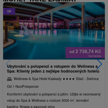
TIP
2 738,74
Kč
od
/noc/osoba
Ubytování s polopenzí a vstupem do Wellness a
Spa: Klienty jeden z nejlépe hodnocených hotelů
Wellness & Spa Hotel Kaskady
★
★
★
★
Sliač - Sielnica
Od 1 Noci
Polopenze
Komfortní ubytování s polopenzí a pitím. Užijte si neomezený
vstup do Spa & Wellness o rozloze 3000 m², termální
bazény, fitness a saunové zóny.