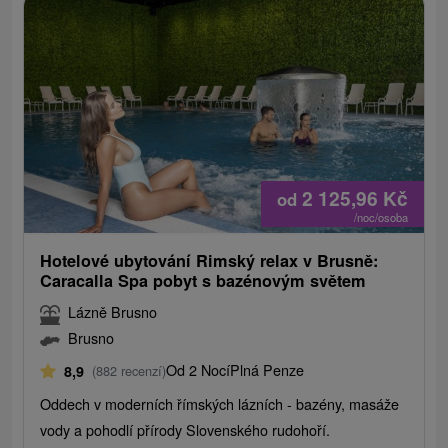
2 125,96
Kč
od
/noc/osoba
Hotelové ubytování Rimský relax v Brusně:
Caracalla Spa pobyt s bazénovým světem
Lázně Brusno
Brusno
Od 2 Nocí
Plná Penze
8,9
(882 recenzí)
Oddech v moderních římských lázních - bazény, masáže
vody a pohodlí přírody Slovenského rudohoří.