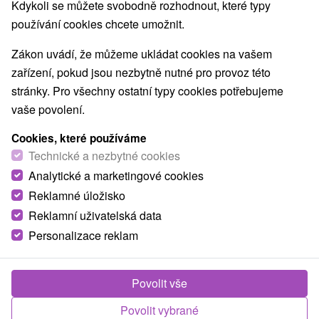
Nejprodávanější
Kdykoli se můžete svobodně rozhodnout, které typy
používání cookies chcete umožnit.
1.
Zákon uvádí, že můžeme ukládat cookies na vašem
zařízení, pokud jsou nezbytně nutné pro provoz této
stránky. Pro všechny ostatní typy cookies potřebujeme
vaše povolení.
Cookies, které používáme
2 175,99
Kč
od
Technické a nezbytné cookies
/noc/osoba
Analytické a marketingové cookies
Reklamné úložisko
Léčebný pobyt s procedurami a vstupem do
rehabilitačního bazénu
Reklamní uživatelská data
Personalizace reklam
Lázně Brusno
Od 6 Nocí
Plná Penze
Léčebný pobyt zaměřený na prevenci a léčbu podle
Povolit vše
zdravotního stavu
Povolit vybrané