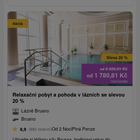
Akcia
Sleva 20 %
2 226,01
Kč
od
1 780,81
Kč
od
/noc/osoba
Relaxační pobyt a pohoda v lázních se slevou
20 %
Lázně Brusno
Brusno
Od 2 Nocí
Plná Penze
8,9
(882 recenzí)
Užívejte si léčivou sílu Brusna, hodinový vstup do