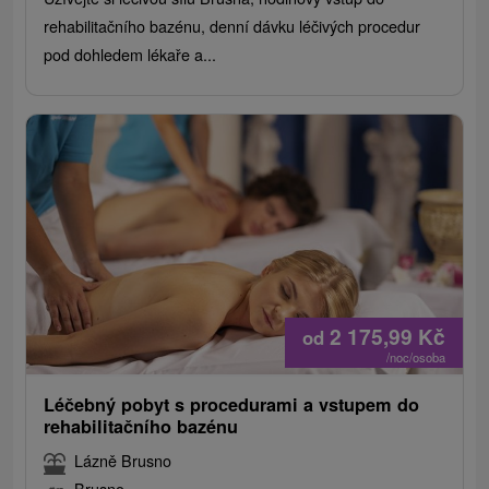
rehabilitačního bazénu, denní dávku léčivých procedur
pod dohledem lékaře a...
2 175,99
Kč
od
/noc/osoba
Léčebný pobyt s procedurami a vstupem do
rehabilitačního bazénu
Lázně Brusno
Brusno