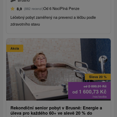
Od 6 Nocí
Plná Penze
8,9
(882 recenzí)
Léčebný pobyt zaměřený na prevenci a léčbu podle
zdravotního stavu
Akcia
Sleva 20 %
2 000,91
Kč
od
1 600,73
Kč
od
/noc/osoba
Rekondiční senior pobyt v Brusně: Energie a
úleva pro každého 60+ ve slevě 20 % do