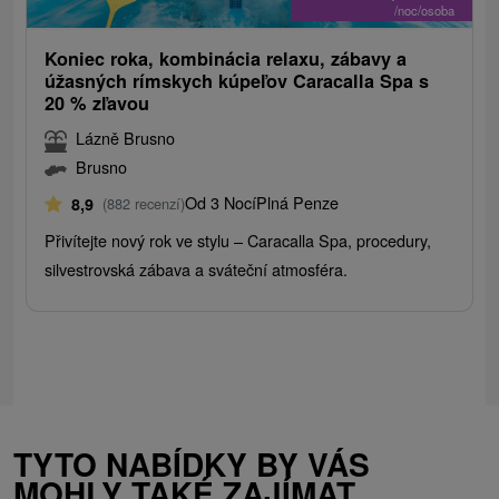
/noc/osoba
Koniec roka, kombinácia relaxu, zábavy a
úžasných rímskych kúpeľov Caracalla Spa s
20 % zľavou
Lázně Brusno
Brusno
Od 3 Nocí
Plná Penze
8,9
(882 recenzí)
Přivítejte nový rok ve stylu – Caracalla Spa, procedury,
silvestrovská zábava a sváteční atmosféra.
TYTO NABÍDKY BY VÁS
MOHLY TAKÉ ZAJÍMAT