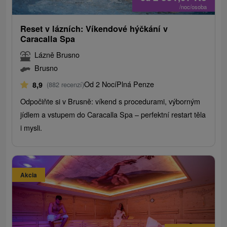
/noc/osoba
Reset v lázních: Víkendové hýčkání v
Caracalla Spa
Lázně Brusno
Brusno
Od 2 Nocí
Plná Penze
8,9
(882 recenzí)
Odpočiňte si v Brusně: víkend s procedurami, výborným
jídlem a vstupem do Caracalla Spa – perfektní restart těla
i mysli.
Akcia