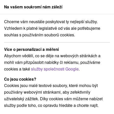
Na vašem soukromí nám záleží
člen skupiny
Sorger
Chceme vám neustále poskytovat ty nejlepší služby.
obyty v lázních
Stredné Slovensko
Banskobystrický kraj
Brusno
Vzhledem k platné legislativě od vás ale potřebujeme
souhlas s používáním souborů cookies.
Pobyty v lázních Brusno
Více o personalizaci a měření
Kategorie
Abychom věděli, co se děje na webových stránkách a
mohli vám přizpůsobit nabídky či reklamu, používáme
Všechny kategorie
Pobyty v akci
(9)
cookies a také
služby společnosti Google
.
Wellness pobyty
Víkendové pobyty
(6)
(5)
Romantické pobyty
Pobyty pro seniory
(1)
(2)
Co jsou cookies?
Rodinné pobyty
(4)
Cookies jsou malé textové soubory, které mohou být
používány webovými stránkami, aby zefektivnily
uživatelský zážitek. Díky cookies vám můžeme nabízet
Vyberte lokalitu nebo termín
služby podle toho, co opravdu hledáte a chcete najít.