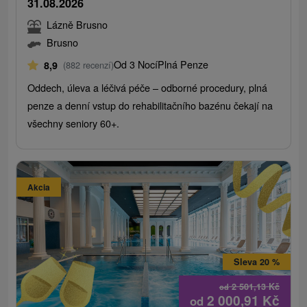
31.08.2026
Lázně Brusno
Brusno
Od 3 Nocí
Plná Penze
8,9
(882 recenzí)
Oddech, úleva a léčivá péče – odborné procedury, plná
penze a denní vstup do rehabilitačního bazénu čekají na
všechny seniory 60+.
Akcia
Sleva 20 %
2 501,13
Kč
od
2 000,91
Kč
od