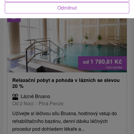
Odmítnut
2.
1 780,81
Kč
od
/noc/osoba
Relaxační pobyt a pohoda v lázních se slevou
20 %
Lázně Brusno
Od 2 Nocí
Plná Penze
Užívejte si léčivou sílu Brusna, hodinový vstup do
rehabilitačního bazénu, denní dávku léčivých
procedur pod dohledem lékaře a...