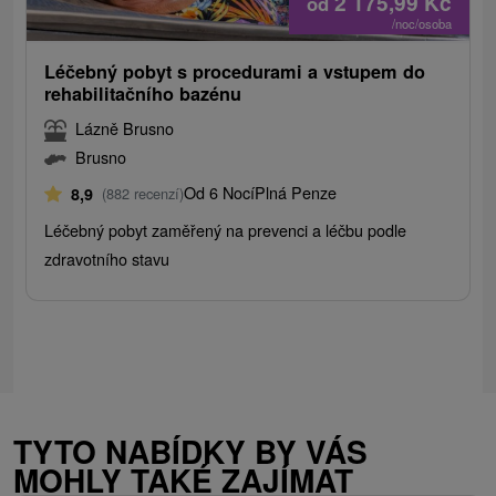
2 175,99
Kč
od
/noc/osoba
Léčebný pobyt s procedurami a vstupem do
rehabilitačního bazénu
Lázně Brusno
Brusno
Od 6 Nocí
Plná Penze
8,9
(882 recenzí)
Léčebný pobyt zaměřený na prevenci a léčbu podle
zdravotního stavu
TYTO NABÍDKY BY VÁS
MOHLY TAKÉ ZAJÍMAT