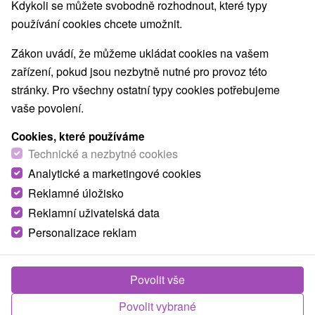
Nejprodávanější
Kdykoli se můžete svobodně rozhodnout, které typy
používání cookies chcete umožnit.
Zákon uvádí, že můžeme ukládat cookies na vašem
zařízení, pokud jsou nezbytně nutné pro provoz této
TOP - NEJPRODÁVANĚJŠÍ
NEJLEVNĚJŠ
VŠECHNY
stránky. Pro všechny ostatní typy cookies potřebujeme
vaše povolení.
Cookies, které používáme
Akcia
Technické a nezbytné cookies
Analytické a marketingové cookies
Reklamné úložisko
Reklamní uživatelská data
Sleva 20 %
Personalizace reklam
2 000,91
Kč
od
1 600,73
Kč
od
/noc/osoba
Povolit vše
Rekondiční senior pobyt v Brusně: Energie a
Povolit vybrané
úleva pro každého 60+ ve slevě 20 % do