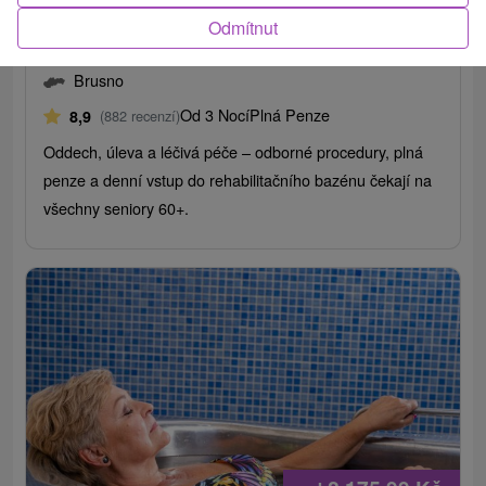
31.08.2026
Odmítnut
Lázně Brusno
Brusno
Od 3 Nocí
Plná Penze
8,9
(882 recenzí)
Oddech, úleva a léčivá péče – odborné procedury, plná
penze a denní vstup do rehabilitačního bazénu čekají na
všechny seniory 60+.