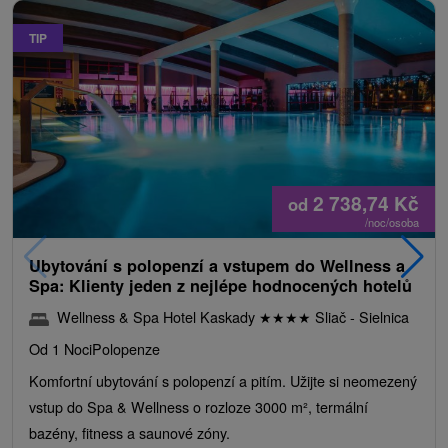
TIP
2 738,74
Kč
od
/noc/osoba
Ubytování s polopenzí a vstupem do Wellness a
Spa: Klienty jeden z nejlépe hodnocených hotelů
Wellness & Spa Hotel Kaskady
★
★
★
★
Sliač - Sielnica
Od 1 Noci
Polopenze
Komfortní ubytování s polopenzí a pitím. Užijte si neomezený
vstup do Spa & Wellness o rozloze 3000 m², termální
bazény, fitness a saunové zóny.