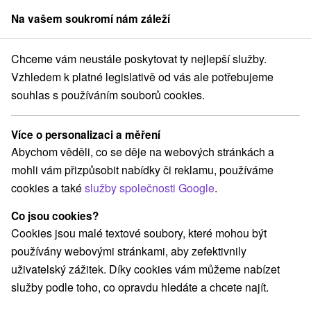
Na vašem soukromí nám záleží
člen skupiny
Sorger
Chceme vám neustále poskytovat ty nejlepší služby.
yty pro seniory
Stredné Slovensko
Banskobystrický kraj
Brusno
Vzhledem k platné legislativě od vás ale potřebujeme
souhlas s používáním souborů cookies.
Pobyty pro seniory Brusno
Více o personalizaci a měření
Kategorie
Abychom věděli, co se děje na webových stránkách a
mohli vám přizpůsobit nabídky či reklamu, používáme
Všechny kategorie
Pobyty v akci
(9)
cookies a také
služby společnosti Google
.
Wellness pobyty
Víkendové pobyty
(6)
(5)
Romantické pobyty
Pobyty pro seniory
(1)
(2)
Co jsou cookies?
Rodinné pobyty
(4)
Cookies jsou malé textové soubory, které mohou být
používány webovými stránkami, aby zefektivnily
uživatelský zážitek. Díky cookies vám můžeme nabízet
Vyberte lokalitu nebo termín
služby podle toho, co opravdu hledáte a chcete najít.