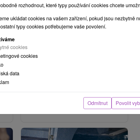
obodně rozhodnout, které typy používání cookies chcete umožni
Sleva 20 %
me ukládat cookies na vašem zařízení, pokud jsou nezbytně nu
2 219,95
Kč
od
 ostatní typy cookies potřebujeme vaše povolení.
Kč
1 775,96
Kč
od
osoba
/noc/osoba
žíváme
ytné cookies
x v
Relaxační pobyt a pohoda v lázních
se slevou 20 %
ketingové cookies
ko
Lázně Brusno
lská data
Brusno
klam
Od 2 Nocí
Plná Penze
8,9
(881 recenzí)
Užívejte si léčivou sílu Brusna, hodinový vstup
do rehabilitačního bazénu, denní dávku léčivých
Odmítnut
Povolit vy
procedur pod dohledem lékaře a...