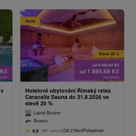
Akcia
Sleva 20 %
2 369,61
Kč
od
Kč
1 895,69
Kč
od
osoba
/noc/osoba
 v
Hotelové ubytování Římský relax
Caracalla Sauna do 31.8.2026 ve
slevě 20 %
Lázně Brusno
Brusno
Od 2 Nocí
Polopenze
8,9
(881 recenzí)