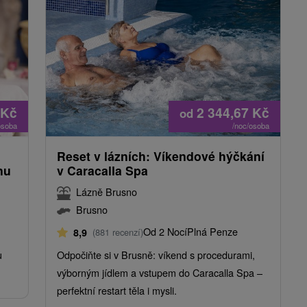
Kč
2 344,67
Kč
od
osoba
/noc/osoba
Reset v lázních: Víkendové hýčkání
nu
v Caracalla Spa
Lázně Brusno
Brusno
Od 2 Nocí
Plná Penze
8,9
(881 recenzí)
u
Odpočiňte si v Brusně: víkend s procedurami,
výborným jídlem a vstupem do Caracalla Spa –
perfektní restart těla i mysli.