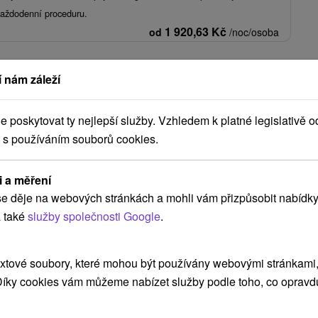
každodenní proceduru.
1 920,63
Kč
od
/noc/osoba
Zobrazit více
 nám záleží
poskytovat ty nejlepší služby. Vzhledem k platné legislativě o
 s používáním souborů cookies.
i a měření
e děje na webových stránkách a mohli vám přizpůsobit nabídky
NEJLEVNĚJŠÍ
NEJDRAŽŠÍ
PODLE HODNOCENÍ
 také
služby společnosti Google
.
xtové soubory, které mohou být používány webovými stránkami, 
Akcia
 Díky cookies vám můžeme nabízet služby podle toho, co opravd