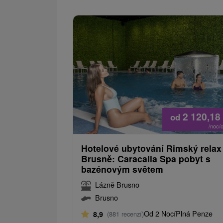
2 120,18
od
/noc/
Hotelové ubytování Rimský relax
Brusně: Caracalla Spa pobyt s
bazénovým světem
Lázně Brusno
Brusno
Od 2 Nocí
Plná Penze
8,9
(881 recenzí)