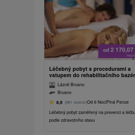
2 170,07
od
/noc/
Léčebný pobyt s procedurami a
vstupem do rehabilitačního bazé
Lázně Brusno
Brusno
Od 6 Nocí
Plná Penze
8,9
(881 recenzí)
Léčebný pobyt zaměřený na prevenci a léčb
podle zdravotního stavu