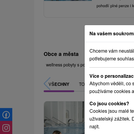
pohodlí plné penze i 
Na vašem soukromí
Chceme vám neustále 
Obce a města
potřebujeme souhlas
wellness pobyty s polpenzí
pro dva
Více o personalizac
Abychom věděli, co s
TOP - NEJPRODÁVANĚJŠÍ
VŠECHNY
používáme cookies a
Co jsou cookies?
Cookies jsou malé te
uživatelský zážitek.
najít.