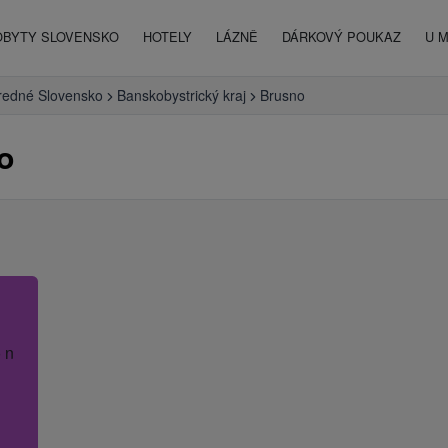
OBYTY SLOVENSKO
HOTELY
LÁZNĚ
DÁRKOVÝ POUKAZ
U 
redné Slovensko
Banskobystrický kraj
Brusno
o
 název hotelu.