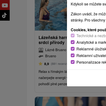
Kdykoli se můžete sv
Zákon uvádí, že může
stránky. Pro všechny
1 920,63
od
/noc/
Cookies, které pou
Technické a nezb
Lázeňská harmonie: Zdraví a rela
srdci přírody
Analytické a mar
Reklamné úložis
Lázně Brusno
Reklamní uživate
Brusno
Personalizace re
Od 4 Nocí
Plná Penze
8,9
(881 recenzí)
Relax s římským lázeňským zážitkem –
načerpejte energii v Caracalla Spa a užijte si
pohodlí plné penze i každodenní proceduru.