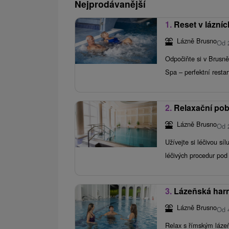
Nejprodávanější
1.
Reset v lázní
Lázně Brusno
Od 
Odpočiňte si v Brusně
Spa – perfektní restart
2.
Relaxační pob
Lázně Brusno
Od 
Užívejte si léčivou s
léčivých procedur pod
3.
Lázeňská harmo
Lázně Brusno
Od 
Relax s římským lázeň