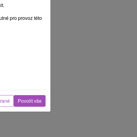
t.
tné pro provoz této
brané
Povolit vše