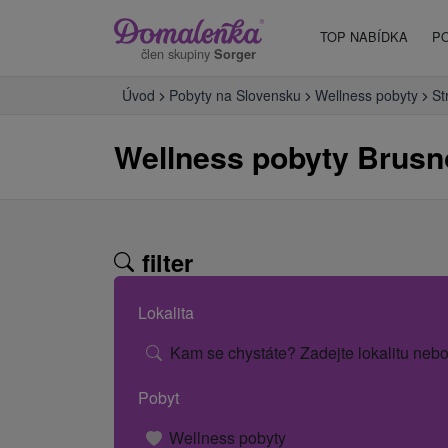
TOP NABÍDKA
P
člen skupiny
Sorger
Úvod
Pobyty na Slovensku
Wellness pobyty
St
Wellness pobyty Brusn
filter
Lokalita
Kam se chystáte? Zadejte lokalitu nebo
Pobyt
Wellness pobyty