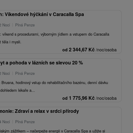
ch: Víkendové hýčkání v Caracalla Spa
2 Nocí
Plná Penze
: víkend s procedurami, výborným jídlem a vstupem do Caracalla
 těla i mysli.
2 344,67
Kč
od
/noc/osoba
yt a pohoda v lázních se slevou 20 %
2 Nocí
Plná Penze
ílu Brusna, hodinový vstup do rehabilitačního bazénu, denní dávku
 dohledem lékaře a...
1 775,96
Kč
od
/noc/osoba
nie: Zdraví a relax v srdci přírody
4 Nocí
Plná Penze
ským zážitkem – načerpejte energii v Caracalla Spa a užijte si