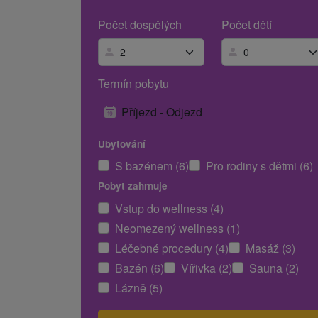
Počet dospělých
Počet dětí
Termín pobytu
Příjezd - Odjezd
Ubytování
S bazénem (6)
Pro rodiny s dětmi (6)
Pobyt zahrnuje
Vstup do wellness (4)
Neomezený wellness (1)
Léčebné procedury (4)
Masáž (3)
Bazén (6)
Vířivka (2)
Sauna (2)
Lázně (5)