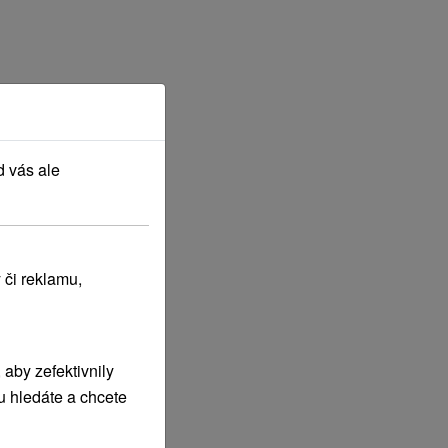
d vás ale
 či reklamu,
aby zefektivnily
u hledáte a chcete